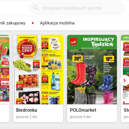
nik zakupowy
Aplikacja mobilna
POLOmarket
Stokrotka Supermarket
Le
jeszcze 5 dni
jeszcze 6 dni
jes