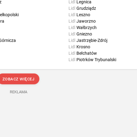
z
Lidl
Legnica
Lidl
Grudziądz
elkopolski
Lidl
Leszno
óra
Lidl
Jaworzno
Lidl
Wałbrzych
Lidl
Gniezno
Górnicza
Lidl
Jastrzębie-Zdrój
Lidl
Krosno
Lidl
Bełchatów
Lidl
Piotrków Trybunalski
ZOBACZ WIĘCEJ
REKLAMA