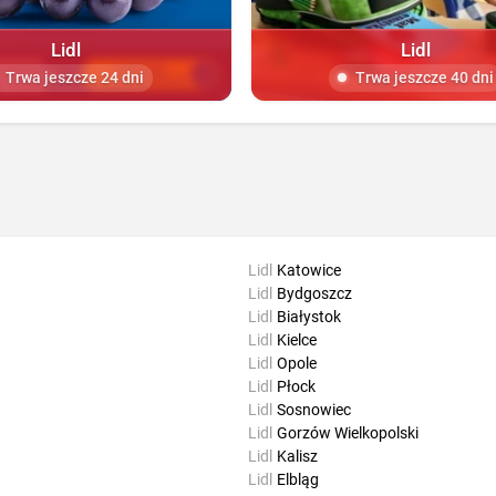
Lidl
Lidl
Trwa jeszcze 24 dni
Trwa jeszcze 40 dni
Lidl
Katowice
Lidl
Bydgoszcz
Lidl
Białystok
Lidl
Kielce
Lidl
Opole
Lidl
Płock
Lidl
Sosnowiec
Lidl
Gorzów Wielkopolski
Lidl
Kalisz
Lidl
Elbląg