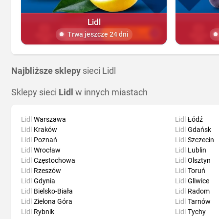
Lidl
Trwa jeszcze 24 dni
Najbliższe sklepy
sieci Lidl
Sklepy sieci
Lidl
w innych miastach
Lidl
Warszawa
Lidl
Łódź
Lidl
Kraków
Lidl
Gdańsk
Lidl
Poznań
Lidl
Szczecin
Lidl
Wrocław
Lidl
Lublin
Lidl
Częstochowa
Lidl
Olsztyn
Lidl
Rzeszów
Lidl
Toruń
Lidl
Gdynia
Lidl
Gliwice
Lidl
Bielsko-Biała
Lidl
Radom
Lidl
Zielona Góra
Lidl
Tarnów
Lidl
Rybnik
Lidl
Tychy