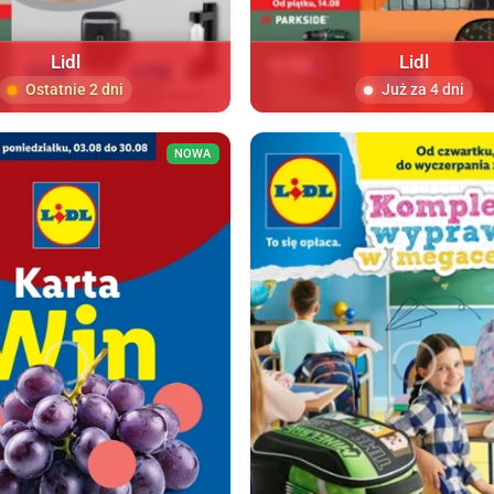
Lidl
Lidl
Ostatnie 2 dni
Już za 4 dni
NOWA