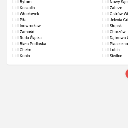
Lidl
Bytom
Lidl
Nowy Sąc
Lidl
Koszalin
Lidl
Zabrze
Lidl
Włocławek
Lidl
Ostrów Wi
Lidl
Piła
Lidl
Jelenia G
Lidl
Inowrocław
Lidl
Słupsk
Lidl
Zamość
Lidl
Chorzów
Lidl
Ruda Śląska
Lidl
Dąbrowa 
Lidl
Biała Podlaska
Lidl
Piaseczno
Lidl
Chełm
Lidl
Lubin
Lidl
Konin
Lidl
Siedlce