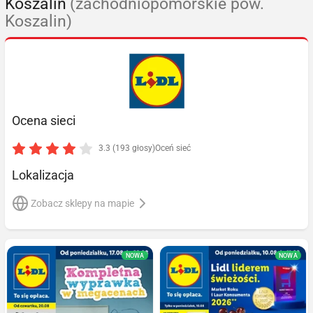
Koszalin
(zachodniopomorskie pow.
Koszalin)
Ocena sieci
3.3 (193 głosy)
Oceń sieć
Lokalizacja
Zobacz sklepy na mapie
NOWA
NOWA