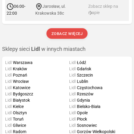
06:00-
Jarosław, ul.
Zobacz sklep na
mapie
22:00
Krakowska 38c
ZOBACZ WIĘCEJ
Sklepy sieci
Lidl
w innych miastach
Lidl
Warszawa
Lidl
Łódź
Lidl
Kraków
Lidl
Gdańsk
Lidl
Poznań
Lidl
Szczecin
Lidl
Wrocław
Lidl
Lublin
Lidl
Katowice
Lidl
Częstochowa
Lidl
Bydgoszcz
Lidl
Rzeszów
Lidl
Białystok
Lidl
Gdynia
Lidl
Kielce
Lidl
Bielsko-Biała
Lidl
Olsztyn
Lidl
Opole
Lidl
Toruń
Lidl
Płock
Lidl
Gliwice
Lidl
Sosnowiec
Lidl
Radom
Lidl
Gorzów Wielkopolski