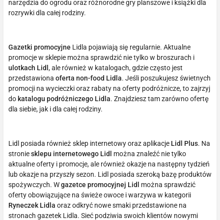
narzędzia do ogrodu oraz różnorodne gry planszowe i książki dla
rozrywki dla całej rodziny.
Gazetki promocyjne
Lidla pojawiają się regularnie. Aktualne
promocje w sklepie można sprawdzić nie tylko w broszurach i
ulotkach Lidl
, ale również w katalogach, gdzie często jest
przedstawiona
oferta non-food Lidla
. Jeśli poszukujesz świetnych
promocji na wycieczki oraz rabaty na oferty podróżnicze, to zajrzyj
do
katalogu podróżniczego Lidla
. Znajdziesz tam zarówno ofertę
dla siebie, jak i dla całej rodziny.
Lidl posiada również sklep internetowy oraz aplikacje
Lidl Plus
. Na
stronie
sklepu internetowego Lidl
można znaleźć nie tylko
aktualne oferty i promocje, ale również okazje na następny tydzień
lub okazje na przyszły sezon. Lidl posiada szeroką bazę produktów
spożywczych. W
gazetce promocyjnej Lidl
można sprawdzić
oferty obowiązujące na świeże owoce i warzywa w kategorii
Ryneczek Lidla
oraz odkryć nowe smaki przedstawione na
stronach gazetek Lidla. Sieć podziwia swoich klientów nowymi