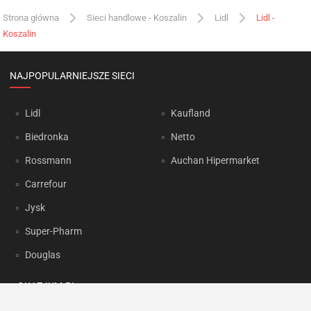
Strona główna
Sieci handlowe - Koszalin
Lidl
Lidl -
Koszalin
NAJPOPULARNIEJSZE SIECI
Lidl
Kaufland
Biedronka
Netto
Rossmann
Auchan Hipermarket
Carrefour
Jysk
Super-Pharm
Douglas
OKAZJUM.PL