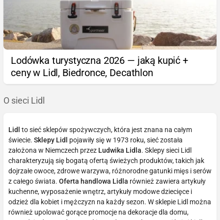
Lodówka turystyczna 2026 — jaką kupić +
ceny w Lidl, Biedronce, Decathlon
O sieci Lidl
Lidl
to sieć sklepów spożywczych, która jest znana na całym
świecie.
Sklepy Lidl
pojawiły się w 1973 roku, sieć została
założona w Niemczech przez
Ludwika Lidla
. Sklepy sieci Lidl
charakteryzują się bogatą ofertą świeżych produktów, takich jak
dojrzałe owoce, zdrowe warzywa, różnorodne gatunki mięs i serów
z całego świata.
Oferta handlowa Lidla
również zawiera artykuły
kuchenne, wyposażenie wnętrz, artykuły modowe dziecięce i
odzież dla kobiet i mężczyzn na każdy sezon. W sklepie Lidl można
również upolować gorące promocje na dekoracje dla domu,