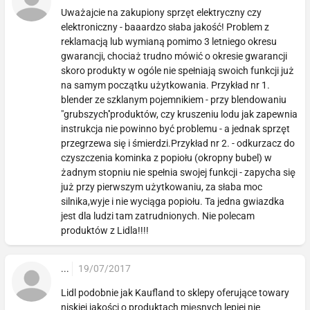
Uważajcie na zakupiony sprzęt elektryczny czy
elektroniczny - baaardzo słaba jakość! Problem z
reklamacją lub wymianą pomimo 3 letniego okresu
gwarancji, chociaż trudno mówić o okresie gwarancji
skoro produkty w ogóle nie spełniają swoich funkcji już
na samym początku użytkowania. Przykład nr 1.
blender ze szklanym pojemnikiem - przy blendowaniu
"grubszych''produktów, czy kruszeniu lodu jak zapewnia
instrukcja nie powinno być problemu - a jednak sprzęt
przegrzewa się i śmierdzi.Przykład nr 2. - odkurzacz do
czyszczenia kominka z popiołu (okropny bubel) w
żadnym stopniu nie spełnia swojej funkcji - zapycha się
już przy pierwszym użytkowaniu, za słaba moc
silnika,wyje i nie wyciąga popiołu. Ta jedna gwiazdka
jest dla ludzi tam zatrudnionych. Nie polecam
produktów z Lidla!!!!
...
19/07/2017
Lidl podobnie jak Kaufland to sklepy oferujące towary
niskiej jakości o produktach mięsnych lepiej nie