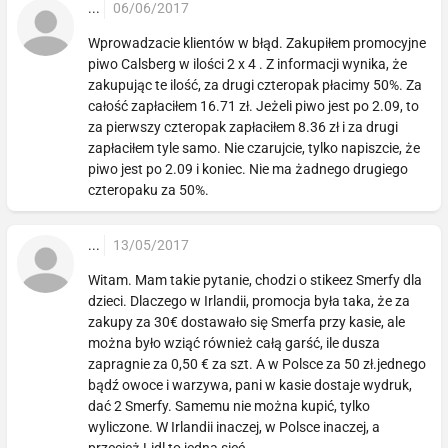
...
06/06/2017
Wprowadzacie klientów w błąd. Zakupiłem promocyjne
piwo Calsberg w ilości 2 x 4 . Z informacji wynika, że
zakupując te ilość, za drugi czteropak płacimy 50%. Za
całość zapłaciłem 16.71 zł. Jeżeli piwo jest po 2.09, to
za pierwszy czteropak zapłaciłem 8.36 zł i za drugi
zapłaciłem tyle samo. Nie czarujcie, tylko napiszcie, że
piwo jest po 2.09 i koniec. Nie ma żadnego drugiego
czteropaku za 50%.
...
13/05/2017
Witam. Mam takie pytanie, chodzi o stikeez Smerfy dla
dzieci. Dlaczego w Irlandii, promocja była taka, że za
zakupy za 30€ dostawało się Smerfa przy kasie, ale
można było wziąć również całą garść, ile dusza
zapragnie za 0,50 € za szt. A w Polsce za 50 zł.jednego
bądź owoce i warzywa, pani w kasie dostaje wydruk,
dać 2 Smerfy. Samemu nie można kupić, tylko
wyliczone. W Irlandii inaczej, w Polsce inaczej, a