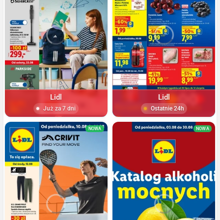
Lidl
Lidl
Już za 7 dni
Ostatnie 24h
NOWA
NOWA