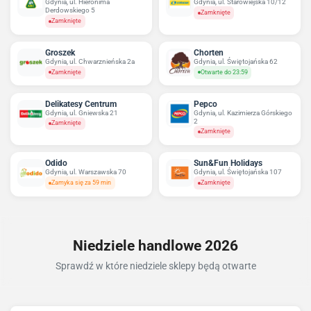
Gdynia, ul. Hieronima
Gdynia, ul. Starowiejska 10/12
Derdowskiego 5
Zamknięte
Zamknięte
Groszek
Chorten
Gdynia, ul. Chwarznieńska 2a
Gdynia, ul. Świętojańska 62
Zamknięte
Otwarte do 23:59
Delikatesy Centrum
Pepco
Gdynia, ul. Gniewska 21
Gdynia, ul. Kazimierza Górskiego
2
Zamknięte
Zamknięte
Odido
Sun&Fun Holidays
Gdynia, ul. Warszawska 70
Gdynia, ul. Świętojańska 107
Zamyka się za 59 min
Zamknięte
Niedziele handlowe 2026
Sprawdź w które niedziele sklepy będą otwarte