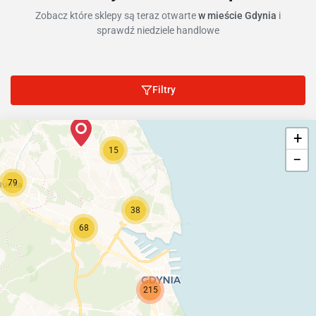
Zobacz które sklepy są teraz otwarte
w mieście Gdynia
i
sprawdź niedziele handlowe
Filtry
+
15
−
79
38
68
215