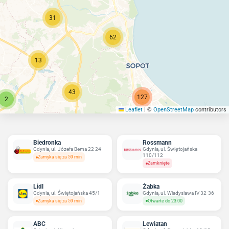
31
62
13
43
127
2
Leaflet
|
©
OpenStreetMap
contributors
261
Biedronka
Rossmann
Gdynia, ul. Józefa Bema 22 24
Gdynia, ul. Świętojańska
110/112
Zamyka się za 59 min
Zamknięte
Lidl
Żabka
Gdynia, ul. Świętojańska 45/1
Gdynia, ul. Władysława IV 32-36
Zamyka się za 59 min
Otwarte do 23:00
ABC
Lewiatan