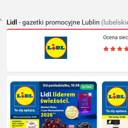
A
Lidl
- gazetki promocyjne Lublin
(lubelski
Ocena siec
NOWA