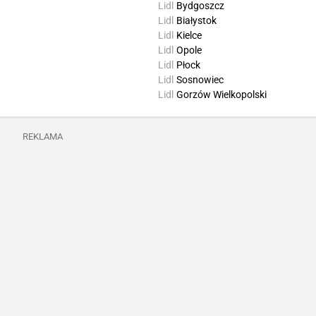
Lidl
Bydgoszcz
Lidl
Białystok
Lidl
Kielce
Lidl
Opole
Lidl
Płock
Lidl
Sosnowiec
Lidl
Gorzów Wielkopolski
REKLAMA