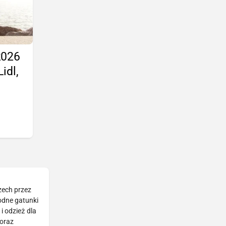
2026
idl,
zech przez
rodne gatunki
i odzież dla
 oraz