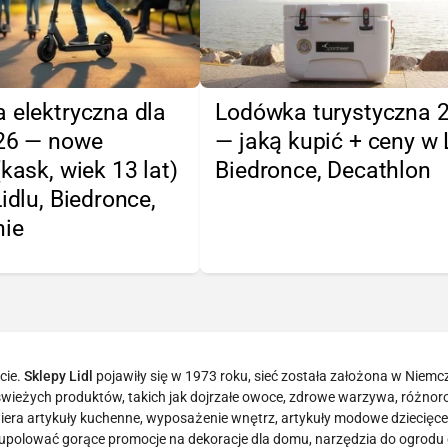
 elektryczna dla
Lodówka turystyczna 
026 — nowe
— jaką kupić + ceny w L
(kask, wiek 13 lat)
Biedronce, Decathlon
Lidlu, Biedronce,
nie
cie.
Sklepy Lidl
pojawiły się w 1973 roku, sieć została założona w Niemc
tą świeżych produktów, takich jak dojrzałe owoce, zdrowe warzywa, różno
era artykuły kuchenne, wyposażenie wnętrz, artykuły modowe dziecięce 
 upolować gorące promocje na dekoracje dla domu, narzędzia do ogrodu