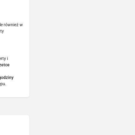
ale również w
rty
rty i
zetce
 godziny
epu.