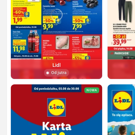
Lidl
Od jutra
NOWA