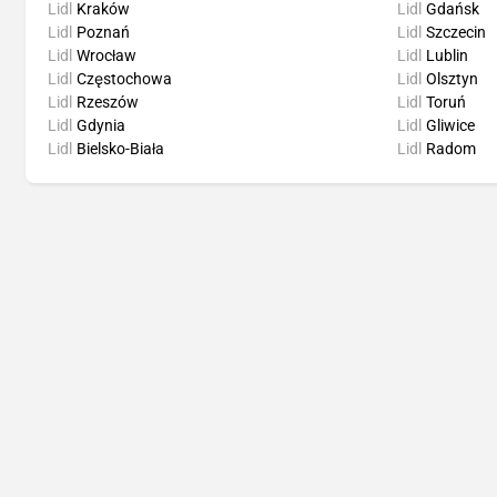
Lidl
Kraków
Lidl
Gdańsk
Lidl
Poznań
Lidl
Szczecin
Lidl
Wrocław
Lidl
Lublin
Lidl
Częstochowa
Lidl
Olsztyn
Lidl
Rzeszów
Lidl
Toruń
Lidl
Gdynia
Lidl
Gliwice
Lidl
Bielsko-Biała
Lidl
Radom