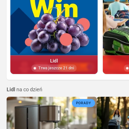
Lidl
Trwa jeszcze 21 dni
Lidl
na co dzień
PORADY