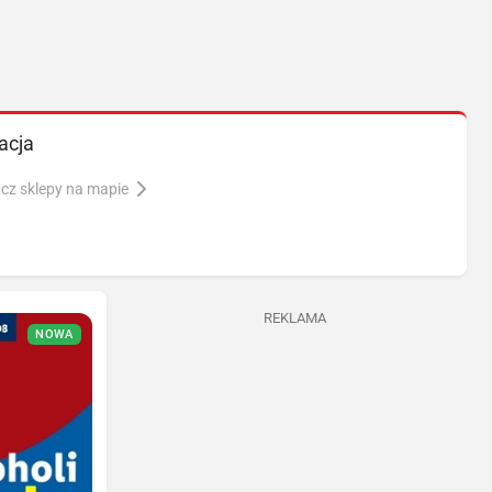
acja
cz sklepy na mapie
REKLAMA
NOWA