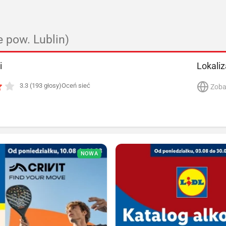
e pow. Lublin)
i
Lokaliz
3.3 (193 głosy)
Oceń sieć
Zoba
NOWA