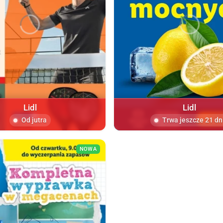
Lidl
Lidl
Od jutra
Trwa jeszcze 21 dn
NOWA