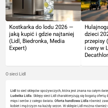
Kostkarka do lodu 2026 —
Hulajnoga
jaką kupić i gdzie najtaniej
dzieci 2
(Lidl, Biedronka, Media
przepisy 
Expert)
i ceny w 
Decathlo
O sieci Lidl
Lidl
to sieć sklepów spożywczych, która jest znana na całym świe
Ludwika Lidla
. Sklepy sieci Lidl charakteryzują się bogatą ofer
mięs i serów z całego świata.
Oferta handlowa Lidla
również zawi
kobiet i mężczyzn na każdy sezon. W sklepie Lidl można również