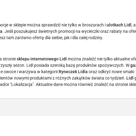
mocje w sklepie można sprawdzić nie tylko w broszurach i
ulotkach Lidl
, 
la
. Jeśli poszukujesz świetnych promocji na wycieczki oraz rabaty na ofe
esz tam zarówno ofertę dla siebie, jak i dla całej rodziny.
a stronie
sklepu internetowego Lidl
można znaleźć nie tylko aktualne ofe
 przyszły sezon. Lidl posiada szeroką bazę produktów spożywczych. W
ga
e owoce i warzywa w kategorii
Ryneczek Lidla
oraz odkryć nowe smaki
klientów nowymi produktami z różnych zakątków świata co tydzień.
Lidl
dce "Lokalizacja". Aktualne dane można również znaleźć na stronie skl