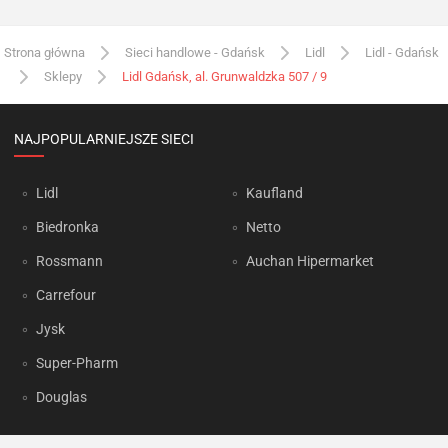
Strona główna
Sieci handlowe - Gdańsk
Lidl
Lidl - Gdańsk
Sklepy
Lidl Gdańsk, al. Grunwaldzka 507 / 9
NAJPOPULARNIEJSZE SIECI
Lidl
Kaufland
Biedronka
Netto
Rossmann
Auchan Hipermarket
Carrefour
Jysk
Super-Pharm
Douglas
OKAZJUM.PL