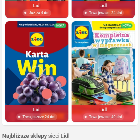
Lidl
Lidl
Już za 4 dni
Trwa jeszcze 24 dni
NOWA
NOWA
Lidl
Lidl
Trwa jeszcze 24 dni
Trwa jeszcze 40 dni
Najbliższe sklepy
sieci Lidl