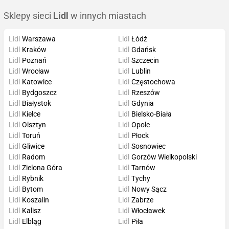
Sklepy sieci
Lidl
w innych miastach
Lidl
Warszawa
Lidl
Łódź
Lidl
Kraków
Lidl
Gdańsk
Lidl
Poznań
Lidl
Szczecin
Lidl
Wrocław
Lidl
Lublin
Lidl
Katowice
Lidl
Częstochowa
Lidl
Bydgoszcz
Lidl
Rzeszów
Lidl
Białystok
Lidl
Gdynia
Lidl
Kielce
Lidl
Bielsko-Biała
Lidl
Olsztyn
Lidl
Opole
Lidl
Toruń
Lidl
Płock
Lidl
Gliwice
Lidl
Sosnowiec
Lidl
Radom
Lidl
Gorzów Wielkopolski
Lidl
Zielona Góra
Lidl
Tarnów
Lidl
Rybnik
Lidl
Tychy
Lidl
Bytom
Lidl
Nowy Sącz
Lidl
Koszalin
Lidl
Zabrze
Lidl
Kalisz
Lidl
Włocławek
Lidl
Elbląg
Lidl
Piła