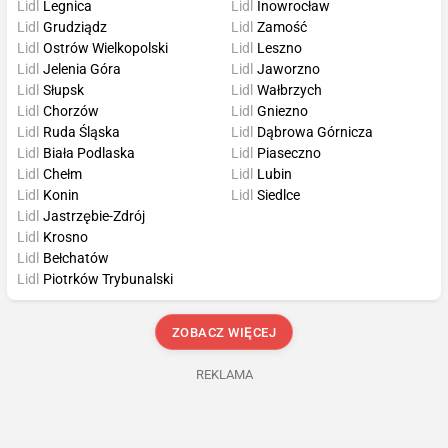
Lidl
Legnica
Lidl
Inowrocław
Lidl
Grudziądz
Lidl
Zamość
Lidl
Ostrów Wielkopolski
Lidl
Leszno
Lidl
Jelenia Góra
Lidl
Jaworzno
Lidl
Słupsk
Lidl
Wałbrzych
Lidl
Chorzów
Lidl
Gniezno
Lidl
Ruda Śląska
Lidl
Dąbrowa Górnicza
Lidl
Biała Podlaska
Lidl
Piaseczno
Lidl
Chełm
Lidl
Lubin
Lidl
Konin
Lidl
Siedlce
Lidl
Jastrzębie-Zdrój
Lidl
Krosno
Lidl
Bełchatów
Lidl
Piotrków Trybunalski
ZOBACZ WIĘCEJ
REKLAMA