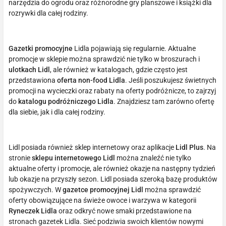
narzędzia do ogrodu oraz różnorodne gry planszowe i książki dla
rozrywki dla całej rodziny.
Gazetki promocyjne
Lidla pojawiają się regularnie. Aktualne
promocje w sklepie można sprawdzić nie tylko w broszurach i
ulotkach Lidl
, ale również w katalogach, gdzie często jest
przedstawiona
oferta non-food Lidla
. Jeśli poszukujesz świetnych
promocji na wycieczki oraz rabaty na oferty podróżnicze, to zajrzyj
do
katalogu podróżniczego Lidla
. Znajdziesz tam zarówno ofertę
dla siebie, jak i dla całej rodziny.
Lidl posiada również sklep internetowy oraz aplikacje
Lidl Plus
. Na
stronie
sklepu internetowego Lidl
można znaleźć nie tylko
aktualne oferty i promocje, ale również okazje na następny tydzień
lub okazje na przyszły sezon. Lidl posiada szeroką bazę produktów
spożywczych. W
gazetce promocyjnej Lidl
można sprawdzić
oferty obowiązujące na świeże owoce i warzywa w kategorii
Ryneczek Lidla
oraz odkryć nowe smaki przedstawione na
stronach gazetek Lidla. Sieć podziwia swoich klientów nowymi