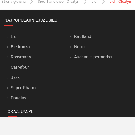
Strona główna
Sieci handlowe - Olsztyn
Lidl
Lidl - Olsztyn
NAJPOPULARNIEJSZE SIECI
Lidl
Kaufland
Biedronka
Netto
Rossmann
Auchan Hipermarket
Carrefour
Jysk
Super-Pharm
Douglas
OKAZJUM.PL
Kontakt
Reklama
Prywatność