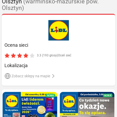
Olsztyn
(warmińsko-mazurskie pow.
Olsztyn)
Ocena sieci
3.3 (193 głosy)
Oceń sieć
Lokalizacja
Zobacz sklepy na mapie
NOWA
NOWA