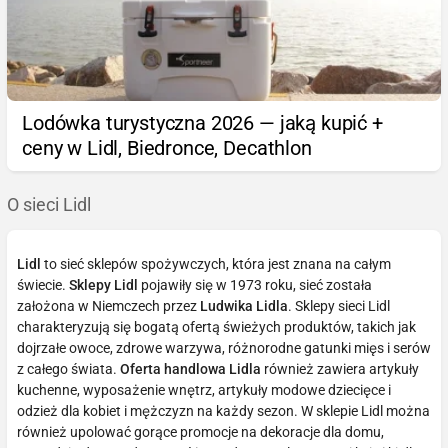
Lodówka turystyczna 2026 — jaką kupić +
ceny w Lidl, Biedronce, Decathlon
O sieci Lidl
Lidl
to sieć sklepów spożywczych, która jest znana na całym
świecie.
Sklepy Lidl
pojawiły się w 1973 roku, sieć została
założona w Niemczech przez
Ludwika Lidla
. Sklepy sieci Lidl
charakteryzują się bogatą ofertą świeżych produktów, takich jak
dojrzałe owoce, zdrowe warzywa, różnorodne gatunki mięs i serów
z całego świata.
Oferta handlowa Lidla
również zawiera artykuły
kuchenne, wyposażenie wnętrz, artykuły modowe dziecięce i
odzież dla kobiet i mężczyzn na każdy sezon. W sklepie Lidl można
również upolować gorące promocje na dekoracje dla domu,