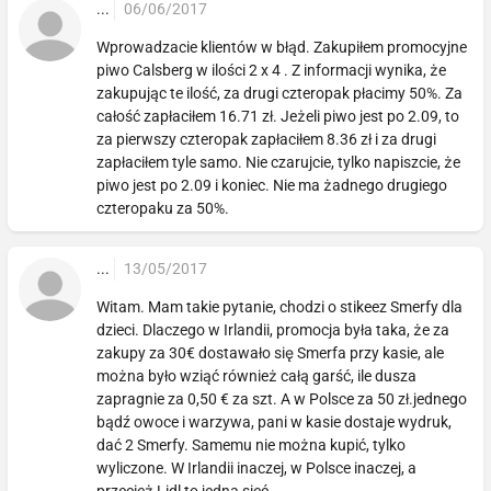
...
06/06/2017
Wprowadzacie klientów w błąd. Zakupiłem promocyjne
piwo Calsberg w ilości 2 x 4 . Z informacji wynika, że
zakupując te ilość, za drugi czteropak płacimy 50%. Za
całość zapłaciłem 16.71 zł. Jeżeli piwo jest po 2.09, to
za pierwszy czteropak zapłaciłem 8.36 zł i za drugi
zapłaciłem tyle samo. Nie czarujcie, tylko napiszcie, że
piwo jest po 2.09 i koniec. Nie ma żadnego drugiego
czteropaku za 50%.
...
13/05/2017
Witam. Mam takie pytanie, chodzi o stikeez Smerfy dla
dzieci. Dlaczego w Irlandii, promocja była taka, że za
zakupy za 30€ dostawało się Smerfa przy kasie, ale
można było wziąć również całą garść, ile dusza
zapragnie za 0,50 € za szt. A w Polsce za 50 zł.jednego
bądź owoce i warzywa, pani w kasie dostaje wydruk,
dać 2 Smerfy. Samemu nie można kupić, tylko
wyliczone. W Irlandii inaczej, w Polsce inaczej, a