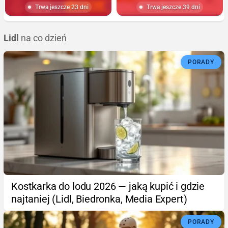
Trwa jeszcze 23 dni
Trwa jeszcze 39 dni
Lidl
na co dzień
PORADY
Kostkarka do lodu 2026 — jaką kupić i gdzie
najtaniej (Lidl, Biedronka, Media Expert)
PORADY