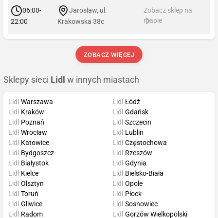
06:00-
Jarosław, ul.
Zobacz sklep na
mapie
22:00
Krakowska 38c
ZOBACZ WIĘCEJ
Sklepy sieci
Lidl
w innych miastach
Lidl
Warszawa
Lidl
Łódź
Lidl
Kraków
Lidl
Gdańsk
Lidl
Poznań
Lidl
Szczecin
Lidl
Wrocław
Lidl
Lublin
Lidl
Katowice
Lidl
Częstochowa
Lidl
Bydgoszcz
Lidl
Rzeszów
Lidl
Białystok
Lidl
Gdynia
Lidl
Kielce
Lidl
Bielsko-Biała
Lidl
Olsztyn
Lidl
Opole
Lidl
Toruń
Lidl
Płock
Lidl
Gliwice
Lidl
Sosnowiec
Lidl
Radom
Lidl
Gorzów Wielkopolski