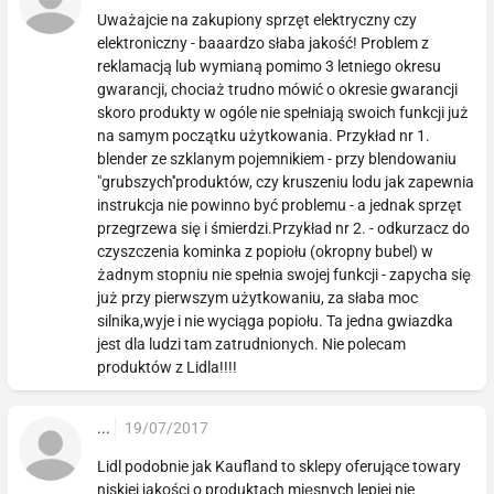
Uważajcie na zakupiony sprzęt elektryczny czy
elektroniczny - baaardzo słaba jakość! Problem z
reklamacją lub wymianą pomimo 3 letniego okresu
gwarancji, chociaż trudno mówić o okresie gwarancji
skoro produkty w ogóle nie spełniają swoich funkcji już
na samym początku użytkowania. Przykład nr 1.
blender ze szklanym pojemnikiem - przy blendowaniu
"grubszych''produktów, czy kruszeniu lodu jak zapewnia
instrukcja nie powinno być problemu - a jednak sprzęt
przegrzewa się i śmierdzi.Przykład nr 2. - odkurzacz do
czyszczenia kominka z popiołu (okropny bubel) w
żadnym stopniu nie spełnia swojej funkcji - zapycha się
już przy pierwszym użytkowaniu, za słaba moc
silnika,wyje i nie wyciąga popiołu. Ta jedna gwiazdka
jest dla ludzi tam zatrudnionych. Nie polecam
produktów z Lidla!!!!
...
19/07/2017
Lidl podobnie jak Kaufland to sklepy oferujące towary
niskiej jakości o produktach mięsnych lepiej nie