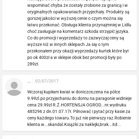
wspominać chyba że zostały zrobione za granicą i w
oryginalnych opakowaniach przyjechały. Produkty są
gorszej jakości w wyższej cenie o czym można się
łatwo przekonać. Obsługa klienta przynajmniej w Lidlu
choć zasługuje na komentarz szkoda strzępić języka.
Co do promocji i wyprzedaży to zazwyczaj ceny są
wyższe niż w innych sklepach Ja się o tym
przekonałem przy okazji wyprzedaży kurtek które był
po ok 400zł a w sklepie obok bez promocji były po
289zł.
...
02/07/2017
Wczoraj kupiłam kwiat w doniczce,cena na pólce
9.99zl.po przyjechaniu do domu na paragonie widnieje
cena 29.99zl R.Ż.HORTENSJA OGROD...nr.wydruku
485296 z dn.01.07.17r. Pilnować i pytać przy kasie za
ceny każdego towaru.To już nie pierwszy raz.Robienie
klienta w...skandal.Książki za naklejki,brak...itd...