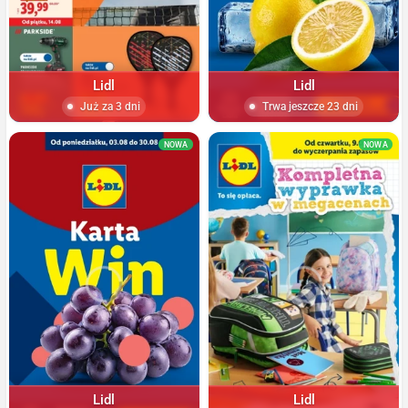
Lidl
Lidl
Już za 3 dni
Trwa jeszcze 23 dni
NOWA
NOWA
Lidl
Lidl