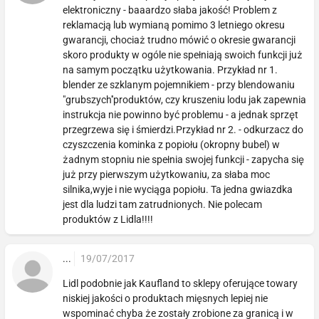
elektroniczny - baaardzo słaba jakość! Problem z
reklamacją lub wymianą pomimo 3 letniego okresu
gwarancji, chociaż trudno mówić o okresie gwarancji
skoro produkty w ogóle nie spełniają swoich funkcji już
na samym początku użytkowania. Przykład nr 1.
blender ze szklanym pojemnikiem - przy blendowaniu
"grubszych''produktów, czy kruszeniu lodu jak zapewnia
instrukcja nie powinno być problemu - a jednak sprzęt
przegrzewa się i śmierdzi.Przykład nr 2. - odkurzacz do
czyszczenia kominka z popiołu (okropny bubel) w
żadnym stopniu nie spełnia swojej funkcji - zapycha się
już przy pierwszym użytkowaniu, za słaba moc
silnika,wyje i nie wyciąga popiołu. Ta jedna gwiazdka
jest dla ludzi tam zatrudnionych. Nie polecam
produktów z Lidla!!!!
...
19/07/2017
Lidl podobnie jak Kaufland to sklepy oferujące towary
niskiej jakości o produktach mięsnych lepiej nie
wspominać chyba że zostały zrobione za granicą i w