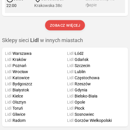
mapie
22:00
Krakowska 38c
ZOBACZ WIĘCEJ
Sklepy sieci
Lidl
w innych miastach
Lidl
Warszawa
Lidl
Łódź
Lidl
Kraków
Lidl
Gdańsk
Lidl
Poznań
Lidl
Szczecin
Lidl
Wrocław
Lidl
Lublin
Lidl
Katowice
Lidl
Częstochowa
Lidl
Bydgoszcz
Lidl
Rzeszów
Lidl
Białystok
Lidl
Gdynia
Lidl
Kielce
Lidl
Bielsko-Biała
Lidl
Olsztyn
Lidl
Opole
Lidl
Toruń
Lidl
Płock
Lidl
Gliwice
Lidl
Sosnowiec
Lidl
Radom
Lidl
Gorzów Wielkopolski