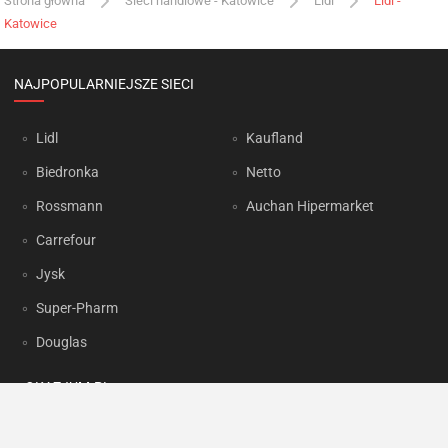
Strona główna
Sieci handlowe - Katowice
Lidl
Lidl -
Katowice
NAJPOPULARNIEJSZE SIECI
Lidl
Kaufland
Biedronka
Netto
Rossmann
Auchan Hipermarket
Carrefour
Jysk
Super-Pharm
Douglas
OKAZJUM.PL
Kontakt
Reklama
Prywatność