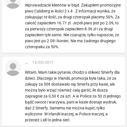
Wprowadzacie klientów w błąd. Zakupiłem promocyjne
piwo Calsberg w ilości 2 x 4 . Z informacji wynika, że
zakupując te ilość, za drugi czteropak płacimy 50%. Za
całość zapłaciłem 16.71 zł. Jeżeli piwo jest po 2.09, to
za pierwszy czteropak zapłaciłem 8.36 zł i za drugi
zapłaciłem tyle samo. Nie czarujcie, tylko napiszcie, że
piwo jest po 2.09 i koniec. Nie ma żadnego drugiego
czteropaku za 50%.
...
13/05/2017
Witam. Mam takie pytanie, chodzi o stikeez Smerfy dla
dzieci. Dlaczego w Irlandii, promocja była taka, że za
zakupy za 30€ dostawało się Smerfa przy kasie, ale
można było wziąć również całą garść, ile dusza
zapragnie za 0,50 € za szt. A w Polsce za 50 zł.jednego
bądź owoce i warzywa, pani w kasie dostaje wydruk,
dać 2 Smerfy. Samemu nie można kupić, tylko
wyliczone. W Irlandii inaczej, w Polsce inaczej, a
przecież Lidl to jedna sieć.