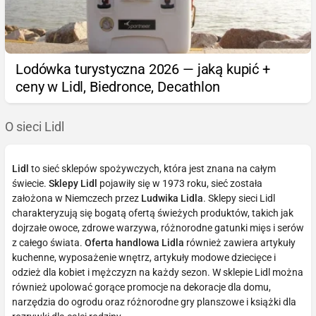
Lodówka turystyczna 2026 — jaką kupić +
ceny w Lidl, Biedronce, Decathlon
O sieci Lidl
Lidl
to sieć sklepów spożywczych, która jest znana na całym
świecie.
Sklepy Lidl
pojawiły się w 1973 roku, sieć została
założona w Niemczech przez
Ludwika Lidla
. Sklepy sieci Lidl
charakteryzują się bogatą ofertą świeżych produktów, takich jak
dojrzałe owoce, zdrowe warzywa, różnorodne gatunki mięs i serów
z całego świata.
Oferta handlowa Lidla
również zawiera artykuły
kuchenne, wyposażenie wnętrz, artykuły modowe dziecięce i
odzież dla kobiet i mężczyzn na każdy sezon. W sklepie Lidl można
również upolować gorące promocje na dekoracje dla domu,
narzędzia do ogrodu oraz różnorodne gry planszowe i książki dla