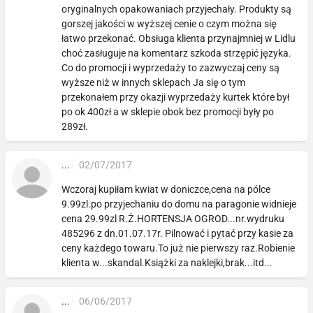
oryginalnych opakowaniach przyjechały. Produkty są
gorszej jakości w wyższej cenie o czym można się
łatwo przekonać. Obsługa klienta przynajmniej w Lidlu
choć zasługuje na komentarz szkoda strzępić języka.
Co do promocji i wyprzedaży to zazwyczaj ceny są
wyższe niż w innych sklepach Ja się o tym
przekonałem przy okazji wyprzedaży kurtek które był
po ok 400zł a w sklepie obok bez promocji były po
289zł.
...
02/07/2017
Wczoraj kupiłam kwiat w doniczce,cena na pólce
9.99zl.po przyjechaniu do domu na paragonie widnieje
cena 29.99zl R.Ż.HORTENSJA OGROD...nr.wydruku
485296 z dn.01.07.17r. Pilnować i pytać przy kasie za
ceny każdego towaru.To już nie pierwszy raz.Robienie
klienta w...skandal.Książki za naklejki,brak...itd...
...
06/06/2017