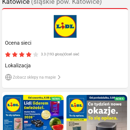
Katowice
(śląskie pow. Katowice)
Ocena sieci
3.3 (193 głosy)
Oceń sieć
Lokalizacja
Zobacz sklepy na mapie
NOWA
NOWA