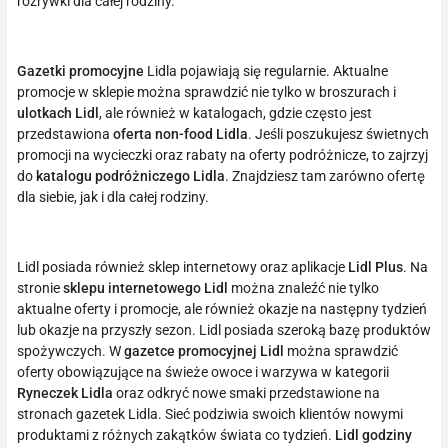
rozrywki dla całej rodziny.
Gazetki promocyjne
Lidla pojawiają się regularnie. Aktualne
promocje w sklepie można sprawdzić nie tylko w broszurach i
ulotkach Lidl
, ale również w katalogach, gdzie często jest
przedstawiona
oferta non-food Lidla
. Jeśli poszukujesz świetnych
promocji na wycieczki oraz rabaty na oferty podróżnicze, to zajrzyj
do
katalogu podróżniczego Lidla
. Znajdziesz tam zarówno ofertę
dla siebie, jak i dla całej rodziny.
Lidl posiada również sklep internetowy oraz aplikacje
Lidl Plus
. Na
stronie
sklepu internetowego Lidl
można znaleźć nie tylko
aktualne oferty i promocje, ale również okazje na następny tydzień
lub okazje na przyszły sezon. Lidl posiada szeroką bazę produktów
spożywczych. W
gazetce promocyjnej Lidl
można sprawdzić
oferty obowiązujące na świeże owoce i warzywa w kategorii
Ryneczek Lidla
oraz odkryć nowe smaki przedstawione na
stronach gazetek Lidla. Sieć podziwia swoich klientów nowymi
produktami z różnych zakątków świata co tydzień.
Lidl godziny