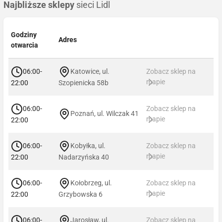
Najbliższe sklepy
sieci Lidl
Godziny
Adres
otwarcia
06:00-
Katowice, ul.
Zobacz sklep na
mapie
22:00
Szopienicka 58b
06:00-
Zobacz sklep na
Poznań, ul. Wilczak 41
mapie
22:00
06:00-
Kobyłka, ul.
Zobacz sklep na
mapie
22:00
Nadarzyńska 40
06:00-
Kołobrzeg, ul.
Zobacz sklep na
mapie
22:00
Grzybowska 6
06:00-
Jarosław, ul.
Zobacz sklep na