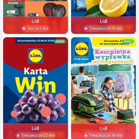
Lidl
Lidl
Już za 2 dni
Trwa jeszcze 22 dni
NOWA
NOWA
Lidl
Lidl
Trwa jeszcze 22 dni
Trwa jeszcze 38 dni