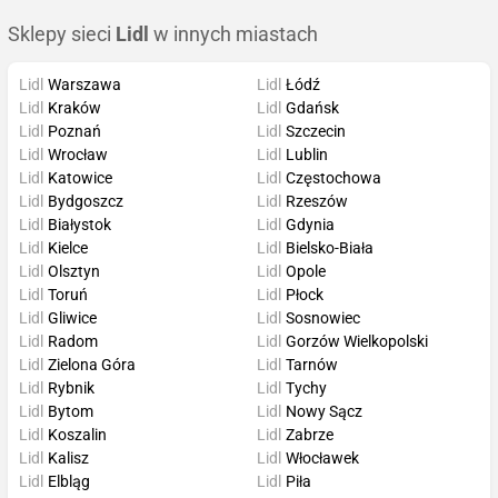
Sklepy sieci
Lidl
w innych miastach
Lidl
Warszawa
Lidl
Łódź
Lidl
Kraków
Lidl
Gdańsk
Lidl
Poznań
Lidl
Szczecin
Lidl
Wrocław
Lidl
Lublin
Lidl
Katowice
Lidl
Częstochowa
Lidl
Bydgoszcz
Lidl
Rzeszów
Lidl
Białystok
Lidl
Gdynia
Lidl
Kielce
Lidl
Bielsko-Biała
Lidl
Olsztyn
Lidl
Opole
Lidl
Toruń
Lidl
Płock
Lidl
Gliwice
Lidl
Sosnowiec
Lidl
Radom
Lidl
Gorzów Wielkopolski
Lidl
Zielona Góra
Lidl
Tarnów
Lidl
Rybnik
Lidl
Tychy
Lidl
Bytom
Lidl
Nowy Sącz
Lidl
Koszalin
Lidl
Zabrze
Lidl
Kalisz
Lidl
Włocławek
Lidl
Elbląg
Lidl
Piła