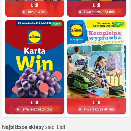
Lidl
Lidl
Już za 4 dni
Trwa jeszcze 24 dni
NOWA
NOWA
Lidl
Lidl
Trwa jeszcze 24 dni
Trwa jeszcze 40 dni
Najbliższe sklepy
sieci Lidl