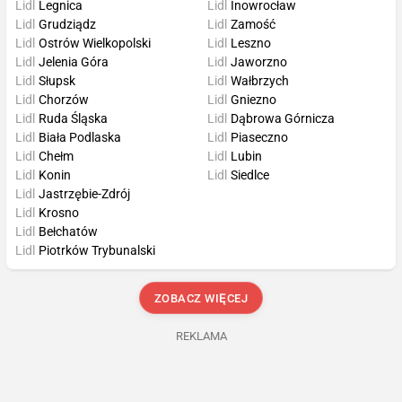
Lidl
Legnica
Lidl
Inowrocław
Lidl
Grudziądz
Lidl
Zamość
Lidl
Ostrów Wielkopolski
Lidl
Leszno
Lidl
Jelenia Góra
Lidl
Jaworzno
Lidl
Słupsk
Lidl
Wałbrzych
Lidl
Chorzów
Lidl
Gniezno
Lidl
Ruda Śląska
Lidl
Dąbrowa Górnicza
Lidl
Biała Podlaska
Lidl
Piaseczno
Lidl
Chełm
Lidl
Lubin
Lidl
Konin
Lidl
Siedlce
Lidl
Jastrzębie-Zdrój
Lidl
Krosno
Lidl
Bełchatów
Lidl
Piotrków Trybunalski
ZOBACZ WIĘCEJ
REKLAMA