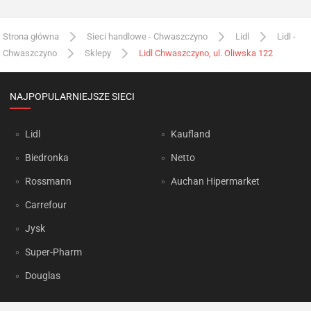
Strona główna
Sieci handlowe - Chwaszczyno
Lidl
Lidl -
Chwaszczyno
Sklepy
Lidl Chwaszczyno, ul. Oliwska 122
NAJPOPULARNIEJSZE SIECI
Lidl
Kaufland
Biedronka
Netto
Rossmann
Auchan Hipermarket
Carrefour
Jysk
Super-Pharm
Douglas
OKAZJUM.PL