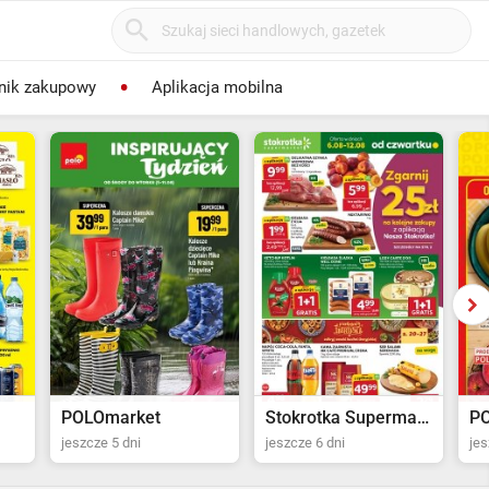
nik zakupowy
Aplikacja mobilna
POLOmarket
Stokrotka Supermarket
P
jeszcze 5 dni
jeszcze 6 dni
jes