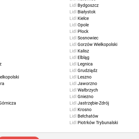
Lidl
Bydgoszcz
Lidl
Białystok
Lidl
Kielce
Lidl
Opole
Lidl
Płock
Lidl
Sosnowiec
Lidl
Gorzów Wielkopolski
Lidl
Kalisz
Lidl
Elbląg
z
Lidl
Legnica
Lidl
Grudziądz
elkopolski
Lidl
Leszno
óra
Lidl
Jaworzno
Lidl
Wałbrzych
Lidl
Gniezno
Górnicza
Lidl
Jastrzębie-Zdrój
Lidl
Krosno
Lidl
Bełchatów
Lidl
Piotrków Trybunalski