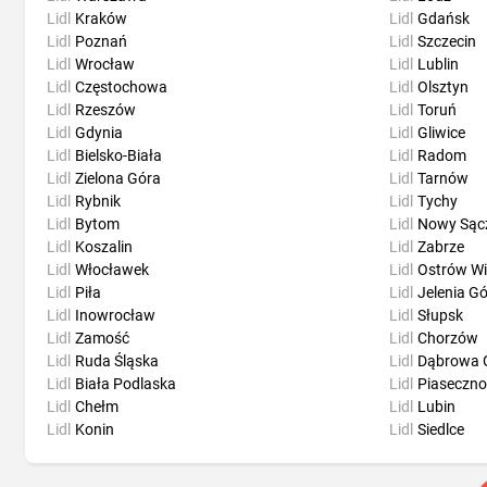
Lidl
Kraków
Lidl
Gdańsk
Lidl
Poznań
Lidl
Szczecin
Lidl
Wrocław
Lidl
Lublin
Lidl
Częstochowa
Lidl
Olsztyn
Lidl
Rzeszów
Lidl
Toruń
Lidl
Gdynia
Lidl
Gliwice
Lidl
Bielsko-Biała
Lidl
Radom
Lidl
Zielona Góra
Lidl
Tarnów
Lidl
Rybnik
Lidl
Tychy
Lidl
Bytom
Lidl
Nowy Sąc
Lidl
Koszalin
Lidl
Zabrze
Lidl
Włocławek
Lidl
Ostrów Wi
Lidl
Piła
Lidl
Jelenia G
Lidl
Inowrocław
Lidl
Słupsk
Lidl
Zamość
Lidl
Chorzów
Lidl
Ruda Śląska
Lidl
Dąbrowa 
Lidl
Biała Podlaska
Lidl
Piaseczno
Lidl
Chełm
Lidl
Lubin
Lidl
Konin
Lidl
Siedlce