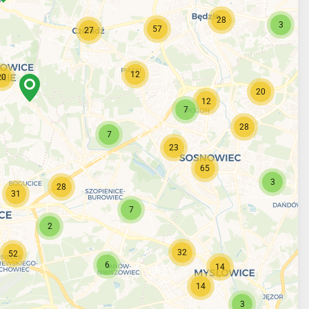
28
3
57
27
12
20
20
12
7
28
7
23
65
3
28
31
7
2
32
52
6
14
14
3