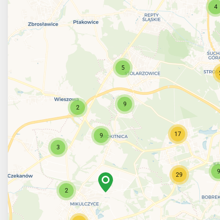
4
5
9
2
17
9
3
29
2