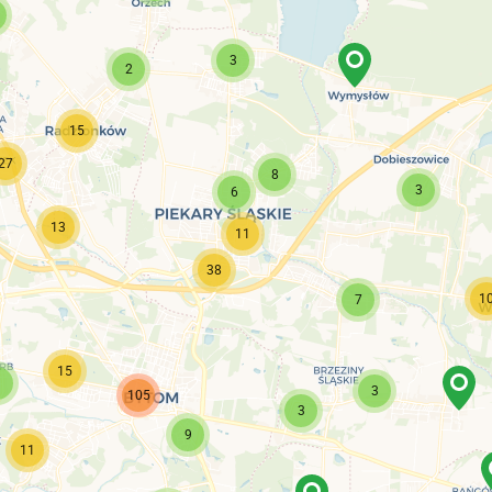
3
2
15
27
8
3
6
13
11
38
1
7
15
9
3
105
3
9
11