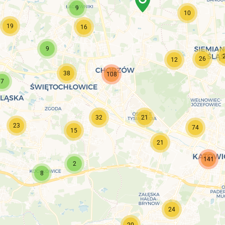
9
10
19
16
9
26
12
38
108
7
32
21
23
74
15
21
141
2
8
24
20