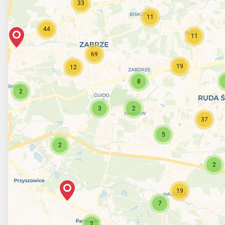
33
11
44
11
69
19
12
8
2
3
2
37
5
2
2
19
7
2