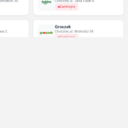
ytomskich 30
Chorzów, ul. Jana Faski 6
Zamknięte
Groszek
owa 2
Chorzów, ul. Wolności 54
Zamknięte
Odido
Ruda Śląska, ul. 11 Listopada 43
Otwarte do 18:00