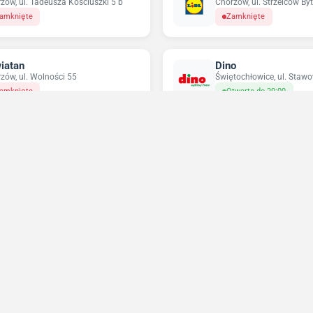
zów, ul. Tadeusza Kościuszki 5 b
Chorzów, ul. Strzelców B
amknięte
Zamknięte
iatan
Dino
zów, ul. Wolności 55
Świętochłowice, ul. Staw
amknięte
Otwarte do 20:00
ikatesy Centrum
Pepco
zów, ul. Wolności 12
Chorzów, ul. Wolności 25
amknięte
Otwarte do 18:00
Niedziele handlowe 2026
Sprawdź w które niedziele sklepy będą otwarte