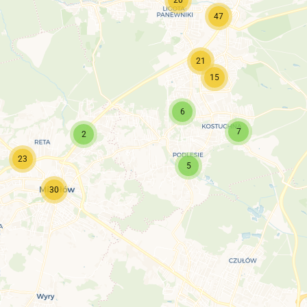
47
21
15
6
7
2
23
5
30