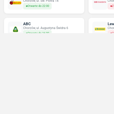
Chorzów, ul. Św. Piotra 14
Chor
Otwarte do 22:00
Z
ABC
Lew
Chorzów, ul. Augustyna Świdra 6
Chor
Otwarte do 16:00
Z
Chorten
Del
Chorzów, ul. Boczna 12\3
Chor
Otwarte do 21:00
Z