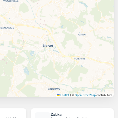
Leaflet
|
©
OpenStreetMap
contributors
Żabka