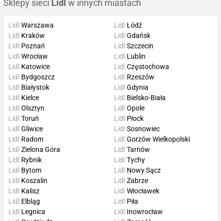
Sklepy sieci
Lidl
w innych miastach
Lidl
Warszawa
Lidl
Łódź
Lidl
Kraków
Lidl
Gdańsk
Lidl
Poznań
Lidl
Szczecin
Lidl
Wrocław
Lidl
Lublin
Lidl
Katowice
Lidl
Częstochowa
Lidl
Bydgoszcz
Lidl
Rzeszów
Lidl
Białystok
Lidl
Gdynia
Lidl
Kielce
Lidl
Bielsko-Biała
Lidl
Olsztyn
Lidl
Opole
Lidl
Toruń
Lidl
Płock
Lidl
Gliwice
Lidl
Sosnowiec
Lidl
Radom
Lidl
Gorzów Wielkopolski
Lidl
Zielona Góra
Lidl
Tarnów
Lidl
Rybnik
Lidl
Tychy
Lidl
Bytom
Lidl
Nowy Sącz
Lidl
Koszalin
Lidl
Zabrze
Lidl
Kalisz
Lidl
Włocławek
Lidl
Elbląg
Lidl
Piła
Lidl
Legnica
Lidl
Inowrocław