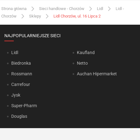
Strona główna
Sieci handlowe - Chorzów
Lidl
Lidl -
Chorzów
Sklepy
Lidl Chorzów, ul. 16 Lipca 2
NAJPOPULARNIEJSZE SIECI
Lidl
Kaufland
Biedronka
Netto
Rossmann
Auchan Hipermarket
Carrefour
Jysk
Super-Pharm
Douglas
OKAZJUM.PL