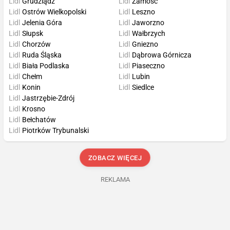
Lidl
Grudziądz
Lidl
Zamość
Lidl
Ostrów Wielkopolski
Lidl
Leszno
Lidl
Jelenia Góra
Lidl
Jaworzno
Lidl
Słupsk
Lidl
Wałbrzych
Lidl
Chorzów
Lidl
Gniezno
Lidl
Ruda Śląska
Lidl
Dąbrowa Górnicza
Lidl
Biała Podlaska
Lidl
Piaseczno
Lidl
Chełm
Lidl
Lubin
Lidl
Konin
Lidl
Siedlce
Lidl
Jastrzębie-Zdrój
Lidl
Krosno
Lidl
Bełchatów
Lidl
Piotrków Trybunalski
ZOBACZ WIĘCEJ
REKLAMA