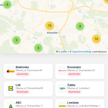
5
75
8
10
9
6
Leaflet
|
©
OpenStreetMap
contributors
Biedronka
Rossmann
Gliwice, ul. Dworcowa 44
Gliwice, ul. Zwycięstwa 23
Zamknięte
Zamknięte
Lidl
Żabka
Gliwice, ul. Pszczyńska 89
Gliwice, ul. Łużycka 2
Zamknięte
Zamknięte
ABC
Lewiatan
Gliwice, ul. Pszczyńska 17
Gliwice, ul. Ludwika Solskiego 1