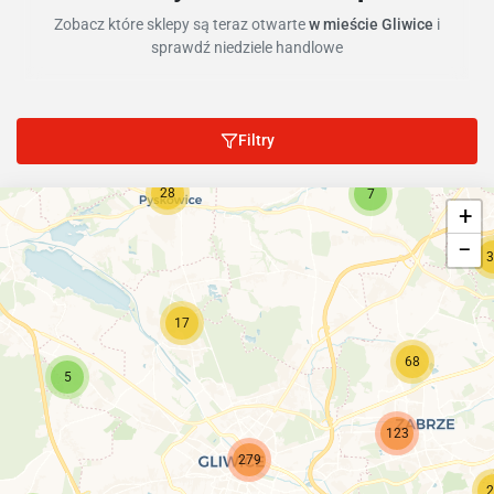
Zobacz które sklepy są teraz otwarte
w mieście Gliwice
i
sprawdź niedziele handlowe
Filtry
28
7
+
−
3
17
68
5
123
279
2