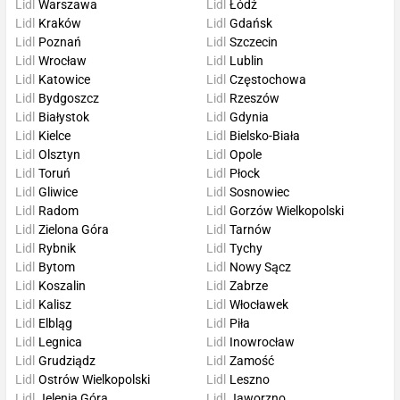
Lidl
Warszawa
Lidl
Łódź
Lidl
Kraków
Lidl
Gdańsk
Lidl
Poznań
Lidl
Szczecin
Lidl
Wrocław
Lidl
Lublin
Lidl
Katowice
Lidl
Częstochowa
Lidl
Bydgoszcz
Lidl
Rzeszów
Lidl
Białystok
Lidl
Gdynia
Lidl
Kielce
Lidl
Bielsko-Biała
Lidl
Olsztyn
Lidl
Opole
Lidl
Toruń
Lidl
Płock
Lidl
Gliwice
Lidl
Sosnowiec
Lidl
Radom
Lidl
Gorzów Wielkopolski
Lidl
Zielona Góra
Lidl
Tarnów
Lidl
Rybnik
Lidl
Tychy
Lidl
Bytom
Lidl
Nowy Sącz
Lidl
Koszalin
Lidl
Zabrze
Lidl
Kalisz
Lidl
Włocławek
Lidl
Elbląg
Lidl
Piła
Lidl
Legnica
Lidl
Inowrocław
Lidl
Grudziądz
Lidl
Zamość
Lidl
Ostrów Wielkopolski
Lidl
Leszno
Lidl
Jelenia Góra
Lidl
Jaworzno