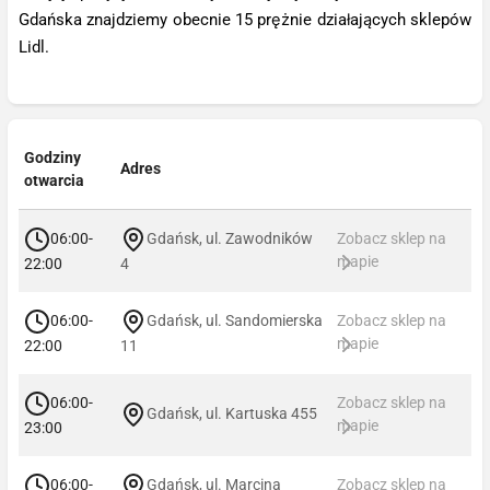
Gdańska znajdziemy obecnie 15 prężnie działających sklepów
Lidl.
Godziny
Adres
otwarcia
06:00-
Gdańsk, ul. Zawodników
Zobacz sklep na
mapie
22:00
4
06:00-
Gdańsk, ul. Sandomierska
Zobacz sklep na
mapie
22:00
11
06:00-
Zobacz sklep na
Gdańsk, ul. Kartuska 455
mapie
23:00
06:00-
Gdańsk, ul. Marcina
Zobacz sklep na