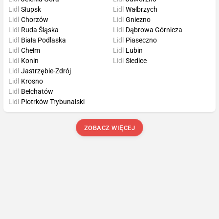
Lidl
Słupsk
Lidl
Wałbrzych
Lidl
Chorzów
Lidl
Gniezno
Lidl
Ruda Śląska
Lidl
Dąbrowa Górnicza
Lidl
Biała Podlaska
Lidl
Piaseczno
Lidl
Chełm
Lidl
Lubin
Lidl
Konin
Lidl
Siedlce
Lidl
Jastrzębie-Zdrój
Lidl
Krosno
Lidl
Bełchatów
Lidl
Piotrków Trybunalski
ZOBACZ WIĘCEJ