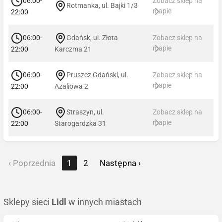
06:00-
Zobacz sklep na
Rotmanka, ul. Bajki 1/3
mapie
22:00
06:00-
Gdańsk, ul. Złota
Zobacz sklep na
mapie
22:00
Karczma 21
06:00-
Pruszcz Gdański, ul.
Zobacz sklep na
mapie
22:00
Azaliowa 2
06:00-
Straszyn, ul.
Zobacz sklep na
mapie
22:00
Starogardzka 31
‹ Poprzednia
1
2
Następna ›
Sklepy sieci
Lidl
w innych miastach