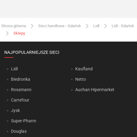
Strona główna
Sieci handlowe - Gdańsk
Lidl
Lidl - Gdańsk
Sklepy
NAJPOPULARNIEJSZE SIECI
Lidl
Kaufland
Biedronka
Netto
Rossmann
Auchan Hipermarket
Carrefour
Jysk
Super-Pharm
Douglas