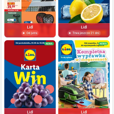
Lidl
Lidl
Od jutra
Trwa jeszcze 21 dni
NOWA
NOWA
Lidl
Lidl