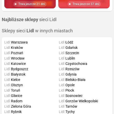
Trwa jeszcze 21 dni
Trwa jeszcze 37 dni
Najbliższe sklepy
sieci Lidl
Sklepy sieci
Lidl
w innych miastach
Lidl
Warszawa
Lidl
Łódź
Lidl
Kraków
Lidl
Gdańsk
Lidl
Poznań
Lidl
Szczecin
Lidl
Wrocław
Lidl
Lublin
Lidl
Katowice
Lidl
Częstochowa
Lidl
Bydgoszcz
Lidl
Rzeszów
Lidl
Białystok
Lidl
Gdynia
Lidl
Kielce
Lidl
Bielsko-Biała
Lidl
Olsztyn
Lidl
Opole
Lidl
Toruń
Lidl
Płock
Lidl
Gliwice
Lidl
Sosnowiec
Lidl
Radom
Lidl
Gorzów Wielkopolski
Lidl
Zielona Góra
Lidl
Tarnów
Lidl
Rybnik
Lidl
Tychy