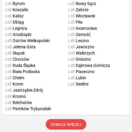
Lidl
Bytom
Lidl
Nowy Sącz
Lidl
Koszalin
Lidl
Zabrze
Lidl
Kalisz
Lidl
Włocławek
Lidl
Elbląg
Lidl
Piła
Lidl
Legnica
Lidl
Inowrocław
Lidl
Grudziądz
Lidl
Zamość
Lidl
Ostrów Wielkopolski
Lidl
Leszno
Lidl
Jelenia Góra
Lidl
Jaworzno
Lidl
Słupsk
Lidl
Wałbrzych
Lidl
Chorzów
Lidl
Gniezno
Lidl
Ruda Śląska
Lidl
Dąbrowa Górnicza
Lidl
Biała Podlaska
Lidl
Piaseczno
Lidl
Chełm
Lidl
Lubin
Lidl
Konin
Lidl
Siedlce
Lidl
Jastrzębie-Zdrój
Lidl
Krosno
Lidl
Bełchatów
Lidl
Piotrków Trybunalski
ZOBACZ WIĘCEJ