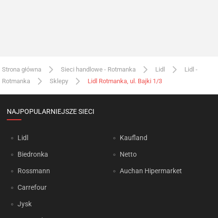
Strona główna
Sieci handlowe - Rotmanka
Lidl
Lidl -
Rotmanka
Sklepy
Lidl Rotmanka, ul. Bajki 1/3
NAJPOPULARNIEJSZE SIECI
Lidl
Kaufland
Biedronka
Netto
Rossmann
Auchan Hipermarket
Carrefour
Jysk