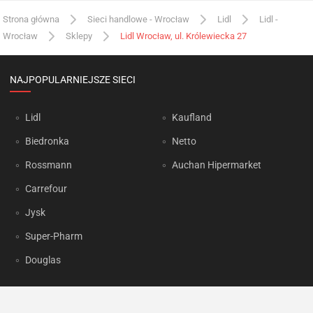
Strona główna
Sieci handlowe - Wrocław
Lidl
Lidl -
Wrocław
Sklepy
Lidl Wrocław, ul. Królewiecka 27
NAJPOPULARNIEJSZE SIECI
Lidl
Kaufland
Biedronka
Netto
Rossmann
Auchan Hipermarket
Carrefour
Jysk
Super-Pharm
Douglas
OKAZJUM.PL