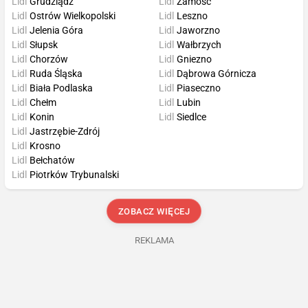
Lidl
Grudziądz
Lidl
Zamość
Lidl
Ostrów Wielkopolski
Lidl
Leszno
Lidl
Jelenia Góra
Lidl
Jaworzno
Lidl
Słupsk
Lidl
Wałbrzych
Lidl
Chorzów
Lidl
Gniezno
Lidl
Ruda Śląska
Lidl
Dąbrowa Górnicza
Lidl
Biała Podlaska
Lidl
Piaseczno
Lidl
Chełm
Lidl
Lubin
Lidl
Konin
Lidl
Siedlce
Lidl
Jastrzębie-Zdrój
Lidl
Krosno
Lidl
Bełchatów
Lidl
Piotrków Trybunalski
ZOBACZ WIĘCEJ
REKLAMA