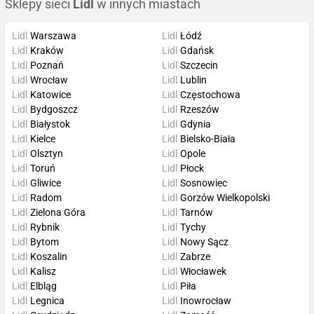
Sklepy sieci
Lidl
w innych miastach
Lidl
Warszawa
Lidl
Łódź
Lidl
Kraków
Lidl
Gdańsk
Lidl
Poznań
Lidl
Szczecin
Lidl
Wrocław
Lidl
Lublin
Lidl
Katowice
Lidl
Częstochowa
Lidl
Bydgoszcz
Lidl
Rzeszów
Lidl
Białystok
Lidl
Gdynia
Lidl
Kielce
Lidl
Bielsko-Biała
Lidl
Olsztyn
Lidl
Opole
Lidl
Toruń
Lidl
Płock
Lidl
Gliwice
Lidl
Sosnowiec
Lidl
Radom
Lidl
Gorzów Wielkopolski
Lidl
Zielona Góra
Lidl
Tarnów
Lidl
Rybnik
Lidl
Tychy
Lidl
Bytom
Lidl
Nowy Sącz
Lidl
Koszalin
Lidl
Zabrze
Lidl
Kalisz
Lidl
Włocławek
Lidl
Elbląg
Lidl
Piła
Lidl
Legnica
Lidl
Inowrocław