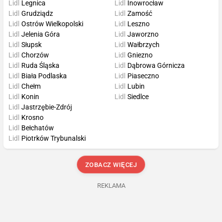
Lidl
Legnica
Lidl
Inowrocław
Lidl
Grudziądz
Lidl
Zamość
Lidl
Ostrów Wielkopolski
Lidl
Leszno
Lidl
Jelenia Góra
Lidl
Jaworzno
Lidl
Słupsk
Lidl
Wałbrzych
Lidl
Chorzów
Lidl
Gniezno
Lidl
Ruda Śląska
Lidl
Dąbrowa Górnicza
Lidl
Biała Podlaska
Lidl
Piaseczno
Lidl
Chełm
Lidl
Lubin
Lidl
Konin
Lidl
Siedlce
Lidl
Jastrzębie-Zdrój
Lidl
Krosno
Lidl
Bełchatów
Lidl
Piotrków Trybunalski
ZOBACZ WIĘCEJ
REKLAMA