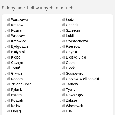
Sklepy sieci
Lidl
w innych miastach
Lidl
Warszawa
Lidl
Łódź
Lidl
Kraków
Lidl
Gdańsk
Lidl
Poznań
Lidl
Szczecin
Lidl
Wrocław
Lidl
Lublin
Lidl
Katowice
Lidl
Częstochowa
Lidl
Bydgoszcz
Lidl
Rzeszów
Lidl
Białystok
Lidl
Gdynia
Lidl
Kielce
Lidl
Bielsko-Biała
Lidl
Olsztyn
Lidl
Opole
Lidl
Toruń
Lidl
Płock
Lidl
Gliwice
Lidl
Sosnowiec
Lidl
Radom
Lidl
Gorzów Wielkopolski
Lidl
Zielona Góra
Lidl
Tarnów
Lidl
Rybnik
Lidl
Tychy
Lidl
Bytom
Lidl
Nowy Sącz
Lidl
Koszalin
Lidl
Zabrze
Lidl
Kalisz
Lidl
Włocławek
Lidl
Elbląg
Lidl
Piła