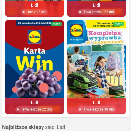
Lidl
Lidl
Już za 2 dni
Trwa jeszcze 22 dni
NOWA
NOWA
Lidl
Lidl
Trwa jeszcze 22 dni
Trwa jeszcze 38 dni
Najbliższe sklepy
sieci Lidl