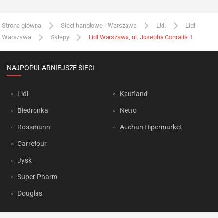
Strona główna
Sieci handlowe - Warszawa
Lidl
Lidl -
Warszawa
Sklepy
Lidl Warszawa, ul. Josepha Conrada 1
NAJPOPULARNIEJSZE SIECI
Lidl
Kaufland
Biedronka
Netto
Rossmann
Auchan Hipermarket
Carrefour
Jysk
Super-Pharm
Douglas
OKAZJUM.PL