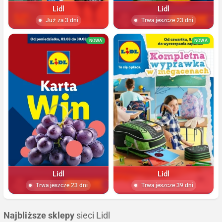
Lidl
Lidl
Już za 3 dni
Trwa jeszcze 23 dni
NOWA
NOWA
Lidl
Lidl
Trwa jeszcze 23 dni
Trwa jeszcze 39 dni
Najbliższe sklepy
sieci Lidl