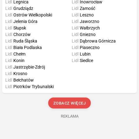
Lidl
Legnica
Lidl
Inowrocław
Lidl
Grudziądz
Lidl
Zamość
Lidl
Ostrów Wielkopolski
Lidl
Leszno
Lidl
Jelenia Góra
Lidl
Jaworzno
Lidl
Słupsk
Lidl
Wałbrzych
Lidl
Chorzów
Lidl
Gniezno
Lidl
Ruda Śląska
Lidl
Dąbrowa Górnicza
Lidl
Biała Podlaska
Lidl
Piaseczno
Lidl
Chełm
Lidl
Lubin
Lidl
Konin
Lidl
Siedlce
Lidl
Jastrzębie-Zdrój
Lidl
Krosno
Lidl
Bełchatów
Lidl
Piotrków Trybunalski
ZOBACZ WIĘCEJ
REKLAMA