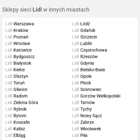
Sklepy sieci
Lidl
w innych miastach
Lidl
Warszawa
Lidl
Łódź
Lidl
Kraków
Lidl
Gdańsk
Lidl
Poznań
Lidl
Szczecin
Lidl
Wrocław
Lidl
Lublin
Lidl
Katowice
Lidl
Częstochowa
Lidl
Bydgoszcz
Lidl
Rzeszów
Lidl
Białystok
Lidl
Gdynia
Lidl
Kielce
Lidl
Bielsko-Biała
Lidl
Olsztyn
Lidl
Opole
Lidl
Toruń
Lidl
Płock
Lidl
Gliwice
Lidl
Sosnowiec
Lidl
Radom
Lidl
Gorzów Wielkopolski
Lidl
Zielona Góra
Lidl
Tarnów
Lidl
Rybnik
Lidl
Tychy
Lidl
Bytom
Lidl
Nowy Sącz
Lidl
Koszalin
Lidl
Zabrze
Lidl
Kalisz
Lidl
Włocławek
Lidl
Elbląg
Lidl
Piła