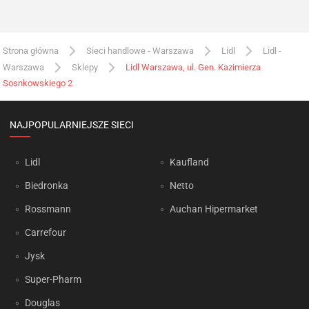
Strona główna
Sieci handlowe - Warszawa
Lidl
Lidl -
Warszawa
Sklepy
Lidl Warszawa, ul. Gen. Kazimierza
Sosnkowskiego 2
NAJPOPULARNIEJSZE SIECI
Lidl
Kaufland
Biedronka
Netto
Rossmann
Auchan Hipermarket
Carrefour
Jysk
Super-Pharm
Douglas