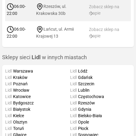
06:00-
Rzeszów, ul.
Zobacz sklep na
mapie
22:00
Krakowska 30b
06:00-
Łańcut, ul. Armii
Zobacz sklep na
mapie
22:00
Krajowej 13
Sklepy sieci
Lidl
w innych miastach
Lidl
Warszawa
Lidl
Łódź
Lidl
Kraków
Lidl
Gdańsk
Lidl
Poznań
Lidl
Szczecin
Lidl
Wrocław
Lidl
Lublin
Lidl
Katowice
Lidl
Częstochowa
Lidl
Bydgoszcz
Lidl
Rzeszów
Lidl
Białystok
Lidl
Gdynia
Lidl
Kielce
Lidl
Bielsko-Biała
Lidl
Olsztyn
Lidl
Opole
Lidl
Toruń
Lidl
Płock
Lidl
Gliwice
Lidl
Sosnowiec