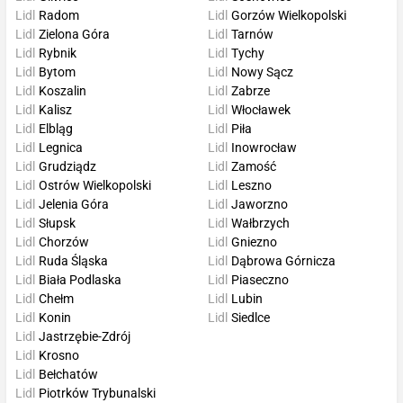
Lidl
Radom
Lidl
Gorzów Wielkopolski
Lidl
Zielona Góra
Lidl
Tarnów
Lidl
Rybnik
Lidl
Tychy
Lidl
Bytom
Lidl
Nowy Sącz
Lidl
Koszalin
Lidl
Zabrze
Lidl
Kalisz
Lidl
Włocławek
Lidl
Elbląg
Lidl
Piła
Lidl
Legnica
Lidl
Inowrocław
Lidl
Grudziądz
Lidl
Zamość
Lidl
Ostrów Wielkopolski
Lidl
Leszno
Lidl
Jelenia Góra
Lidl
Jaworzno
Lidl
Słupsk
Lidl
Wałbrzych
Lidl
Chorzów
Lidl
Gniezno
Lidl
Ruda Śląska
Lidl
Dąbrowa Górnicza
Lidl
Biała Podlaska
Lidl
Piaseczno
Lidl
Chełm
Lidl
Lubin
Lidl
Konin
Lidl
Siedlce
Lidl
Jastrzębie-Zdrój
Lidl
Krosno
Lidl
Bełchatów
Lidl
Piotrków Trybunalski