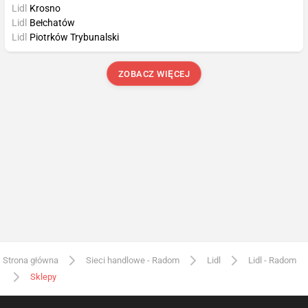
Lidl
Krosno
Lidl
Bełchatów
Lidl
Piotrków Trybunalski
ZOBACZ WIĘCEJ
Strona główna
Sieci handlowe - Radom
Lidl
Lidl - Radom
Sklepy