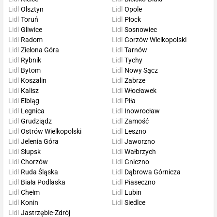
Lidl
Olsztyn
Lidl
Opole
Lidl
Toruń
Lidl
Płock
Lidl
Gliwice
Lidl
Sosnowiec
Lidl
Radom
Lidl
Gorzów Wielkopolski
Lidl
Zielona Góra
Lidl
Tarnów
Lidl
Rybnik
Lidl
Tychy
Lidl
Bytom
Lidl
Nowy Sącz
Lidl
Koszalin
Lidl
Zabrze
Lidl
Kalisz
Lidl
Włocławek
Lidl
Elbląg
Lidl
Piła
Lidl
Legnica
Lidl
Inowrocław
Lidl
Grudziądz
Lidl
Zamość
Lidl
Ostrów Wielkopolski
Lidl
Leszno
Lidl
Jelenia Góra
Lidl
Jaworzno
Lidl
Słupsk
Lidl
Wałbrzych
Lidl
Chorzów
Lidl
Gniezno
Lidl
Ruda Śląska
Lidl
Dąbrowa Górnicza
Lidl
Biała Podlaska
Lidl
Piaseczno
Lidl
Chełm
Lidl
Lubin
Lidl
Konin
Lidl
Siedlce
Lidl
Jastrzębie-Zdrój