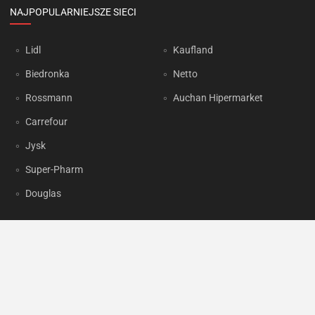
NAJPOPULARNIEJSZE SIECI
Lidl
Kaufland
Biedronka
Netto
Rossmann
Auchan Hipermarket
Carrefour
Jysk
Super-Pharm
Douglas
OKAZJUM.PL
Kontakt
Reklama
Prywatność
Korzystanie z portalu oznacza akceptację
Regulaminu
oraz
Polityki
prywatności
.
Ustawienia preferencji
.