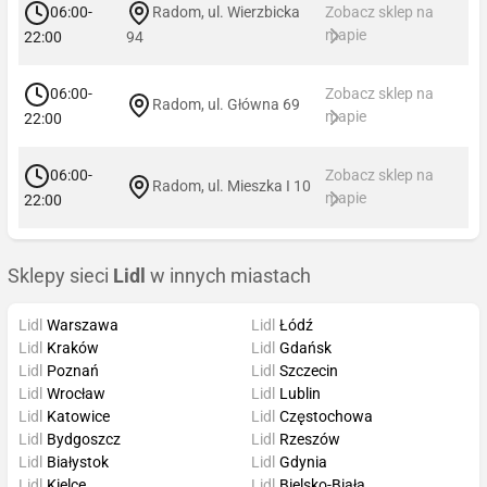
06:00-
Radom, ul. Wierzbicka
Zobacz sklep na
mapie
22:00
94
06:00-
Zobacz sklep na
Radom, ul. Główna 69
mapie
22:00
06:00-
Zobacz sklep na
Radom, ul. Mieszka I 10
mapie
22:00
Sklepy sieci
Lidl
w innych miastach
Lidl
Warszawa
Lidl
Łódź
Lidl
Kraków
Lidl
Gdańsk
Lidl
Poznań
Lidl
Szczecin
Lidl
Wrocław
Lidl
Lublin
Lidl
Katowice
Lidl
Częstochowa
Lidl
Bydgoszcz
Lidl
Rzeszów
Lidl
Białystok
Lidl
Gdynia
Lidl
Kielce
Lidl
Bielsko-Biała