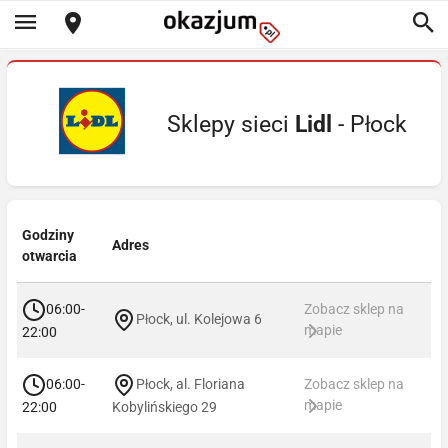
Sklepy sieci
Lidl
- Płock
Godziny
Adres
otwarcia
06:00-
Zobacz sklep na
Płock, ul. Kolejowa 6
mapie
22:00
06:00-
Płock, al. Floriana
Zobacz sklep na
mapie
22:00
Kobylińskiego 29