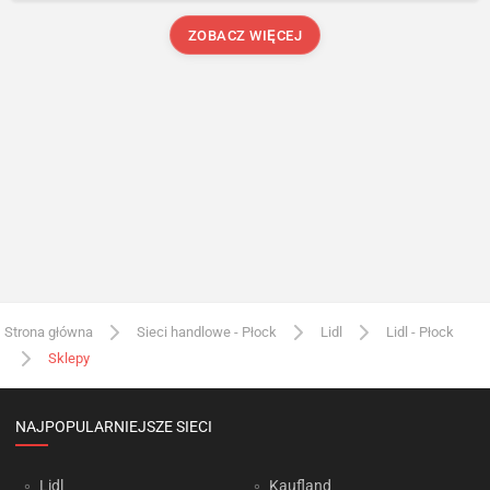
ZOBACZ WIĘCEJ
Strona główna
Sieci handlowe - Płock
Lidl
Lidl - Płock
Sklepy
NAJPOPULARNIEJSZE SIECI
Lidl
Kaufland