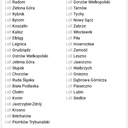
Lidl
Radom
Lidl
Gorzów Wielkopolski
Lidl
Zielona Góra
Lidl
Tarnów
Lidl
Rybnik
Lidl
Tychy
Lidl
Bytom
Lidl
Nowy Sącz
Lidl
Koszalin
Lidl
Zabrze
Lidl
Kalisz
Lidl
Włocławek
Lidl
Elbląg
Lidl
Piła
Lidl
Legnica
Lidl
Inowrocław
Lidl
Grudziądz
Lidl
Zamość
Lidl
Ostrów Wielkopolski
Lidl
Leszno
Lidl
Jelenia Góra
Lidl
Jaworzno
Lidl
Słupsk
Lidl
Wałbrzych
Lidl
Chorzów
Lidl
Gniezno
Lidl
Ruda Śląska
Lidl
Dąbrowa Górnicza
Lidl
Biała Podlaska
Lidl
Piaseczno
Lidl
Chełm
Lidl
Lubin
Lidl
Konin
Lidl
Siedlce
Lidl
Jastrzębie-Zdrój
Lidl
Krosno
Lidl
Bełchatów
Lidl
Piotrków Trybunalski