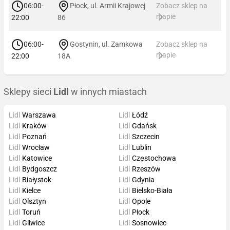
06:00-
Płock, ul. Armii Krajowej
Zobacz sklep na
mapie
22:00
86
06:00-
Gostynin, ul. Zamkowa
Zobacz sklep na
mapie
22:00
18A
Sklepy sieci
Lidl
w innych miastach
Lidl
Warszawa
Lidl
Łódź
Lidl
Kraków
Lidl
Gdańsk
Lidl
Poznań
Lidl
Szczecin
Lidl
Wrocław
Lidl
Lublin
Lidl
Katowice
Lidl
Częstochowa
Lidl
Bydgoszcz
Lidl
Rzeszów
Lidl
Białystok
Lidl
Gdynia
Lidl
Kielce
Lidl
Bielsko-Biała
Lidl
Olsztyn
Lidl
Opole
Lidl
Toruń
Lidl
Płock
Lidl
Gliwice
Lidl
Sosnowiec