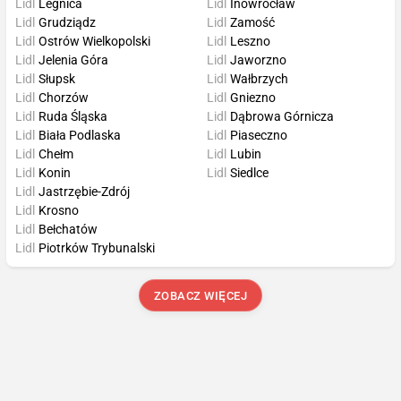
Lidl
Legnica
Lidl
Inowrocław
Lidl
Grudziądz
Lidl
Zamość
Lidl
Ostrów Wielkopolski
Lidl
Leszno
Lidl
Jelenia Góra
Lidl
Jaworzno
Lidl
Słupsk
Lidl
Wałbrzych
Lidl
Chorzów
Lidl
Gniezno
Lidl
Ruda Śląska
Lidl
Dąbrowa Górnicza
Lidl
Biała Podlaska
Lidl
Piaseczno
Lidl
Chełm
Lidl
Lubin
Lidl
Konin
Lidl
Siedlce
Lidl
Jastrzębie-Zdrój
Lidl
Krosno
Lidl
Bełchatów
Lidl
Piotrków Trybunalski
ZOBACZ WIĘCEJ