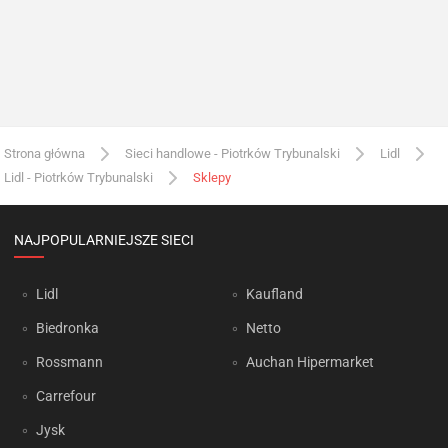
Strona główna
Sieci handlowe - Piotrków Trybunalski
Lidl
Lidl - Piotrków Trybunalski
Sklepy
NAJPOPULARNIEJSZE SIECI
Lidl
Kaufland
Biedronka
Netto
Rossmann
Auchan Hipermarket
Carrefour
Jysk