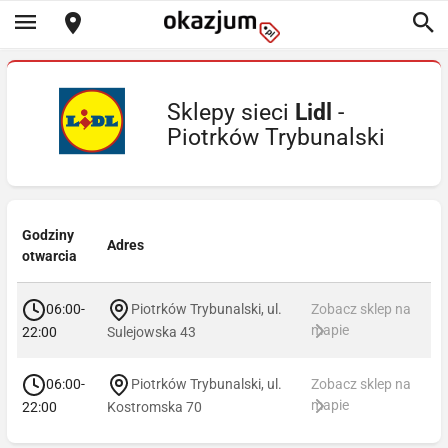
Sklepy sieci
Lidl
-
Piotrków Trybunalski
Godziny
Adres
otwarcia
06:00-
Piotrków Trybunalski, ul.
Zobacz sklep na
mapie
22:00
Sulejowska 43
06:00-
Piotrków Trybunalski, ul.
Zobacz sklep na
mapie
22:00
Kostromska 70