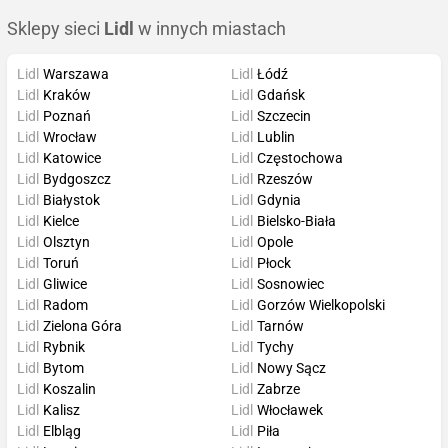
Sklepy sieci
Lidl
w innych miastach
Lidl
Warszawa
Lidl
Łódź
Lidl
Kraków
Lidl
Gdańsk
Lidl
Poznań
Lidl
Szczecin
Lidl
Wrocław
Lidl
Lublin
Lidl
Katowice
Lidl
Częstochowa
Lidl
Bydgoszcz
Lidl
Rzeszów
Lidl
Białystok
Lidl
Gdynia
Lidl
Kielce
Lidl
Bielsko-Biała
Lidl
Olsztyn
Lidl
Opole
Lidl
Toruń
Lidl
Płock
Lidl
Gliwice
Lidl
Sosnowiec
Lidl
Radom
Lidl
Gorzów Wielkopolski
Lidl
Zielona Góra
Lidl
Tarnów
Lidl
Rybnik
Lidl
Tychy
Lidl
Bytom
Lidl
Nowy Sącz
Lidl
Koszalin
Lidl
Zabrze
Lidl
Kalisz
Lidl
Włocławek
Lidl
Elbląg
Lidl
Piła