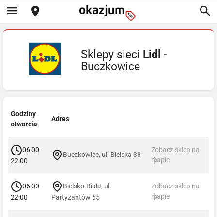
Sklepy sieci
Lidl
-
Buczkowice
Godziny
Adres
otwarcia
06:00-
Zobacz sklep na
Buczkowice, ul. Bielska 38
mapie
22:00
06:00-
Bielsko-Biała, ul.
Zobacz sklep na
mapie
22:00
Partyzantów 65