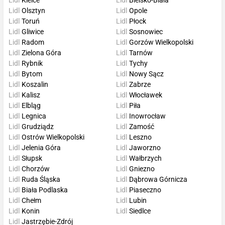
Lidl
Olsztyn
Lidl
Opole
Lidl
Toruń
Lidl
Płock
Lidl
Gliwice
Lidl
Sosnowiec
Lidl
Radom
Lidl
Gorzów Wielkopolski
Lidl
Zielona Góra
Lidl
Tarnów
Lidl
Rybnik
Lidl
Tychy
Lidl
Bytom
Lidl
Nowy Sącz
Lidl
Koszalin
Lidl
Zabrze
Lidl
Kalisz
Lidl
Włocławek
Lidl
Elbląg
Lidl
Piła
Lidl
Legnica
Lidl
Inowrocław
Lidl
Grudziądz
Lidl
Zamość
Lidl
Ostrów Wielkopolski
Lidl
Leszno
Lidl
Jelenia Góra
Lidl
Jaworzno
Lidl
Słupsk
Lidl
Wałbrzych
Lidl
Chorzów
Lidl
Gniezno
Lidl
Ruda Śląska
Lidl
Dąbrowa Górnicza
Lidl
Biała Podlaska
Lidl
Piaseczno
Lidl
Chełm
Lidl
Lubin
Lidl
Konin
Lidl
Siedlce
Lidl
Jastrzębie-Zdrój