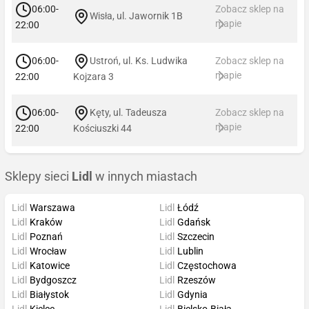
06:00-
Zobacz sklep na
Wisła, ul. Jawornik 1B
mapie
22:00
06:00-
Ustroń, ul. Ks. Ludwika
Zobacz sklep na
mapie
22:00
Kojzara 3
06:00-
Kęty, ul. Tadeusza
Zobacz sklep na
mapie
22:00
Kościuszki 44
Sklepy sieci
Lidl
w innych miastach
Lidl
Warszawa
Lidl
Łódź
Lidl
Kraków
Lidl
Gdańsk
Lidl
Poznań
Lidl
Szczecin
Lidl
Wrocław
Lidl
Lublin
Lidl
Katowice
Lidl
Częstochowa
Lidl
Bydgoszcz
Lidl
Rzeszów
Lidl
Białystok
Lidl
Gdynia
Lidl
Kielce
Lidl
Bielsko-Biała