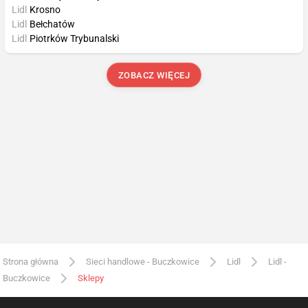
Lidl
Krosno
Lidl
Bełchatów
Lidl
Piotrków Trybunalski
ZOBACZ WIĘCEJ
Strona główna
Sieci handlowe - Buczkowice
Lidl
Lidl -
Buczkowice
Sklepy