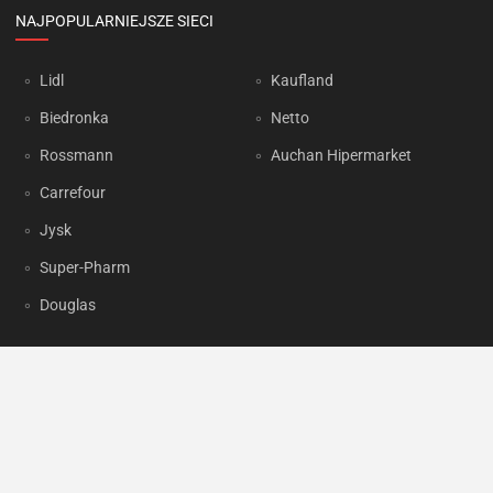
NAJPOPULARNIEJSZE SIECI
Lidl
Kaufland
Biedronka
Netto
Rossmann
Auchan Hipermarket
Carrefour
Jysk
Super-Pharm
Douglas
OKAZJUM.PL
Kontakt
Reklama
Prywatność
Korzystanie z portalu oznacza akceptację
Regulaminu
oraz
Polityki