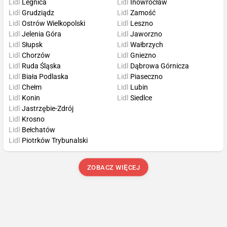
Lidl
Legnica
Lidl
Inowrocław
Lidl
Grudziądz
Lidl
Zamość
Lidl
Ostrów Wielkopolski
Lidl
Leszno
Lidl
Jelenia Góra
Lidl
Jaworzno
Lidl
Słupsk
Lidl
Wałbrzych
Lidl
Chorzów
Lidl
Gniezno
Lidl
Ruda Śląska
Lidl
Dąbrowa Górnicza
Lidl
Biała Podlaska
Lidl
Piaseczno
Lidl
Chełm
Lidl
Lubin
Lidl
Konin
Lidl
Siedlce
Lidl
Jastrzębie-Zdrój
Lidl
Krosno
Lidl
Bełchatów
Lidl
Piotrków Trybunalski
ZOBACZ WIĘCEJ