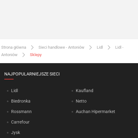
Strona główna
Sieci handlowe - Antoniów
Lidl
Lidl -
Antoniów
Sklepy
NAJPOPULARNIEJSZE SIECI
Lidl
Kaufland
Biedronka
Netto
Rossmann
Auchan Hipermarket
Carrefour
Jysk