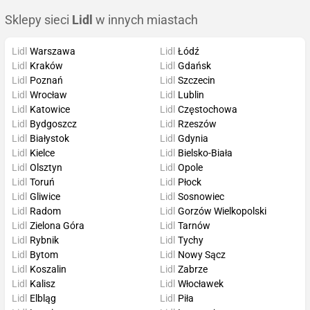
Sklepy sieci
Lidl
w innych miastach
Lidl
Warszawa
Lidl
Łódź
Lidl
Kraków
Lidl
Gdańsk
Lidl
Poznań
Lidl
Szczecin
Lidl
Wrocław
Lidl
Lublin
Lidl
Katowice
Lidl
Częstochowa
Lidl
Bydgoszcz
Lidl
Rzeszów
Lidl
Białystok
Lidl
Gdynia
Lidl
Kielce
Lidl
Bielsko-Biała
Lidl
Olsztyn
Lidl
Opole
Lidl
Toruń
Lidl
Płock
Lidl
Gliwice
Lidl
Sosnowiec
Lidl
Radom
Lidl
Gorzów Wielkopolski
Lidl
Zielona Góra
Lidl
Tarnów
Lidl
Rybnik
Lidl
Tychy
Lidl
Bytom
Lidl
Nowy Sącz
Lidl
Koszalin
Lidl
Zabrze
Lidl
Kalisz
Lidl
Włocławek
Lidl
Elbląg
Lidl
Piła