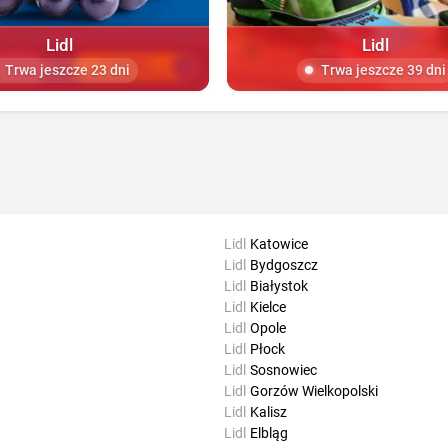
Lidl
Lidl
Trwa jeszcze 23 dni
Trwa jeszcze 39 dni
Lidl
Katowice
Lidl
Bydgoszcz
Lidl
Białystok
Lidl
Kielce
Lidl
Opole
Lidl
Płock
Lidl
Sosnowiec
Lidl
Gorzów Wielkopolski
Lidl
Kalisz
Lidl
Elbląg