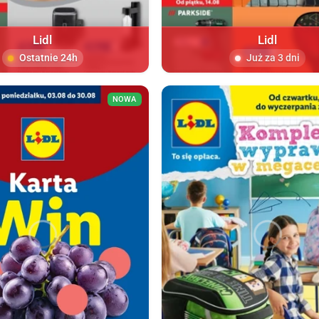
Lidl
Lidl
Ostatnie 24h
Już za 3 dni
NOWA