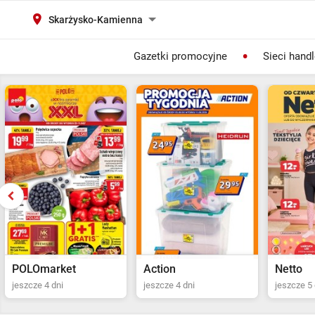
Skarżysko-Kamienna
Gazetki promocyjne
Sieci hand
Action
Netto
POLOma
jeszcze 4 dni
jeszcze 5 dni
ostatni dz