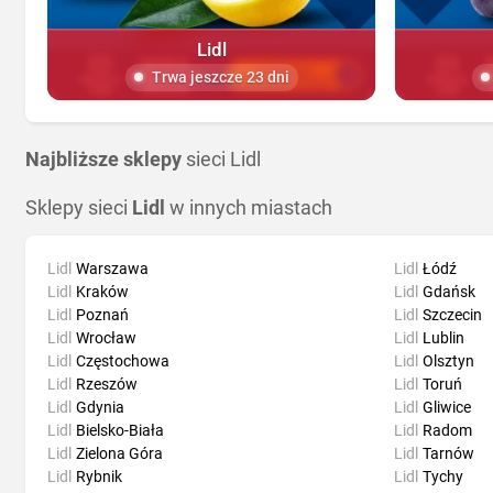
Lidl
Trwa jeszcze 23 dni
Najbliższe sklepy
sieci Lidl
Sklepy sieci
Lidl
w innych miastach
Lidl
Warszawa
Lidl
Łódź
Lidl
Kraków
Lidl
Gdańsk
Lidl
Poznań
Lidl
Szczecin
Lidl
Wrocław
Lidl
Lublin
Lidl
Częstochowa
Lidl
Olsztyn
Lidl
Rzeszów
Lidl
Toruń
Lidl
Gdynia
Lidl
Gliwice
Lidl
Bielsko-Biała
Lidl
Radom
Lidl
Zielona Góra
Lidl
Tarnów
Lidl
Rybnik
Lidl
Tychy