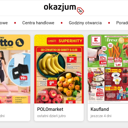
lowe
Centra handlowe
Godziny otwarcia
Porad
rket
Kaufland
Biedronka
ień jutro
jeszcze 4 dni
ostatni dzień jutro