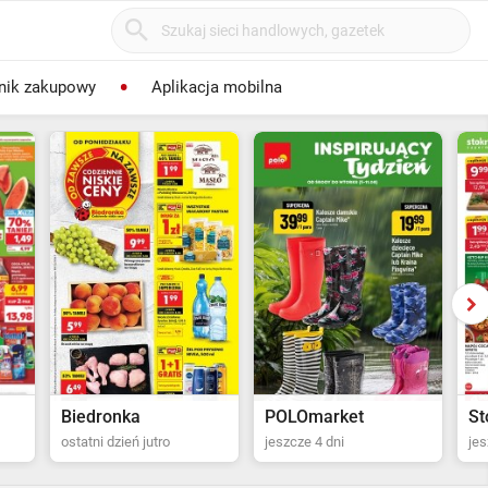
nik zakupowy
Aplikacja mobilna
POLOmarket
Stokrotka Supermarket
Du
jeszcze 4 dni
jeszcze 5 dni
jes