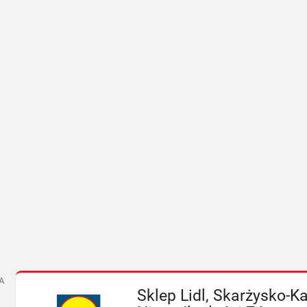
A
Sklep Lidl, Skarżysko-K