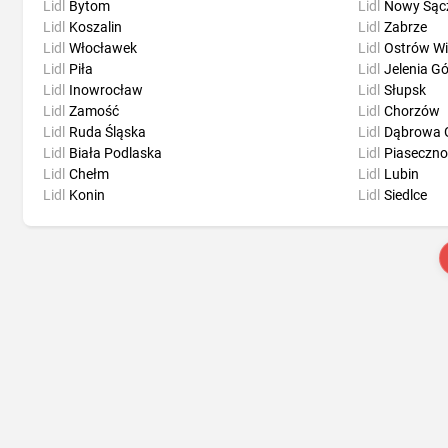
Lidl
Bytom
Lidl
Nowy Sąc
Lidl
Koszalin
Lidl
Zabrze
Lidl
Włocławek
Lidl
Ostrów Wi
Lidl
Piła
Lidl
Jelenia G
Lidl
Inowrocław
Lidl
Słupsk
Lidl
Zamość
Lidl
Chorzów
Lidl
Ruda Śląska
Lidl
Dąbrowa 
Lidl
Biała Podlaska
Lidl
Piaseczno
Lidl
Chełm
Lidl
Lubin
Lidl
Konin
Lidl
Siedlce