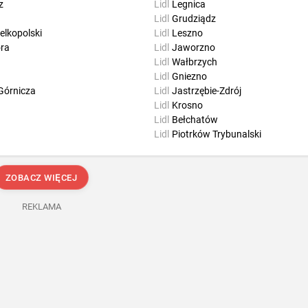
z
Lidl
Legnica
Lidl
Grudziądz
elkopolski
Lidl
Leszno
óra
Lidl
Jaworzno
Lidl
Wałbrzych
Lidl
Gniezno
Górnicza
Lidl
Jastrzębie-Zdrój
Lidl
Krosno
Lidl
Bełchatów
Lidl
Piotrków Trybunalski
ZOBACZ WIĘCEJ
REKLAMA