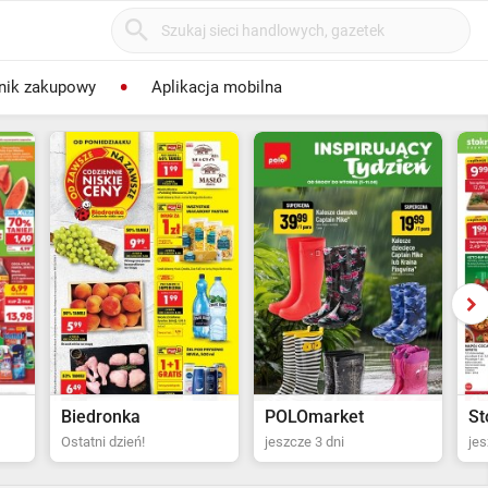
nik zakupowy
Aplikacja mobilna
POLOmarket
Stokrotka Supermarket
Bi
jeszcze 3 dni
jeszcze 4 dni
za 