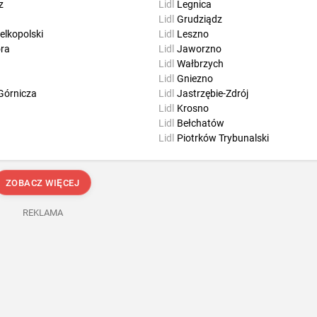
z
Lidl
Legnica
Lidl
Grudziądz
elkopolski
Lidl
Leszno
óra
Lidl
Jaworzno
Lidl
Wałbrzych
Lidl
Gniezno
Górnicza
Lidl
Jastrzębie-Zdrój
Lidl
Krosno
Lidl
Bełchatów
Lidl
Piotrków Trybunalski
ZOBACZ WIĘCEJ
REKLAMA