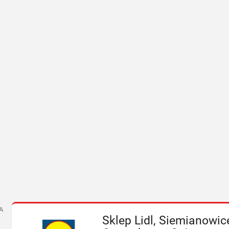
A
Sklep Lidl, Siemianowice 