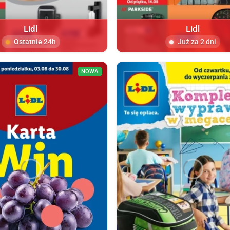
Lidl
Lidl
Ostatnie 24h
Już za 2 dni
NOWA