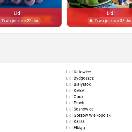
Lidl
Lidl
Trwa jeszcze 22 dni
Trwa jeszcze 38 dni
Lidl
Katowice
Lidl
Bydgoszcz
Lidl
Białystok
Lidl
Kielce
Lidl
Opole
Lidl
Płock
Lidl
Sosnowiec
Lidl
Gorzów Wielkopolski
Lidl
Kalisz
Lidl
Elbląg