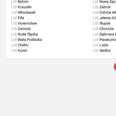
Lidl
Bytom
Lidl
Nowy Sąc
Lidl
Koszalin
Lidl
Zabrze
Lidl
Włocławek
Lidl
Ostrów Wi
Lidl
Piła
Lidl
Jelenia G
Lidl
Inowrocław
Lidl
Słupsk
Lidl
Zamość
Lidl
Chorzów
Lidl
Ruda Śląska
Lidl
Dąbrowa 
Lidl
Biała Podlaska
Lidl
Piaseczno
Lidl
Chełm
Lidl
Lubin
Lidl
Konin
Lidl
Siedlce