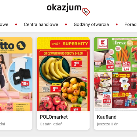
lowe
Centra handlowe
Godziny otwarcia
Porad
rket
Kaufland
Biedronka
ień!
jeszcze 3 dni
Ostatni dzień!