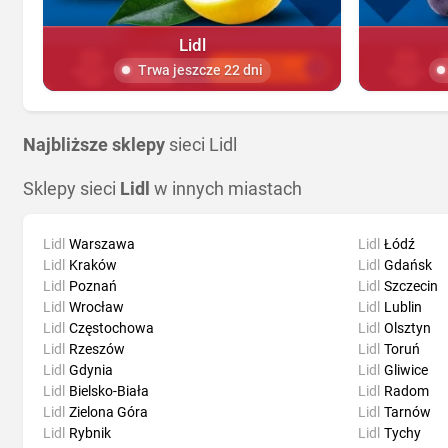
Lidl
Trwa jeszcze 22 dni
Najbliższe sklepy
sieci Lidl
Sklepy sieci
Lidl
w innych miastach
Lidl
Warszawa
Lidl
Łódź
Lidl
Kraków
Lidl
Gdańsk
Lidl
Poznań
Lidl
Szczecin
Lidl
Wrocław
Lidl
Lublin
Lidl
Częstochowa
Lidl
Olsztyn
Lidl
Rzeszów
Lidl
Toruń
Lidl
Gdynia
Lidl
Gliwice
Lidl
Bielsko-Biała
Lidl
Radom
Lidl
Zielona Góra
Lidl
Tarnów
Lidl
Rybnik
Lidl
Tychy