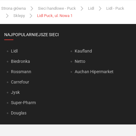
Strona główna
Sieci handlowe - Puck
Lidl
Lidl - Puck
Sklepy
Lidl Puck, ul. Nowa 1
NAJPOPULARNIEJSZE SIECI
Lidl
Kaufland
Biedronka
Netto
Rossmann
Auchan Hipermarket
Carrefour
Jysk
Super-Pharm
Douglas
OKAZJUM.PL