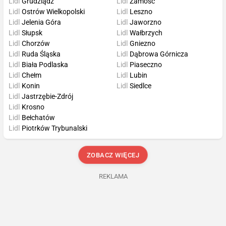
Lidl
Grudziądz
Lidl
Zamość
Lidl
Ostrów Wielkopolski
Lidl
Leszno
Lidl
Jelenia Góra
Lidl
Jaworzno
Lidl
Słupsk
Lidl
Wałbrzych
Lidl
Chorzów
Lidl
Gniezno
Lidl
Ruda Śląska
Lidl
Dąbrowa Górnicza
Lidl
Biała Podlaska
Lidl
Piaseczno
Lidl
Chełm
Lidl
Lubin
Lidl
Konin
Lidl
Siedlce
Lidl
Jastrzębie-Zdrój
Lidl
Krosno
Lidl
Bełchatów
Lidl
Piotrków Trybunalski
ZOBACZ WIĘCEJ
REKLAMA