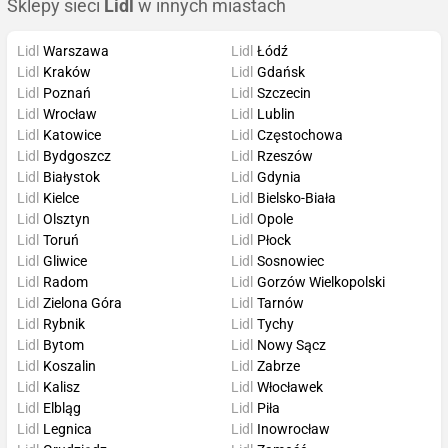
Sklepy sieci
Lidl
w innych miastach
Lidl
Warszawa
Lidl
Łódź
Lidl
Kraków
Lidl
Gdańsk
Lidl
Poznań
Lidl
Szczecin
Lidl
Wrocław
Lidl
Lublin
Lidl
Katowice
Lidl
Częstochowa
Lidl
Bydgoszcz
Lidl
Rzeszów
Lidl
Białystok
Lidl
Gdynia
Lidl
Kielce
Lidl
Bielsko-Biała
Lidl
Olsztyn
Lidl
Opole
Lidl
Toruń
Lidl
Płock
Lidl
Gliwice
Lidl
Sosnowiec
Lidl
Radom
Lidl
Gorzów Wielkopolski
Lidl
Zielona Góra
Lidl
Tarnów
Lidl
Rybnik
Lidl
Tychy
Lidl
Bytom
Lidl
Nowy Sącz
Lidl
Koszalin
Lidl
Zabrze
Lidl
Kalisz
Lidl
Włocławek
Lidl
Elbląg
Lidl
Piła
Lidl
Legnica
Lidl
Inowrocław