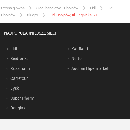
Strona główna
Sieci handlowe - Chojnów
Lidl
Lidl -
Chojnów
Sklepy
Lidl Chojnów, ul. Legnicka 50
NAJPOPULARNIEJSZE SIECI
Lidl
Kaufland
Biedronka
Netto
Rossmann
Auchan Hipermarket
Carrefour
Jysk
Super-Pharm
Douglas
OKAZJUM.PL