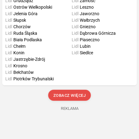
Lidl
Grudziądz
Lidl
Zamość
Lidl
Ostrów Wielkopolski
Lidl
Leszno
Lidl
Jelenia Góra
Lidl
Jaworzno
Lidl
Słupsk
Lidl
Wałbrzych
Lidl
Chorzów
Lidl
Gniezno
Lidl
Ruda Śląska
Lidl
Dąbrowa Górnicza
Lidl
Biała Podlaska
Lidl
Piaseczno
Lidl
Chełm
Lidl
Lubin
Lidl
Konin
Lidl
Siedlce
Lidl
Jastrzębie-Zdrój
Lidl
Krosno
Lidl
Bełchatów
Lidl
Piotrków Trybunalski
ZOBACZ WIĘCEJ
REKLAMA