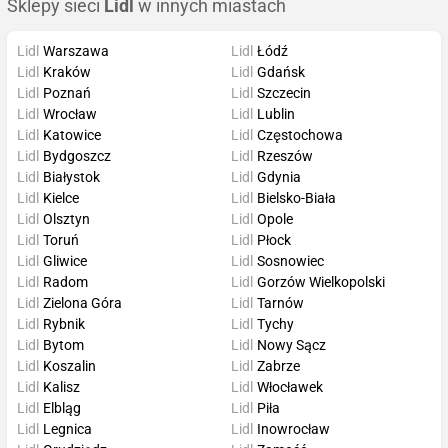
Sklepy sieci
Lidl
w innych miastach
Lidl
Warszawa
Lidl
Łódź
Lidl
Kraków
Lidl
Gdańsk
Lidl
Poznań
Lidl
Szczecin
Lidl
Wrocław
Lidl
Lublin
Lidl
Katowice
Lidl
Częstochowa
Lidl
Bydgoszcz
Lidl
Rzeszów
Lidl
Białystok
Lidl
Gdynia
Lidl
Kielce
Lidl
Bielsko-Biała
Lidl
Olsztyn
Lidl
Opole
Lidl
Toruń
Lidl
Płock
Lidl
Gliwice
Lidl
Sosnowiec
Lidl
Radom
Lidl
Gorzów Wielkopolski
Lidl
Zielona Góra
Lidl
Tarnów
Lidl
Rybnik
Lidl
Tychy
Lidl
Bytom
Lidl
Nowy Sącz
Lidl
Koszalin
Lidl
Zabrze
Lidl
Kalisz
Lidl
Włocławek
Lidl
Elbląg
Lidl
Piła
Lidl
Legnica
Lidl
Inowrocław