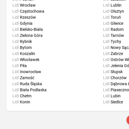
Lidl
Wrocław
Lidl
Lublin
Lidl
Częstochowa
Lidl
Olsztyn
Lidl
Rzeszów
Lidl
Toruń
Lidl
Gdynia
Lidl
Gliwice
Lidl
Bielsko-Biała
Lidl
Radom
Lidl
Zielona Góra
Lidl
Tarnów
Lidl
Rybnik
Lidl
Tychy
Lidl
Bytom
Lidl
Nowy Sąc
Lidl
Koszalin
Lidl
Zabrze
Lidl
Włocławek
Lidl
Ostrów Wi
Lidl
Piła
Lidl
Jelenia G
Lidl
Inowrocław
Lidl
Słupsk
Lidl
Zamość
Lidl
Chorzów
Lidl
Ruda Śląska
Lidl
Dąbrowa 
Lidl
Biała Podlaska
Lidl
Piaseczno
Lidl
Chełm
Lidl
Lubin
Lidl
Konin
Lidl
Siedlce