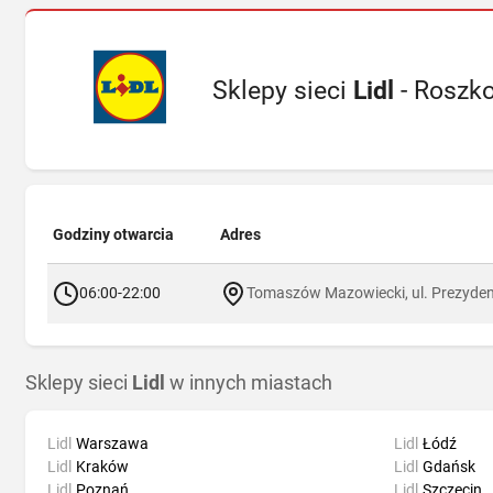
Sklepy sieci
Lidl
- Roszk
Godziny otwarcia
Adres
06:00-22:00
Tomaszów Mazowiecki, ul. Prezyden
Sklepy sieci
Lidl
w innych miastach
Lidl
Warszawa
Lidl
Łódź
Lidl
Kraków
Lidl
Gdańsk
Lidl
Poznań
Lidl
Szczecin