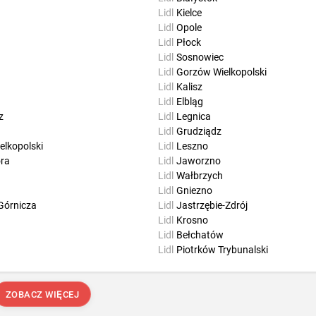
Lidl
Kielce
Lidl
Opole
Lidl
Płock
Lidl
Sosnowiec
Lidl
Gorzów Wielkopolski
Lidl
Kalisz
Lidl
Elbląg
z
Lidl
Legnica
Lidl
Grudziądz
elkopolski
Lidl
Leszno
óra
Lidl
Jaworzno
Lidl
Wałbrzych
Lidl
Gniezno
Górnicza
Lidl
Jastrzębie-Zdrój
Lidl
Krosno
Lidl
Bełchatów
Lidl
Piotrków Trybunalski
ZOBACZ WIĘCEJ