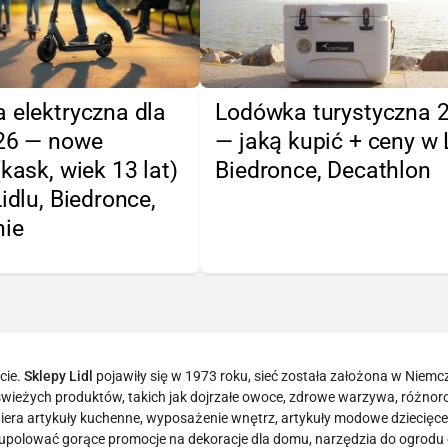
 elektryczna dla
Lodówka turystyczna 
026 — nowe
— jaką kupić + ceny w L
(kask, wiek 13 lat)
Biedronce, Decathlon
Lidlu, Biedronce,
nie
cie.
Sklepy Lidl
pojawiły się w 1973 roku, sieć została założona w Niemc
tą świeżych produktów, takich jak dojrzałe owoce, zdrowe warzywa, różno
era artykuły kuchenne, wyposażenie wnętrz, artykuły modowe dziecięce 
 upolować gorące promocje na dekoracje dla domu, narzędzia do ogrodu