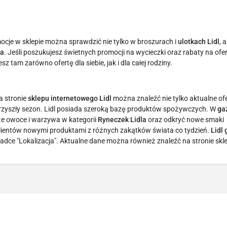
mocje w sklepie można sprawdzić nie tylko w broszurach i
ulotkach Lidl
, 
la
. Jeśli poszukujesz świetnych promocji na wycieczki oraz rabaty na ofe
esz tam zarówno ofertę dla siebie, jak i dla całej rodziny.
a stronie
sklepu internetowego Lidl
można znaleźć nie tylko aktualne ofe
 przyszły sezon. Lidl posiada szeroką bazę produktów spożywczych. W
ga
e owoce i warzywa w kategorii
Ryneczek Lidla
oraz odkryć nowe smaki
klientów nowymi produktami z różnych zakątków świata co tydzień.
Lidl
dce "Lokalizacja". Aktualne dane można również znaleźć na stronie skl