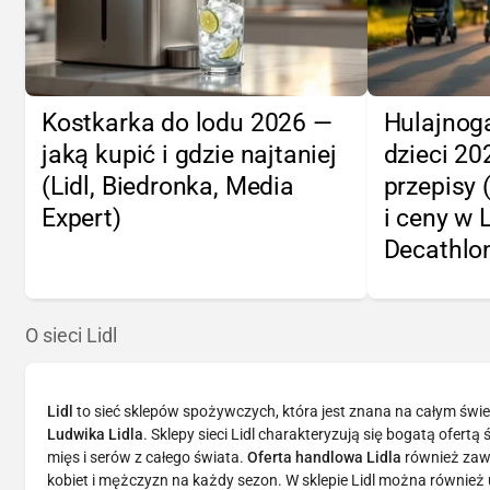
Kostkarka do lodu 2026 —
Hulajnoga
jaką kupić i gdzie najtaniej
dzieci 2
(Lidl, Biedronka, Media
przepisy 
Expert)
i ceny w 
Decathlo
O sieci Lidl
Lidl
to sieć sklepów spożywczych, która jest znana na całym świe
Ludwika Lidla
. Sklepy sieci Lidl charakteryzują się bogatą ofer
mięs i serów z całego świata.
Oferta handlowa Lidla
również zawi
kobiet i mężczyzn na każdy sezon. W sklepie Lidl można również