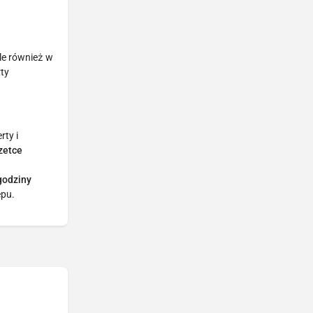
ale również w
rty
rty i
zetce
 godziny
epu.