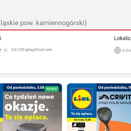
śląskie pow. kamiennogórski)
i
Lokaliz
3.3 (193 głosy)
Oceń sieć
Zoba
NOWA