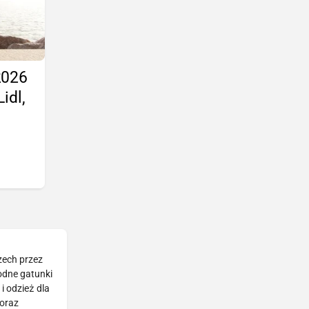
2026
idl,
zech przez
rodne gatunki
i odzież dla
 oraz