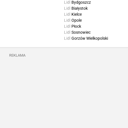
Lidl
Bydgoszcz
Lidl
Białystok
Lidl
Kielce
Lidl
Opole
Lidl
Płock
Lidl
Sosnowiec
Lidl
Gorzów Wielkopolski
REKLAMA