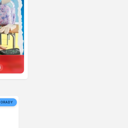
i
PORADY