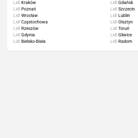
Lidl
Kraków
Lidl
Gdańsk
Lidl
Poznań
Lidl
Szczecin
Lidl
Wrocław
Lidl
Lublin
Lidl
Częstochowa
Lidl
Olsztyn
Lidl
Rzeszów
Lidl
Toruń
Lidl
Gdynia
Lidl
Gliwice
Lidl
Bielsko-Biała
Lidl
Radom