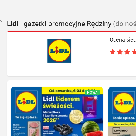
A
Lidl
- gazetki promocyjne Rędziny
(dolno
Ocena siec
NOWA