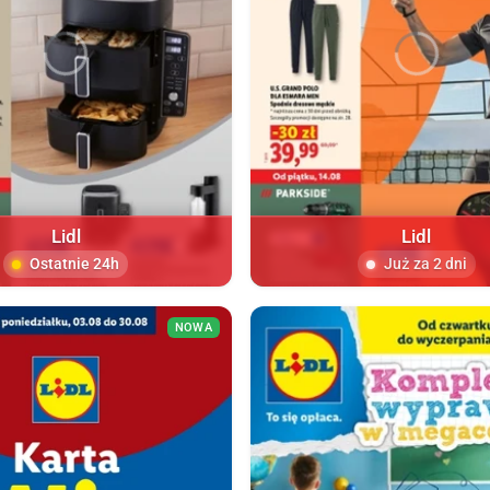
Lidl
Lidl
Ostatnie 24h
Już za 2 dni
NOWA