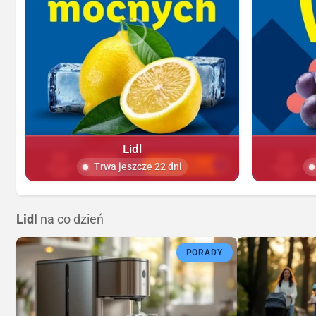
Lidl
Trwa jeszcze 22 dni
Lidl
na co dzień
PORADY