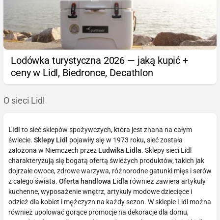
Lodówka turystyczna 2026 — jaką kupić +
ceny w Lidl, Biedronce, Decathlon
O sieci Lidl
Lidl
to sieć sklepów spożywczych, która jest znana na całym
świecie.
Sklepy Lidl
pojawiły się w 1973 roku, sieć została
założona w Niemczech przez
Ludwika Lidla
. Sklepy sieci Lidl
charakteryzują się bogatą ofertą świeżych produktów, takich jak
dojrzałe owoce, zdrowe warzywa, różnorodne gatunki mięs i serów
z całego świata.
Oferta handlowa Lidla
również zawiera artykuły
kuchenne, wyposażenie wnętrz, artykuły modowe dziecięce i
odzież dla kobiet i mężczyzn na każdy sezon. W sklepie Lidl można
również upolować gorące promocje na dekoracje dla domu,