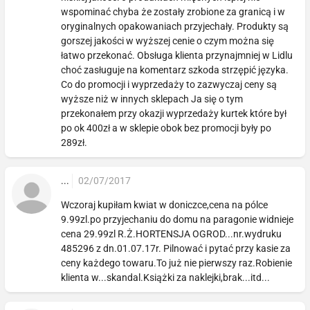
wspominać chyba że zostały zrobione za granicą i w
oryginalnych opakowaniach przyjechały. Produkty są
gorszej jakości w wyższej cenie o czym można się
łatwo przekonać. Obsługa klienta przynajmniej w Lidlu
choć zasługuje na komentarz szkoda strzępić języka.
Co do promocji i wyprzedaży to zazwyczaj ceny są
wyższe niż w innych sklepach Ja się o tym
przekonałem przy okazji wyprzedaży kurtek które był
po ok 400zł a w sklepie obok bez promocji były po
289zł.
...
02/07/2017
Wczoraj kupiłam kwiat w doniczce,cena na pólce
9.99zl.po przyjechaniu do domu na paragonie widnieje
cena 29.99zl R.Ż.HORTENSJA OGROD...nr.wydruku
485296 z dn.01.07.17r. Pilnować i pytać przy kasie za
ceny każdego towaru.To już nie pierwszy raz.Robienie
klienta w...skandal.Książki za naklejki,brak...itd...