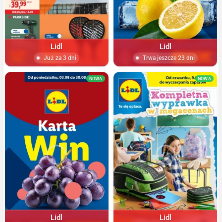
Lidl
Lidl
Już za 3 dni
Trwa jeszcze 23 dni
NOWA
NOWA
Lidl
Lidl