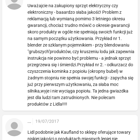
Uważajcie na zakupiony sprzęt elektryczny czy
elektroniczny - baaardzo słaba jakość! Problem z
reklamacją lub wymianą pomimo 3 letniego okresu
gwarancji, chociaż trudno mówić o okresie gwarancji
skoro produkty w ogóle nie spełniają swoich funkcji już
na samym początku użytkowania. Przykład nr 1.
blender ze szklanym pojemnikiem - przy blendowaniu
"grubszych''produktów, czy kruszeniu lodu jak zapewnia
instrukcja nie powinno być problemu - a jednak sprzęt
przegrzewa się i śmierdzi.Przykład nr 2. - odkurzacz do
czyszczenia kominka z popiołu (okropny bubel) w
żadnym stopniu nie spełnia swojej funkcji - zapycha się
już przy pierwszym użytkowaniu, za słaba moc
silnika,wyje i nie wyciąga popiołu. Ta jedna gwiazdka
jest dla ludzi tam zatrudnionych. Nie polecam
produktów z Lidla!!!!
...
19/07/2017
Lidl podobnie jak Kaufland to sklepy oferujące towary
niskiej jakości o produktach mięsnych lepiej nie