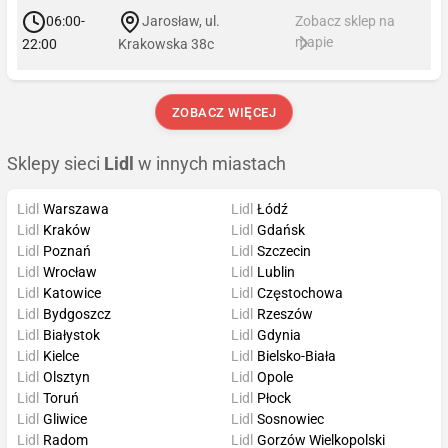
06:00-
Jarosław, ul.
Zobacz sklep na
mapie
22:00
Krakowska 38c
ZOBACZ WIĘCEJ
Sklepy sieci
Lidl
w innych miastach
Lidl
Warszawa
Lidl
Łódź
Lidl
Kraków
Lidl
Gdańsk
Lidl
Poznań
Lidl
Szczecin
Lidl
Wrocław
Lidl
Lublin
Lidl
Katowice
Lidl
Częstochowa
Lidl
Bydgoszcz
Lidl
Rzeszów
Lidl
Białystok
Lidl
Gdynia
Lidl
Kielce
Lidl
Bielsko-Biała
Lidl
Olsztyn
Lidl
Opole
Lidl
Toruń
Lidl
Płock
Lidl
Gliwice
Lidl
Sosnowiec
Lidl
Radom
Lidl
Gorzów Wielkopolski