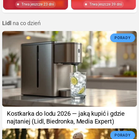
Trwa jeszcze 23 dni
Trwa jeszcze 39 dni
Lidl
na co dzień
PORADY
Kostkarka do lodu 2026 — jaką kupić i gdzie
najtaniej (Lidl, Biedronka, Media Expert)
PORADY