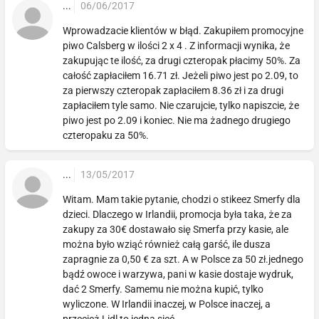
...
06/06/2017
Wprowadzacie klientów w błąd. Zakupiłem promocyjne
piwo Calsberg w ilości 2 x 4 . Z informacji wynika, że
zakupując te ilość, za drugi czteropak płacimy 50%. Za
całość zapłaciłem 16.71 zł. Jeżeli piwo jest po 2.09, to
za pierwszy czteropak zapłaciłem 8.36 zł i za drugi
zapłaciłem tyle samo. Nie czarujcie, tylko napiszcie, że
piwo jest po 2.09 i koniec. Nie ma żadnego drugiego
czteropaku za 50%.
...
13/05/2017
Witam. Mam takie pytanie, chodzi o stikeez Smerfy dla
dzieci. Dlaczego w Irlandii, promocja była taka, że za
zakupy za 30€ dostawało się Smerfa przy kasie, ale
można było wziąć również całą garść, ile dusza
zapragnie za 0,50 € za szt. A w Polsce za 50 zł.jednego
bądź owoce i warzywa, pani w kasie dostaje wydruk,
dać 2 Smerfy. Samemu nie można kupić, tylko
wyliczone. W Irlandii inaczej, w Polsce inaczej, a