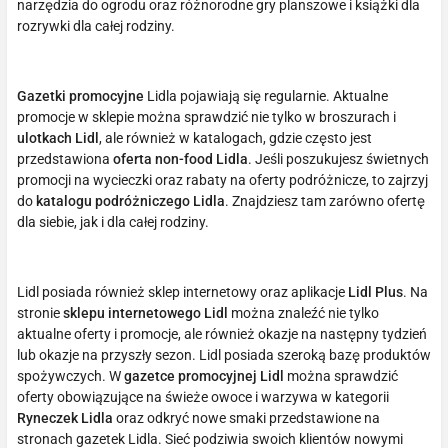
narzędzia do ogrodu oraz różnorodne gry planszowe i książki dla
rozrywki dla całej rodziny.
Gazetki promocyjne
Lidla pojawiają się regularnie. Aktualne
promocje w sklepie można sprawdzić nie tylko w broszurach i
ulotkach Lidl
, ale również w katalogach, gdzie często jest
przedstawiona
oferta non-food Lidla
. Jeśli poszukujesz świetnych
promocji na wycieczki oraz rabaty na oferty podróżnicze, to zajrzyj
do
katalogu podróżniczego Lidla
. Znajdziesz tam zarówno ofertę
dla siebie, jak i dla całej rodziny.
Lidl posiada również sklep internetowy oraz aplikacje
Lidl Plus
. Na
stronie
sklepu internetowego Lidl
można znaleźć nie tylko
aktualne oferty i promocje, ale również okazje na następny tydzień
lub okazje na przyszły sezon. Lidl posiada szeroką bazę produktów
spożywczych. W
gazetce promocyjnej Lidl
można sprawdzić
oferty obowiązujące na świeże owoce i warzywa w kategorii
Ryneczek Lidla
oraz odkryć nowe smaki przedstawione na
stronach gazetek Lidla. Sieć podziwia swoich klientów nowymi