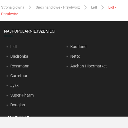
Strona główna
Sieci handlowe - Przydwórz
Lidl
Lidl -
Przydwórz
NAJPOPULARNIEJSZE SIECI
Lidl
Kaufland
Biedronka
Netto
Rossmann
Auchan Hipermarket
Carrefour
Jysk
Super-Pharm
Douglas
OKAZJUM.PL