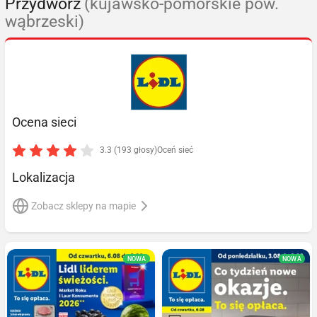
Przydwórz
(kujawsko-pomorskie pow.
wąbrzeski)
Ocena sieci
3.3 (193 głosy)
Oceń sieć
Lokalizacja
Zobacz sklepy na mapie
NOWA
NOWA