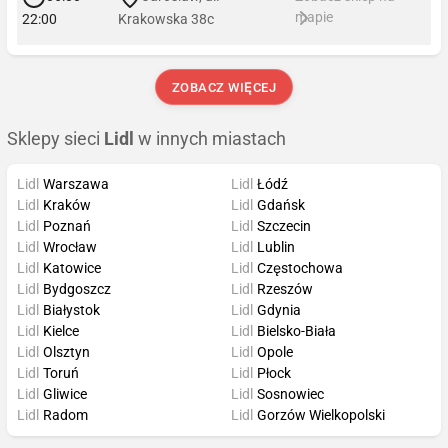
mapie
22:00
Krakowska 38c
ZOBACZ WIĘCEJ
Sklepy sieci
Lidl
w innych miastach
Lidl
Warszawa
Lidl
Łódź
Lidl
Kraków
Lidl
Gdańsk
Lidl
Poznań
Lidl
Szczecin
Lidl
Wrocław
Lidl
Lublin
Lidl
Katowice
Lidl
Częstochowa
Lidl
Bydgoszcz
Lidl
Rzeszów
Lidl
Białystok
Lidl
Gdynia
Lidl
Kielce
Lidl
Bielsko-Biała
Lidl
Olsztyn
Lidl
Opole
Lidl
Toruń
Lidl
Płock
Lidl
Gliwice
Lidl
Sosnowiec
Lidl
Radom
Lidl
Gorzów Wielkopolski