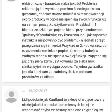
elektroniczny - baaardzo słaba jakość! Problem z
reklamacją lub wymianą pomimo 3 letniego okresu
gwarancji, chociaż trudno mówić o okresie gwarancji
skoro produkty w ogóle nie spełniają swoich funkcji już
na samym początku użytkowania. Przykład nr 1.
blender ze szklanym pojemnikiem - przy blendowaniu
"grubszych''produktów, czy kruszeniu lodu jak zapewnia
instrukcja nie powinno być problemu - a jednak sprzęt
przegrzewa się i śmierdzi.Przykład nr 2. - odkurzacz do
czyszczenia kominka z popiołu (okropny bubel) w
żadnym stopniu nie spełnia swojej funkcji - zapycha się
już przy pierwszym użytkowaniu, za słaba moc
silnika,wyje i nie wyciąga popiołu. Ta jedna gwiazdka
jest dla ludzi tam zatrudnionych. Nie polecam
produktów z Lidla!!!!
...
19/07/2017
Lidl podobnie jak Kaufland to sklepy oferujące towary
niskiej jakości o produktach mięsnych lepiej nie
wspominać chyba że zostały zrobione za granicą i w