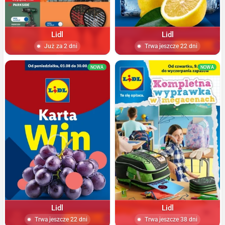
Lidl
Lidl
Już za 2 dni
Trwa jeszcze 22 dni
NOWA
NOWA
Lidl
Lidl
Trwa jeszcze 22 dni
Trwa jeszcze 38 dni