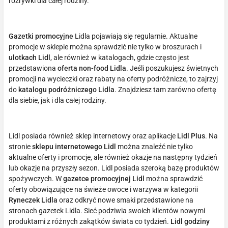
rozrywki dla całej rodziny.
Gazetki promocyjne
Lidla pojawiają się regularnie. Aktualne
promocje w sklepie można sprawdzić nie tylko w broszurach i
ulotkach Lidl
, ale również w katalogach, gdzie często jest
przedstawiona
oferta non-food Lidla
. Jeśli poszukujesz świetnych
promocji na wycieczki oraz rabaty na oferty podróżnicze, to zajrzyj
do
katalogu podróżniczego Lidla
. Znajdziesz tam zarówno ofertę
dla siebie, jak i dla całej rodziny.
Lidl posiada również sklep internetowy oraz aplikacje
Lidl Plus
. Na
stronie
sklepu internetowego Lidl
można znaleźć nie tylko
aktualne oferty i promocje, ale również okazje na następny tydzień
lub okazje na przyszły sezon. Lidl posiada szeroką bazę produktów
spożywczych. W
gazetce promocyjnej Lidl
można sprawdzić
oferty obowiązujące na świeże owoce i warzywa w kategorii
Ryneczek Lidla
oraz odkryć nowe smaki przedstawione na
stronach gazetek Lidla. Sieć podziwia swoich klientów nowymi
produktami z różnych zakątków świata co tydzień.
Lidl godziny