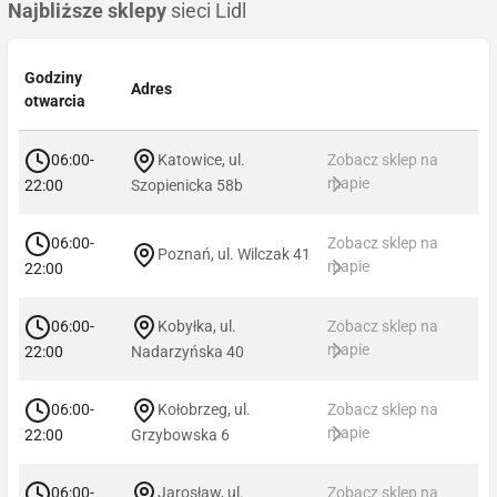
Najbliższe sklepy
sieci Lidl
Godziny
Adres
otwarcia
06:00-
Katowice, ul.
Zobacz sklep na
mapie
22:00
Szopienicka 58b
06:00-
Zobacz sklep na
Poznań, ul. Wilczak 41
mapie
22:00
06:00-
Kobyłka, ul.
Zobacz sklep na
mapie
22:00
Nadarzyńska 40
06:00-
Kołobrzeg, ul.
Zobacz sklep na
mapie
22:00
Grzybowska 6
06:00-
Jarosław, ul.
Zobacz sklep na