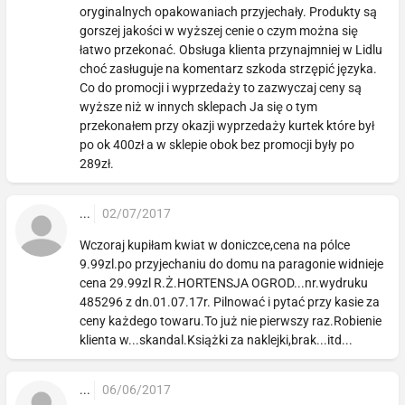
oryginalnych opakowaniach przyjechały. Produkty są
gorszej jakości w wyższej cenie o czym można się
łatwo przekonać. Obsługa klienta przynajmniej w Lidlu
choć zasługuje na komentarz szkoda strzępić języka.
Co do promocji i wyprzedaży to zazwyczaj ceny są
wyższe niż w innych sklepach Ja się o tym
przekonałem przy okazji wyprzedaży kurtek które był
po ok 400zł a w sklepie obok bez promocji były po
289zł.
...
02/07/2017
Wczoraj kupiłam kwiat w doniczce,cena na pólce
9.99zl.po przyjechaniu do domu na paragonie widnieje
cena 29.99zl R.Ż.HORTENSJA OGROD...nr.wydruku
485296 z dn.01.07.17r. Pilnować i pytać przy kasie za
ceny każdego towaru.To już nie pierwszy raz.Robienie
klienta w...skandal.Książki za naklejki,brak...itd...
...
06/06/2017