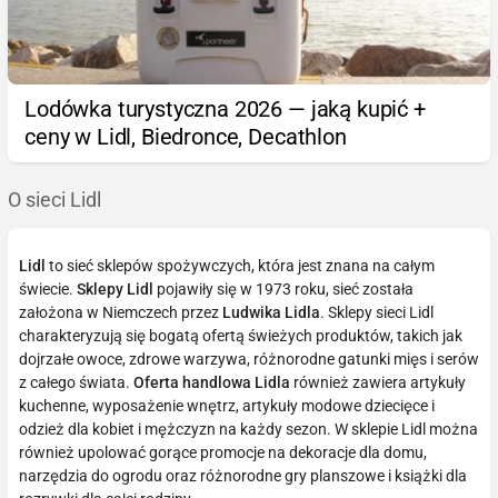
Lodówka turystyczna 2026 — jaką kupić +
ceny w Lidl, Biedronce, Decathlon
O sieci Lidl
Lidl
to sieć sklepów spożywczych, która jest znana na całym
świecie.
Sklepy Lidl
pojawiły się w 1973 roku, sieć została
założona w Niemczech przez
Ludwika Lidla
. Sklepy sieci Lidl
charakteryzują się bogatą ofertą świeżych produktów, takich jak
dojrzałe owoce, zdrowe warzywa, różnorodne gatunki mięs i serów
z całego świata.
Oferta handlowa Lidla
również zawiera artykuły
kuchenne, wyposażenie wnętrz, artykuły modowe dziecięce i
odzież dla kobiet i mężczyzn na każdy sezon. W sklepie Lidl można
również upolować gorące promocje na dekoracje dla domu,
narzędzia do ogrodu oraz różnorodne gry planszowe i książki dla