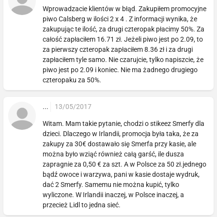
Wprowadzacie klientów w błąd. Zakupiłem promocyjne
piwo Calsberg w ilości 2 x 4 . Z informacji wynika, że
zakupując te ilość, za drugi czteropak płacimy 50%. Za
całość zapłaciłem 16.71 zł. Jeżeli piwo jest po 2.09, to
za pierwszy czteropak zapłaciłem 8.36 zł i za drugi
zapłaciłem tyle samo. Nie czarujcie, tylko napiszcie, że
piwo jest po 2.09 i koniec. Nie ma żadnego drugiego
czteropaku za 50%.
...
13/05/2017
Witam. Mam takie pytanie, chodzi o stikeez Smerfy dla
dzieci. Dlaczego w Irlandii, promocja była taka, że za
zakupy za 30€ dostawało się Smerfa przy kasie, ale
można było wziąć również całą garść, ile dusza
zapragnie za 0,50 € za szt. A w Polsce za 50 zł.jednego
bądź owoce i warzywa, pani w kasie dostaje wydruk,
dać 2 Smerfy. Samemu nie można kupić, tylko
wyliczone. W Irlandii inaczej, w Polsce inaczej, a
przecież Lidl to jedna sieć.