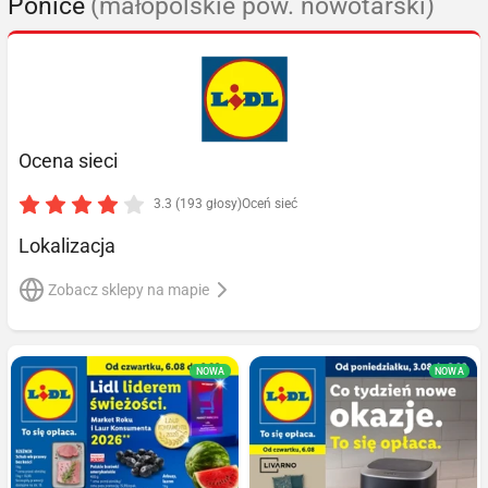
Ponice
(małopolskie pow. nowotarski)
Ocena sieci
3.3 (193 głosy)
Oceń sieć
Lokalizacja
Zobacz sklepy na mapie
NOWA
NOWA