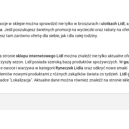
mocje w sklepie można sprawdzić nie tylko w broszurach i
ulotkach Lidl
, 
la
. Jeśli poszukujesz świetnych promocji na wycieczki oraz rabaty na ofe
esz tam zarówno ofertę dla siebie, jak i dla całej rodziny.
a stronie
sklepu internetowego Lidl
można znaleźć nie tylko aktualne ofe
 przyszły sezon. Lidl posiada szeroką bazę produktów spożywczych. W
ga
e owoce i warzywa w kategorii
Ryneczek Lidla
oraz odkryć nowe smaki
klientów nowymi produktami z różnych zakątków świata co tydzień.
Lidl
dce "Lokalizacja". Aktualne dane można również znaleźć na stronie skl