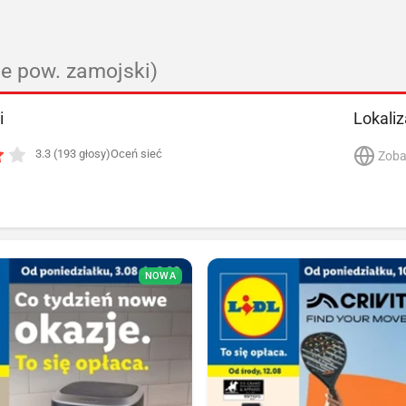
ie pow. zamojski)
i
Lokaliz
3.3 (193 głosy)
Oceń sieć
Zoba
NOWA