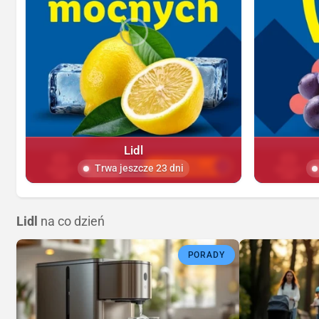
Lidl
Trwa jeszcze 23 dni
Lidl
na co dzień
PORADY