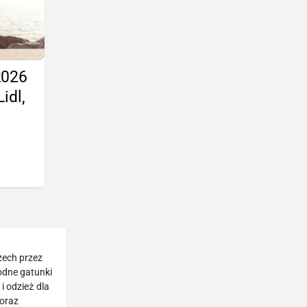
2026
idl,
zech przez
rodne gatunki
i odzież dla
 oraz