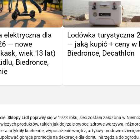
 elektryczna dla
Lodówka turystyczna 
026 — nowe
— jaką kupić + ceny w L
(kask, wiek 13 lat)
Biedronce, Decathlon
Lidlu, Biedronce,
nie
cie.
Sklepy Lidl
pojawiły się w 1973 roku, sieć została założona w Niemc
tą świeżych produktów, takich jak dojrzałe owoce, zdrowe warzywa, różno
era artykuły kuchenne, wyposażenie wnętrz, artykuły modowe dziecięce 
 upolować gorące promocje na dekoracje dla domu, narzędzia do ogrodu