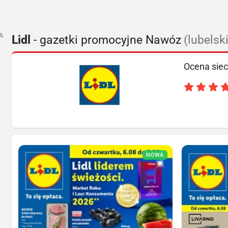
A
Lidl
- gazetki promocyjne Nawóz
(lubelsk
Ocena siec
NOWA