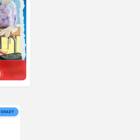
i
PORADY