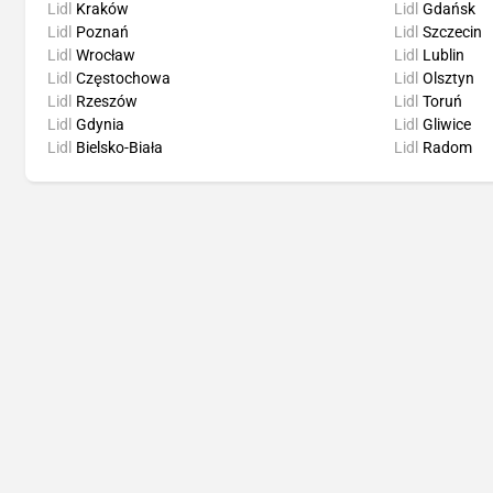
Lidl
Kraków
Lidl
Gdańsk
Lidl
Poznań
Lidl
Szczecin
Lidl
Wrocław
Lidl
Lublin
Lidl
Częstochowa
Lidl
Olsztyn
Lidl
Rzeszów
Lidl
Toruń
Lidl
Gdynia
Lidl
Gliwice
Lidl
Bielsko-Biała
Lidl
Radom