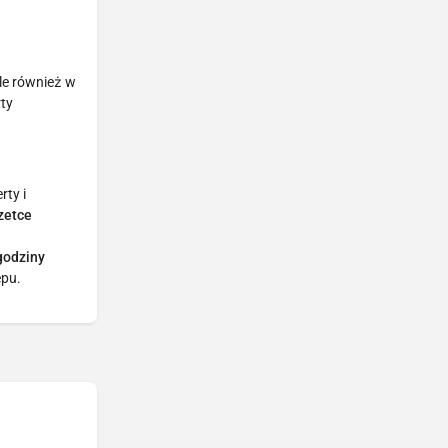
ale również w
rty
rty i
zetce
 godziny
epu.