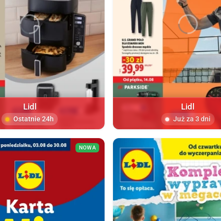
Lidl
Lidl
Ostatnie 24h
Już za 3 dni
NOWA