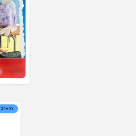
i
PORADY