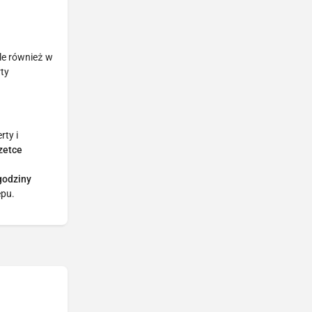
ale również w
rty
rty i
zetce
 godziny
epu.