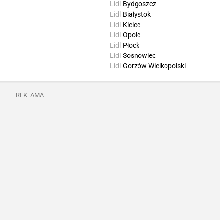
Lidl
Bydgoszcz
Lidl
Białystok
Lidl
Kielce
Lidl
Opole
Lidl
Płock
Lidl
Sosnowiec
Lidl
Gorzów Wielkopolski
REKLAMA