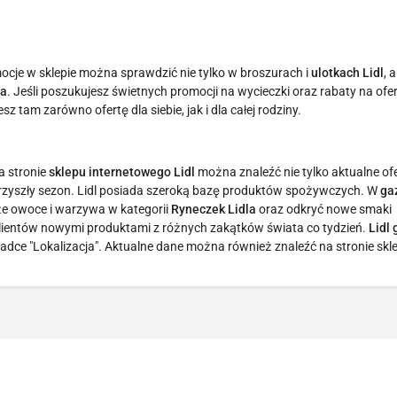
mocje w sklepie można sprawdzić nie tylko w broszurach i
ulotkach Lidl
, 
la
. Jeśli poszukujesz świetnych promocji na wycieczki oraz rabaty na ofe
esz tam zarówno ofertę dla siebie, jak i dla całej rodziny.
a stronie
sklepu internetowego Lidl
można znaleźć nie tylko aktualne ofe
 przyszły sezon. Lidl posiada szeroką bazę produktów spożywczych. W
ga
e owoce i warzywa w kategorii
Ryneczek Lidla
oraz odkryć nowe smaki
klientów nowymi produktami z różnych zakątków świata co tydzień.
Lidl
dce "Lokalizacja". Aktualne dane można również znaleźć na stronie skl