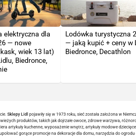
 elektryczna dla
Lodówka turystyczna 
026 — nowe
— jaką kupić + ceny w L
(kask, wiek 13 lat)
Biedronce, Decathlon
Lidlu, Biedronce,
nie
cie.
Sklepy Lidl
pojawiły się w 1973 roku, sieć została założona w Niemc
tą świeżych produktów, takich jak dojrzałe owoce, zdrowe warzywa, różno
era artykuły kuchenne, wyposażenie wnętrz, artykuły modowe dziecięce 
 upolować gorące promocje na dekoracje dla domu, narzędzia do ogrodu