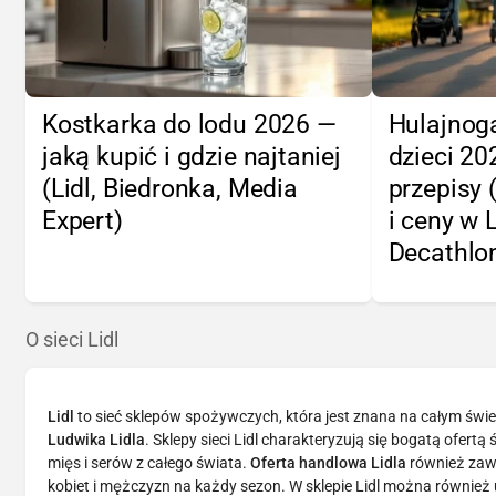
Kostkarka do lodu 2026 —
Hulajnoga
jaką kupić i gdzie najtaniej
dzieci 2
(Lidl, Biedronka, Media
przepisy 
Expert)
i ceny w 
Decathlo
O sieci Lidl
Lidl
to sieć sklepów spożywczych, która jest znana na całym świe
Ludwika Lidla
. Sklepy sieci Lidl charakteryzują się bogatą ofer
mięs i serów z całego świata.
Oferta handlowa Lidla
również zawi
kobiet i mężczyzn na każdy sezon. W sklepie Lidl można również