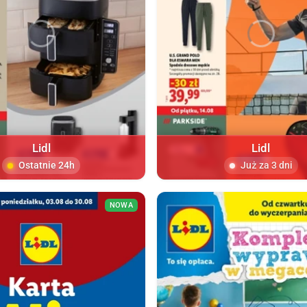
Lidl
Lidl
Ostatnie 24h
Już za 3 dni
NOWA