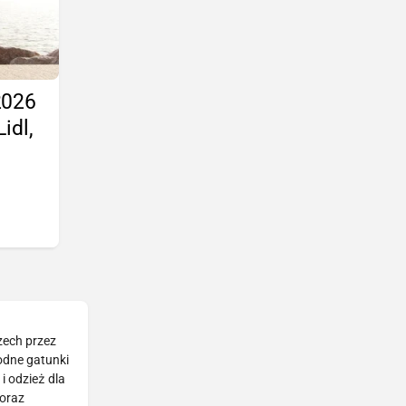
2026
idl,
zech przez
rodne gatunki
i odzież dla
 oraz