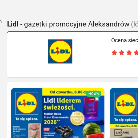
A
Lidl
- gazetki promocyjne Aleksandrów
(ł
Ocena siec
NOWA