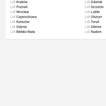
Lidl
Kraków
Lidl
Gdańsk
Lidl
Poznań
Lidl
Szczecin
Lidl
Wrocław
Lidl
Lublin
Lidl
Częstochowa
Lidl
Olsztyn
Lidl
Rzeszów
Lidl
Toruń
Lidl
Gdynia
Lidl
Gliwice
Lidl
Bielsko-Biała
Lidl
Radom