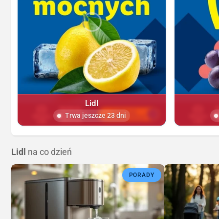
Lidl
Trwa jeszcze 23 dni
Lidl
na co dzień
PORADY