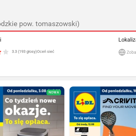
ódzkie pow. tomaszowski)
i
Lokaliz
3.3 (193 głosy)
Oceń sieć
Zoba
NOWA