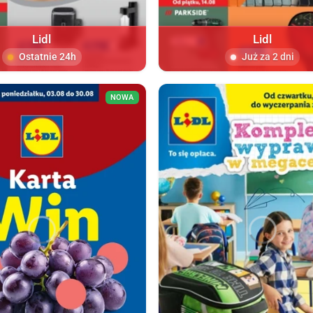
Lidl
Lidl
Ostatnie 24h
Już za 2 dni
NOWA