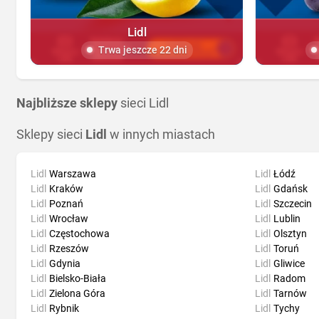
Lidl
Trwa jeszcze 22 dni
Najbliższe sklepy
sieci Lidl
Sklepy sieci
Lidl
w innych miastach
Lidl
Warszawa
Lidl
Łódź
Lidl
Kraków
Lidl
Gdańsk
Lidl
Poznań
Lidl
Szczecin
Lidl
Wrocław
Lidl
Lublin
Lidl
Częstochowa
Lidl
Olsztyn
Lidl
Rzeszów
Lidl
Toruń
Lidl
Gdynia
Lidl
Gliwice
Lidl
Bielsko-Biała
Lidl
Radom
Lidl
Zielona Góra
Lidl
Tarnów
Lidl
Rybnik
Lidl
Tychy