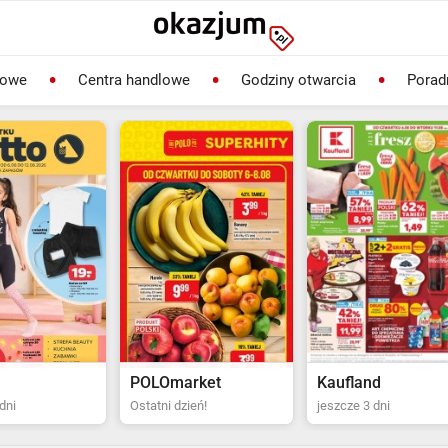
lowe
Centra handlowe
Godziny otwarcia
Porad
rket
Kaufland
Biedronka
ień!
jeszcze 3 dni
Ostatni dzień!