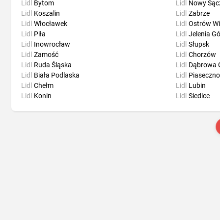
Lidl
Bytom
Lidl
Nowy Sąc
Lidl
Koszalin
Lidl
Zabrze
Lidl
Włocławek
Lidl
Ostrów Wi
Lidl
Piła
Lidl
Jelenia G
Lidl
Inowrocław
Lidl
Słupsk
Lidl
Zamość
Lidl
Chorzów
Lidl
Ruda Śląska
Lidl
Dąbrowa 
Lidl
Biała Podlaska
Lidl
Piaseczno
Lidl
Chełm
Lidl
Lubin
Lidl
Konin
Lidl
Siedlce