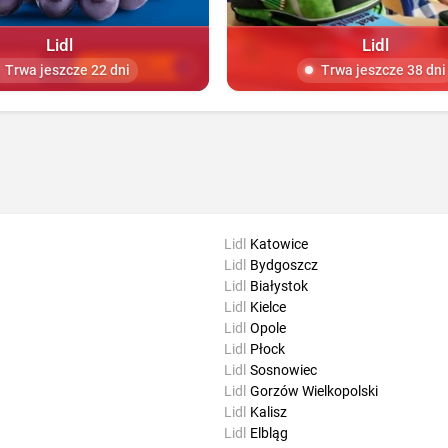
Lidl
Lidl
Trwa jeszcze 22 dni
Trwa jeszcze 38 dni
Lidl
Katowice
Lidl
Bydgoszcz
Lidl
Białystok
Lidl
Kielce
Lidl
Opole
Lidl
Płock
Lidl
Sosnowiec
Lidl
Gorzów Wielkopolski
Lidl
Kalisz
Lidl
Elbląg