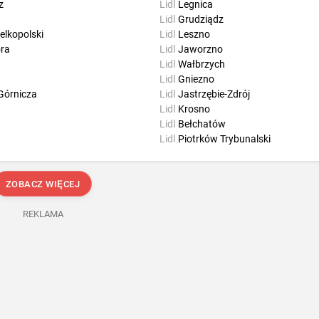
z
Lidl
Legnica
Lidl
Grudziądz
elkopolski
Lidl
Leszno
óra
Lidl
Jaworzno
Lidl
Wałbrzych
Lidl
Gniezno
Górnicza
Lidl
Jastrzębie-Zdrój
Lidl
Krosno
Lidl
Bełchatów
Lidl
Piotrków Trybunalski
ZOBACZ WIĘCEJ
REKLAMA