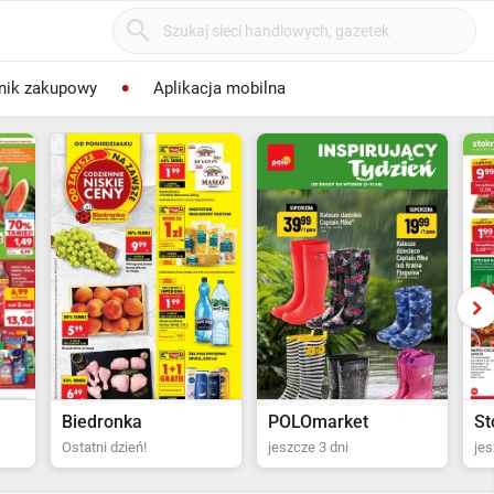
nik zakupowy
Aplikacja mobilna
POLOmarket
Stokrotka Supermarket
Bi
jeszcze 3 dni
jeszcze 4 dni
za 