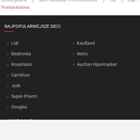
Strona główna
Sieci handlowe - Promna-Kolonia
Lidl
Lidl -
Promna-Kolonia
NAJPOPULARNIEJSZE SIECI
Lidl
Kaufland
Biedronka
Netto
Rossmann
Auchan Hipermarket
Carrefour
Jysk
Super-Pharm
Douglas
OKAZJUM.PL
Kontakt
Reklama
Prywatność