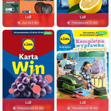
Lidl
Lidl
Już za 2 dni
Trwa jeszcze 22 dni
NOWA
NOWA
Lidl
Lidl
Trwa jeszcze 22 dni
Trwa jeszcze 38 dni