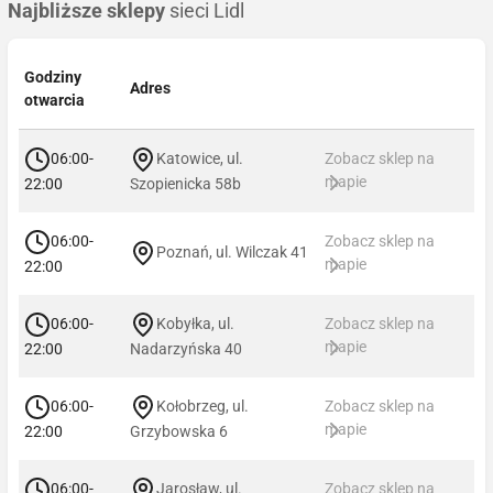
Najbliższe sklepy
sieci Lidl
Godziny
Adres
otwarcia
06:00-
Katowice, ul.
Zobacz sklep na
mapie
22:00
Szopienicka 58b
06:00-
Zobacz sklep na
Poznań, ul. Wilczak 41
mapie
22:00
06:00-
Kobyłka, ul.
Zobacz sklep na
mapie
22:00
Nadarzyńska 40
06:00-
Kołobrzeg, ul.
Zobacz sklep na
mapie
22:00
Grzybowska 6
06:00-
Jarosław, ul.
Zobacz sklep na