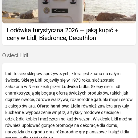
Lodówka turystyczna 2026 — jaką kupić +
ceny w Lidl, Biedronce, Decathlon
O sieci Lidl
Lidl
to sieć sklepów spożywczych, która jest znana na całym
świecie.
Sklepy Lidl
pojawiły się w 1973 roku, sieć została
założona w Niemczech przez
Ludwika Lidla
. Sklepy sieci Lidl
charakteryzują się bogatą ofertą świeżych produktów, takich jak
dojrzałe owoce, zdrowe warzywa, różnorodne gatunki mięs i serów
z całego świata.
Oferta handlowa Lidla
również zawiera artykuły
kuchenne, wyposażenie wnętrz, artykuły modowe dziecięce i
odzież dla kobiet i mężczyzn na każdy sezon. W sklepie Lidl można
również upolować gorące promocje na dekoracje dla domu,
narzędzia do ogrodu oraz różnorodne gry planszowe i książki dla