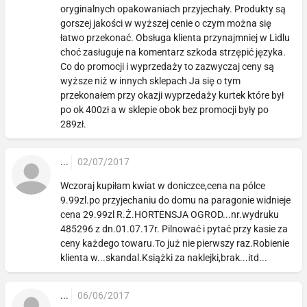
oryginalnych opakowaniach przyjechały. Produkty są
gorszej jakości w wyższej cenie o czym można się
łatwo przekonać. Obsługa klienta przynajmniej w Lidlu
choć zasługuje na komentarz szkoda strzępić języka.
Co do promocji i wyprzedaży to zazwyczaj ceny są
wyższe niż w innych sklepach Ja się o tym
przekonałem przy okazji wyprzedaży kurtek które był
po ok 400zł a w sklepie obok bez promocji były po
289zł.
...
02/07/2017
Wczoraj kupiłam kwiat w doniczce,cena na pólce
9.99zl.po przyjechaniu do domu na paragonie widnieje
cena 29.99zl R.Ż.HORTENSJA OGROD...nr.wydruku
485296 z dn.01.07.17r. Pilnować i pytać przy kasie za
ceny każdego towaru.To już nie pierwszy raz.Robienie
klienta w...skandal.Książki za naklejki,brak...itd...
...
06/06/2017