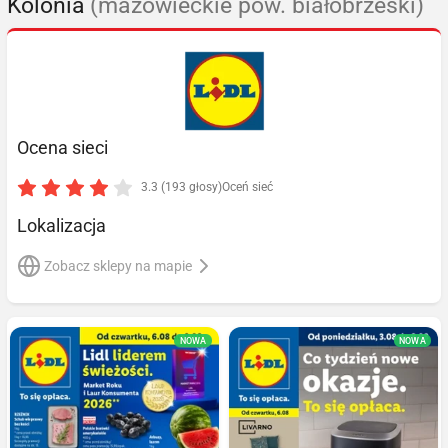
Kolonia
(mazowieckie pow. białobrzeski)
Ocena sieci
3.3 (193 głosy)
Oceń sieć
Lokalizacja
Zobacz sklepy na mapie
NOWA
NOWA