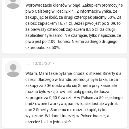
Wprowadzacie klientów w błąd. Zakupiłem promocyjne
piwo Calsberg w ilości 2 x 4 . Z informacji wynika, że
zakupując te ilość, za drugi czteropak płacimy 50%. Za
całość zapłaciłem 16.71 zł. Jeżeli piwo jest po 2.09, to
za pierwszy czteropak zapłaciłem 8.36 zł i za drugi
zapłaciłem tyle samo. Nie czarujcie, tylko napiszcie, że
piwo jest po 2.09 i koniec. Nie ma żadnego drugiego
czteropaku za 50%.
...
13/05/2017
Witam. Mam takie pytanie, chodzi o stikeez Smerfy dla
dzieci. Dlaczego w Irlandii, promocja była taka, że za
zakupy za 30€ dostawało się Smerfa przy kasie, ale
można było wziąć również całą garść, ile dusza
zapragnie za 0,50 € za szt. A w Polsce za 50 zł.jednego
bądź owoce i warzywa, pani w kasie dostaje wydruk,
dać 2 Smerfy. Samemu nie można kupić, tylko
wyliczone. W Irlandii inaczej, w Polsce inaczej, a
przecież Lidl to jedna sieć.