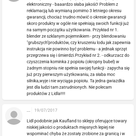
elektroniczny - baaardzo słaba jakość! Problem z
reklamacją lub wymianą pomimo 3 letniego okresu
gwarancji, chociaż trudno mówić o okresie gwarancji
skoro produkty w ogóle nie spełniają swoich funkcji już
na samym początku użytkowania. Przykład nr 1.
blender ze szklanym pojemnikiem - przy blendowaniu
"grubszych''produktów, czy kruszeniu lodu jak zapewnia
instrukcja nie powinno być problemu - a jednak sprzęt
przegrzewa się i śmierdzi.Przykład nr 2. - odkurzacz do
czyszczenia kominka z popiołu (okropny bubel) w
żadnym stopniu nie spełnia swojej funkcji - zapycha się
już przy pierwszym użytkowaniu, za słaba moc
silnika,wyje i nie wyciąga popiołu. Ta jedna gwiazdka
jest dla ludzi tam zatrudnionych. Nie polecam
produktów z Lidla!!!!
...
19/07/2017
Lidl podobnie jak Kaufland to sklepy oferujące towary
niskiej jakości o produktach mięsnych lepiej nie
wspominać chyba że zostały zrobione za granicą i w