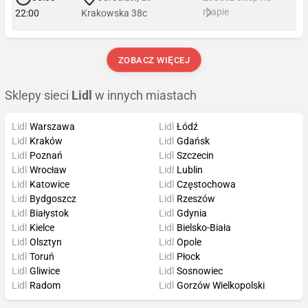
mapie
22:00
Krakowska 38c
ZOBACZ WIĘCEJ
Sklepy sieci
Lidl
w innych miastach
Lidl
Warszawa
Lidl
Łódź
Lidl
Kraków
Lidl
Gdańsk
Lidl
Poznań
Lidl
Szczecin
Lidl
Wrocław
Lidl
Lublin
Lidl
Katowice
Lidl
Częstochowa
Lidl
Bydgoszcz
Lidl
Rzeszów
Lidl
Białystok
Lidl
Gdynia
Lidl
Kielce
Lidl
Bielsko-Biała
Lidl
Olsztyn
Lidl
Opole
Lidl
Toruń
Lidl
Płock
Lidl
Gliwice
Lidl
Sosnowiec
Lidl
Radom
Lidl
Gorzów Wielkopolski