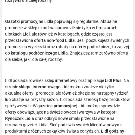
rozrywki dla całej rodziny.
Gazetki promocyjne
Lidla pojawiają się regularnie. Aktualne
promocje w sklepie można sprawdzić nie tylko w broszurach i
ulotkach Lidl
, ale również w katalogach, gdzie często jest
przedstawiona
oferta non-food Lidla
. Jeśli poszukujesz świetnych
promocji na wycieczki oraz rabaty na oferty podróżnicze, to zajrzyj
do
katalogu podróżniczego Lidla
. Znajdziesz tam zarówno ofertę
dla siebie, jak i dla całej rodziny.
Lidl posiada również sklep internetowy oraz aplikacje
Lidl Plus
. Na
stronie
sklepu internetowego Lidl
można znaleźć nie tylko
aktualne oferty i promocje, ale również okazje na następny tydzień
lub okazje na przyszły sezon. Lidl posiada szeroką bazę produktów
spożywczych. W
gazetce promocyjnej Lidl
można sprawdzić
oferty obowiązujące na świeże owoce i warzywa w kategorii
Ryneczek Lidla
oraz odkryć nowe smaki przedstawione na
stronach gazetek Lidla. Sieć podziwia swoich klientów nowymi
produktami z różnych zakątków świata co tydzień.
Lidl godziny