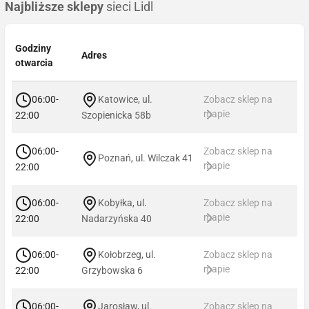
Najbliższe sklepy
sieci Lidl
Godziny
Adres
otwarcia
06:00-
Katowice, ul.
Zobacz sklep na
mapie
22:00
Szopienicka 58b
06:00-
Zobacz sklep na
Poznań, ul. Wilczak 41
mapie
22:00
06:00-
Kobyłka, ul.
Zobacz sklep na
mapie
22:00
Nadarzyńska 40
06:00-
Kołobrzeg, ul.
Zobacz sklep na
mapie
22:00
Grzybowska 6
06:00-
Jarosław, ul.
Zobacz sklep na