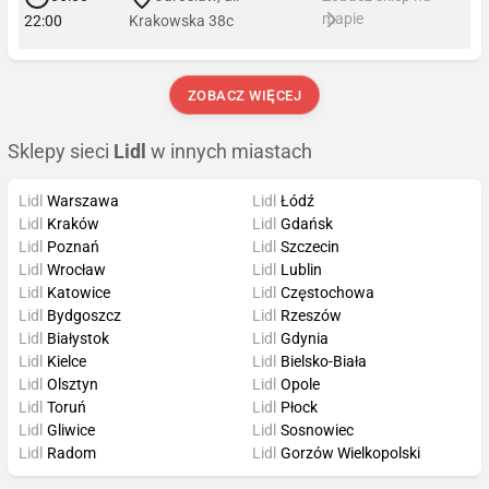
mapie
22:00
Krakowska 38c
ZOBACZ WIĘCEJ
Sklepy sieci
Lidl
w innych miastach
Lidl
Warszawa
Lidl
Łódź
Lidl
Kraków
Lidl
Gdańsk
Lidl
Poznań
Lidl
Szczecin
Lidl
Wrocław
Lidl
Lublin
Lidl
Katowice
Lidl
Częstochowa
Lidl
Bydgoszcz
Lidl
Rzeszów
Lidl
Białystok
Lidl
Gdynia
Lidl
Kielce
Lidl
Bielsko-Biała
Lidl
Olsztyn
Lidl
Opole
Lidl
Toruń
Lidl
Płock
Lidl
Gliwice
Lidl
Sosnowiec
Lidl
Radom
Lidl
Gorzów Wielkopolski