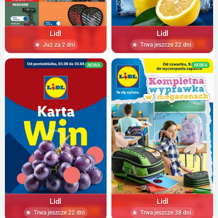
Lidl
Lidl
Już za 2 dni
Trwa jeszcze 22 dni
NOWA
NOWA
Lidl
Lidl
Trwa jeszcze 22 dni
Trwa jeszcze 38 dni