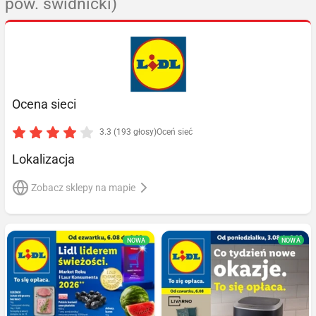
pow. świdnicki)
Ocena sieci
3.3 (193 głosy)
Oceń sieć
Lokalizacja
Zobacz sklepy na mapie
NOWA
NOWA