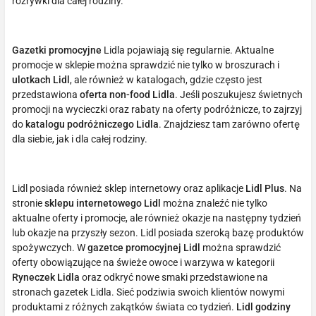
rozrywki dla całej rodziny.
Gazetki promocyjne
Lidla pojawiają się regularnie. Aktualne
promocje w sklepie można sprawdzić nie tylko w broszurach i
ulotkach Lidl
, ale również w katalogach, gdzie często jest
przedstawiona
oferta non-food Lidla
. Jeśli poszukujesz świetnych
promocji na wycieczki oraz rabaty na oferty podróżnicze, to zajrzyj
do
katalogu podróżniczego Lidla
. Znajdziesz tam zarówno ofertę
dla siebie, jak i dla całej rodziny.
Lidl posiada również sklep internetowy oraz aplikacje
Lidl Plus
. Na
stronie
sklepu internetowego Lidl
można znaleźć nie tylko
aktualne oferty i promocje, ale również okazje na następny tydzień
lub okazje na przyszły sezon. Lidl posiada szeroką bazę produktów
spożywczych. W
gazetce promocyjnej Lidl
można sprawdzić
oferty obowiązujące na świeże owoce i warzywa w kategorii
Ryneczek Lidla
oraz odkryć nowe smaki przedstawione na
stronach gazetek Lidla. Sieć podziwia swoich klientów nowymi
produktami z różnych zakątków świata co tydzień.
Lidl godziny