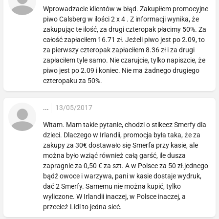
Wprowadzacie klientów w błąd. Zakupiłem promocyjne
piwo Calsberg w ilości 2 x 4 . Z informacji wynika, że
zakupując te ilość, za drugi czteropak płacimy 50%. Za
całość zapłaciłem 16.71 zł. Jeżeli piwo jest po 2.09, to
za pierwszy czteropak zapłaciłem 8.36 zł i za drugi
zapłaciłem tyle samo. Nie czarujcie, tylko napiszcie, że
piwo jest po 2.09 i koniec. Nie ma żadnego drugiego
czteropaku za 50%.
...
13/05/2017
Witam. Mam takie pytanie, chodzi o stikeez Smerfy dla
dzieci. Dlaczego w Irlandii, promocja była taka, że za
zakupy za 30€ dostawało się Smerfa przy kasie, ale
można było wziąć również całą garść, ile dusza
zapragnie za 0,50 € za szt. A w Polsce za 50 zł.jednego
bądź owoce i warzywa, pani w kasie dostaje wydruk,
dać 2 Smerfy. Samemu nie można kupić, tylko
wyliczone. W Irlandii inaczej, w Polsce inaczej, a
przecież Lidl to jedna sieć.