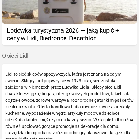
Lodówka turystyczna 2026 — jaką kupić +
ceny w Lidl, Biedronce, Decathlon
O sieci Lidl
Lidl
to sieć sklepów spożywczych, która jest znana na całym
świecie.
Sklepy Lidl
pojawiły się w 1973 roku, sieć została
założona w Niemczech przez
Ludwika Lidla
. Sklepy sieci Lidl
charakteryzują się bogatą ofertą świeżych produktów, takich jak
dojrzałe owoce, zdrowe warzywa, różnorodne gatunki mięs i serów
z całego świata.
Oferta handlowa Lidla
również zawiera artykuły
kuchenne, wyposażenie wnętrz, artykuły modowe dziecięce i
odzież dla kobiet i mężczyzn na każdy sezon. W sklepie Lidl można
również upolować gorące promocje na dekoracje dla domu,
narzędzia do ogrodu oraz różnorodne gry planszowe i książki dla