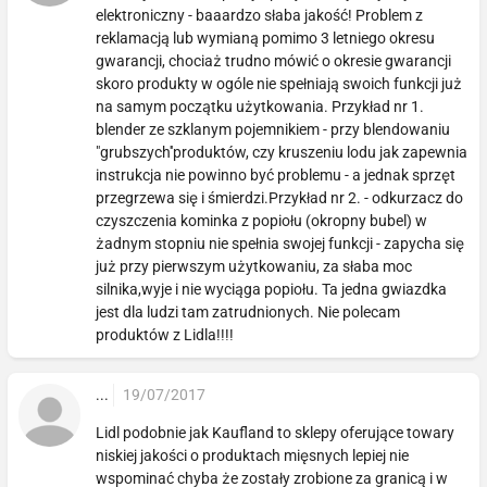
elektroniczny - baaardzo słaba jakość! Problem z
reklamacją lub wymianą pomimo 3 letniego okresu
gwarancji, chociaż trudno mówić o okresie gwarancji
skoro produkty w ogóle nie spełniają swoich funkcji już
na samym początku użytkowania. Przykład nr 1.
blender ze szklanym pojemnikiem - przy blendowaniu
"grubszych''produktów, czy kruszeniu lodu jak zapewnia
instrukcja nie powinno być problemu - a jednak sprzęt
przegrzewa się i śmierdzi.Przykład nr 2. - odkurzacz do
czyszczenia kominka z popiołu (okropny bubel) w
żadnym stopniu nie spełnia swojej funkcji - zapycha się
już przy pierwszym użytkowaniu, za słaba moc
silnika,wyje i nie wyciąga popiołu. Ta jedna gwiazdka
jest dla ludzi tam zatrudnionych. Nie polecam
produktów z Lidla!!!!
...
19/07/2017
Lidl podobnie jak Kaufland to sklepy oferujące towary
niskiej jakości o produktach mięsnych lepiej nie
wspominać chyba że zostały zrobione za granicą i w