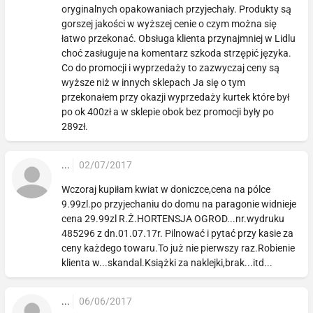
oryginalnych opakowaniach przyjechały. Produkty są
gorszej jakości w wyższej cenie o czym można się
łatwo przekonać. Obsługa klienta przynajmniej w Lidlu
choć zasługuje na komentarz szkoda strzępić języka.
Co do promocji i wyprzedaży to zazwyczaj ceny są
wyższe niż w innych sklepach Ja się o tym
przekonałem przy okazji wyprzedaży kurtek które był
po ok 400zł a w sklepie obok bez promocji były po
289zł.
...
02/07/2017
Wczoraj kupiłam kwiat w doniczce,cena na pólce
9.99zl.po przyjechaniu do domu na paragonie widnieje
cena 29.99zl R.Ż.HORTENSJA OGROD...nr.wydruku
485296 z dn.01.07.17r. Pilnować i pytać przy kasie za
ceny każdego towaru.To już nie pierwszy raz.Robienie
klienta w...skandal.Książki za naklejki,brak...itd...
...
06/06/2017