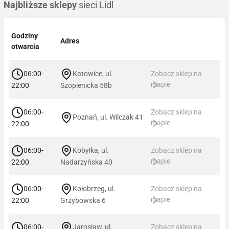
Najbliższe sklepy
sieci Lidl
Godziny
Adres
otwarcia
06:00-
Katowice, ul.
Zobacz sklep na
mapie
22:00
Szopienicka 58b
06:00-
Zobacz sklep na
Poznań, ul. Wilczak 41
mapie
22:00
06:00-
Kobyłka, ul.
Zobacz sklep na
mapie
22:00
Nadarzyńska 40
06:00-
Kołobrzeg, ul.
Zobacz sklep na
mapie
22:00
Grzybowska 6
06:00-
Jarosław, ul.
Zobacz sklep na