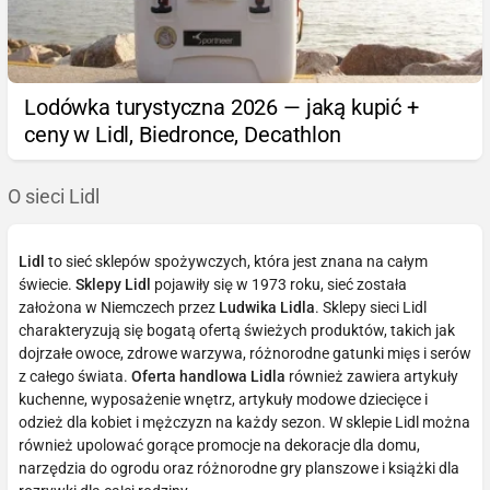
Lodówka turystyczna 2026 — jaką kupić +
ceny w Lidl, Biedronce, Decathlon
O sieci Lidl
Lidl
to sieć sklepów spożywczych, która jest znana na całym
świecie.
Sklepy Lidl
pojawiły się w 1973 roku, sieć została
założona w Niemczech przez
Ludwika Lidla
. Sklepy sieci Lidl
charakteryzują się bogatą ofertą świeżych produktów, takich jak
dojrzałe owoce, zdrowe warzywa, różnorodne gatunki mięs i serów
z całego świata.
Oferta handlowa Lidla
również zawiera artykuły
kuchenne, wyposażenie wnętrz, artykuły modowe dziecięce i
odzież dla kobiet i mężczyzn na każdy sezon. W sklepie Lidl można
również upolować gorące promocje na dekoracje dla domu,
narzędzia do ogrodu oraz różnorodne gry planszowe i książki dla