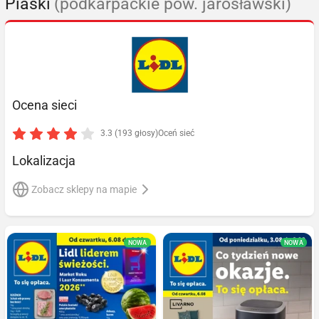
Piaski
(podkarpackie pow. jarosławski)
Ocena sieci
3.3 (193 głosy)
Oceń sieć
Lokalizacja
Zobacz sklepy na mapie
NOWA
NOWA