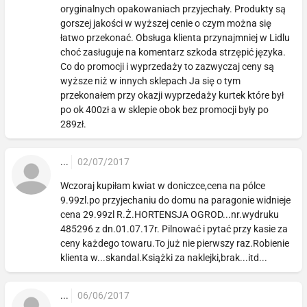
oryginalnych opakowaniach przyjechały. Produkty są
gorszej jakości w wyższej cenie o czym można się
łatwo przekonać. Obsługa klienta przynajmniej w Lidlu
choć zasługuje na komentarz szkoda strzępić języka.
Co do promocji i wyprzedaży to zazwyczaj ceny są
wyższe niż w innych sklepach Ja się o tym
przekonałem przy okazji wyprzedaży kurtek które był
po ok 400zł a w sklepie obok bez promocji były po
289zł.
...
02/07/2017
Wczoraj kupiłam kwiat w doniczce,cena na pólce
9.99zl.po przyjechaniu do domu na paragonie widnieje
cena 29.99zl R.Ż.HORTENSJA OGROD...nr.wydruku
485296 z dn.01.07.17r. Pilnować i pytać przy kasie za
ceny każdego towaru.To już nie pierwszy raz.Robienie
klienta w...skandal.Książki za naklejki,brak...itd...
...
06/06/2017