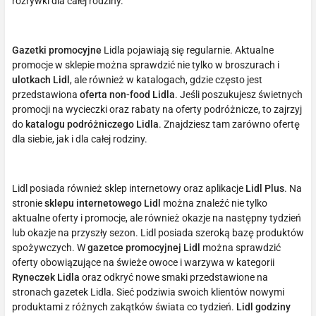
rozrywki dla całej rodziny.
Gazetki promocyjne
Lidla pojawiają się regularnie. Aktualne
promocje w sklepie można sprawdzić nie tylko w broszurach i
ulotkach Lidl
, ale również w katalogach, gdzie często jest
przedstawiona
oferta non-food Lidla
. Jeśli poszukujesz świetnych
promocji na wycieczki oraz rabaty na oferty podróżnicze, to zajrzyj
do
katalogu podróżniczego Lidla
. Znajdziesz tam zarówno ofertę
dla siebie, jak i dla całej rodziny.
Lidl posiada również sklep internetowy oraz aplikacje
Lidl Plus
. Na
stronie
sklepu internetowego Lidl
można znaleźć nie tylko
aktualne oferty i promocje, ale również okazje na następny tydzień
lub okazje na przyszły sezon. Lidl posiada szeroką bazę produktów
spożywczych. W
gazetce promocyjnej Lidl
można sprawdzić
oferty obowiązujące na świeże owoce i warzywa w kategorii
Ryneczek Lidla
oraz odkryć nowe smaki przedstawione na
stronach gazetek Lidla. Sieć podziwia swoich klientów nowymi
produktami z różnych zakątków świata co tydzień.
Lidl godziny