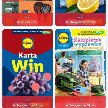
Lidl
Lidl
Już za 2 dni
Trwa jeszcze 22 dni
NOWA
NOWA
Lidl
Lidl
Trwa jeszcze 22 dni
Trwa jeszcze 38 dni