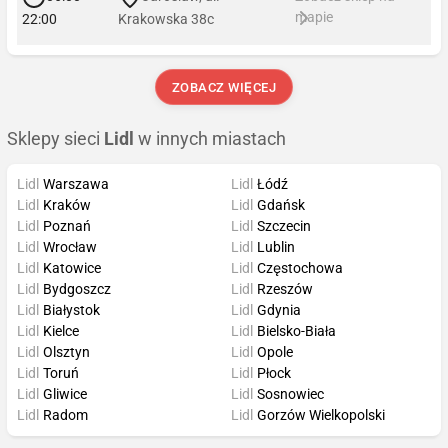
mapie
22:00
Krakowska 38c
ZOBACZ WIĘCEJ
Sklepy sieci
Lidl
w innych miastach
Lidl
Warszawa
Lidl
Łódź
Lidl
Kraków
Lidl
Gdańsk
Lidl
Poznań
Lidl
Szczecin
Lidl
Wrocław
Lidl
Lublin
Lidl
Katowice
Lidl
Częstochowa
Lidl
Bydgoszcz
Lidl
Rzeszów
Lidl
Białystok
Lidl
Gdynia
Lidl
Kielce
Lidl
Bielsko-Biała
Lidl
Olsztyn
Lidl
Opole
Lidl
Toruń
Lidl
Płock
Lidl
Gliwice
Lidl
Sosnowiec
Lidl
Radom
Lidl
Gorzów Wielkopolski