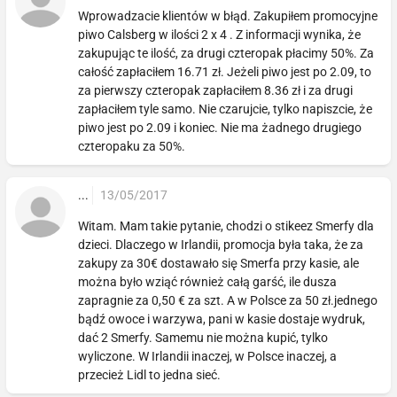
Wprowadzacie klientów w błąd. Zakupiłem promocyjne
piwo Calsberg w ilości 2 x 4 . Z informacji wynika, że
zakupując te ilość, za drugi czteropak płacimy 50%. Za
całość zapłaciłem 16.71 zł. Jeżeli piwo jest po 2.09, to
za pierwszy czteropak zapłaciłem 8.36 zł i za drugi
zapłaciłem tyle samo. Nie czarujcie, tylko napiszcie, że
piwo jest po 2.09 i koniec. Nie ma żadnego drugiego
czteropaku za 50%.
...
13/05/2017
Witam. Mam takie pytanie, chodzi o stikeez Smerfy dla
dzieci. Dlaczego w Irlandii, promocja była taka, że za
zakupy za 30€ dostawało się Smerfa przy kasie, ale
można było wziąć również całą garść, ile dusza
zapragnie za 0,50 € za szt. A w Polsce za 50 zł.jednego
bądź owoce i warzywa, pani w kasie dostaje wydruk,
dać 2 Smerfy. Samemu nie można kupić, tylko
wyliczone. W Irlandii inaczej, w Polsce inaczej, a
przecież Lidl to jedna sieć.