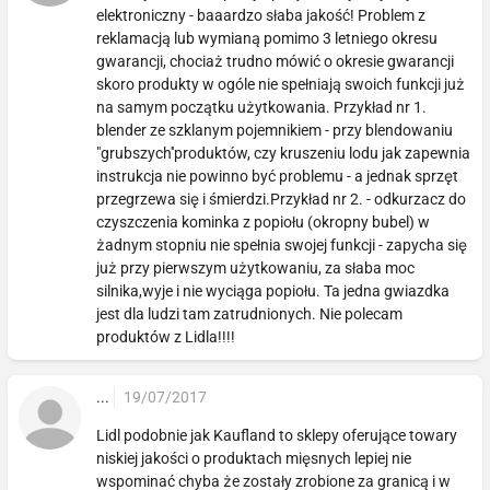
elektroniczny - baaardzo słaba jakość! Problem z
reklamacją lub wymianą pomimo 3 letniego okresu
gwarancji, chociaż trudno mówić o okresie gwarancji
skoro produkty w ogóle nie spełniają swoich funkcji już
na samym początku użytkowania. Przykład nr 1.
blender ze szklanym pojemnikiem - przy blendowaniu
"grubszych''produktów, czy kruszeniu lodu jak zapewnia
instrukcja nie powinno być problemu - a jednak sprzęt
przegrzewa się i śmierdzi.Przykład nr 2. - odkurzacz do
czyszczenia kominka z popiołu (okropny bubel) w
żadnym stopniu nie spełnia swojej funkcji - zapycha się
już przy pierwszym użytkowaniu, za słaba moc
silnika,wyje i nie wyciąga popiołu. Ta jedna gwiazdka
jest dla ludzi tam zatrudnionych. Nie polecam
produktów z Lidla!!!!
...
19/07/2017
Lidl podobnie jak Kaufland to sklepy oferujące towary
niskiej jakości o produktach mięsnych lepiej nie
wspominać chyba że zostały zrobione za granicą i w