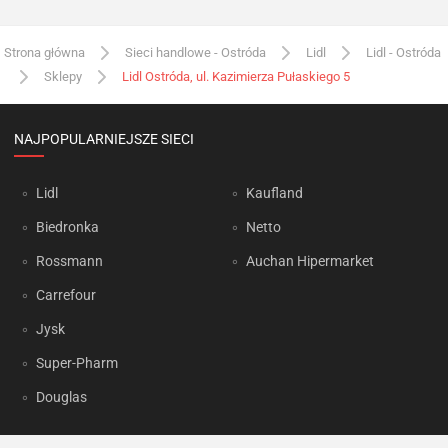
Strona główna
Sieci handlowe - Ostróda
Lidl
Lidl - Ostróda
Sklepy
Lidl Ostróda, ul. Kazimierza Pułaskiego 5
NAJPOPULARNIEJSZE SIECI
Lidl
Kaufland
Biedronka
Netto
Rossmann
Auchan Hipermarket
Carrefour
Jysk
Super-Pharm
Douglas
OKAZJUM.PL