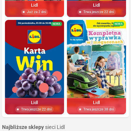
Lidl
Lidl
Już za 2 dni
Trwa jeszcze 22 dni
NOWA
NOWA
Lidl
Lidl
Trwa jeszcze 22 dni
Trwa jeszcze 38 dni
Najbliższe sklepy
sieci Lidl