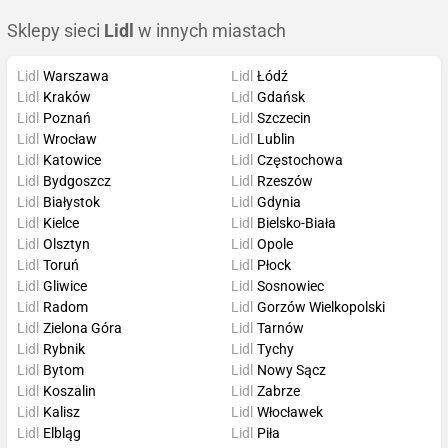
Sklepy sieci
Lidl
w innych miastach
Lidl
Warszawa
Lidl
Łódź
Lidl
Kraków
Lidl
Gdańsk
Lidl
Poznań
Lidl
Szczecin
Lidl
Wrocław
Lidl
Lublin
Lidl
Katowice
Lidl
Częstochowa
Lidl
Bydgoszcz
Lidl
Rzeszów
Lidl
Białystok
Lidl
Gdynia
Lidl
Kielce
Lidl
Bielsko-Biała
Lidl
Olsztyn
Lidl
Opole
Lidl
Toruń
Lidl
Płock
Lidl
Gliwice
Lidl
Sosnowiec
Lidl
Radom
Lidl
Gorzów Wielkopolski
Lidl
Zielona Góra
Lidl
Tarnów
Lidl
Rybnik
Lidl
Tychy
Lidl
Bytom
Lidl
Nowy Sącz
Lidl
Koszalin
Lidl
Zabrze
Lidl
Kalisz
Lidl
Włocławek
Lidl
Elbląg
Lidl
Piła