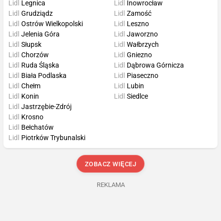
Lidl
Legnica
Lidl
Inowrocław
Lidl
Grudziądz
Lidl
Zamość
Lidl
Ostrów Wielkopolski
Lidl
Leszno
Lidl
Jelenia Góra
Lidl
Jaworzno
Lidl
Słupsk
Lidl
Wałbrzych
Lidl
Chorzów
Lidl
Gniezno
Lidl
Ruda Śląska
Lidl
Dąbrowa Górnicza
Lidl
Biała Podlaska
Lidl
Piaseczno
Lidl
Chełm
Lidl
Lubin
Lidl
Konin
Lidl
Siedlce
Lidl
Jastrzębie-Zdrój
Lidl
Krosno
Lidl
Bełchatów
Lidl
Piotrków Trybunalski
ZOBACZ WIĘCEJ
REKLAMA