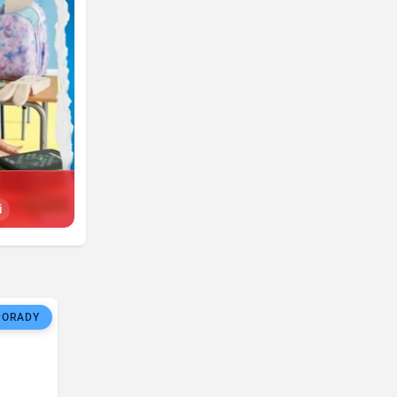
i
PORADY