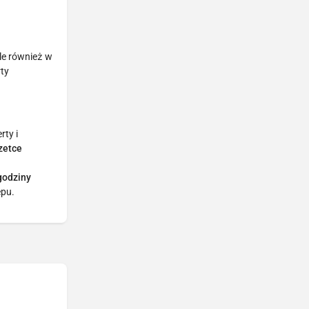
ale również w
rty
rty i
zetce
 godziny
epu.