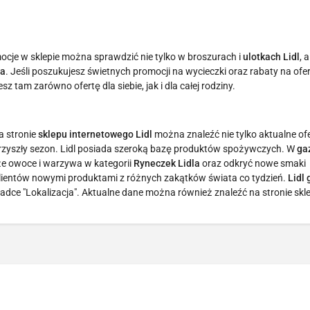
mocje w sklepie można sprawdzić nie tylko w broszurach i
ulotkach Lidl
, 
la
. Jeśli poszukujesz świetnych promocji na wycieczki oraz rabaty na ofe
esz tam zarówno ofertę dla siebie, jak i dla całej rodziny.
a stronie
sklepu internetowego Lidl
można znaleźć nie tylko aktualne ofe
 przyszły sezon. Lidl posiada szeroką bazę produktów spożywczych. W
ga
e owoce i warzywa w kategorii
Ryneczek Lidla
oraz odkryć nowe smaki
klientów nowymi produktami z różnych zakątków świata co tydzień.
Lidl
dce "Lokalizacja". Aktualne dane można również znaleźć na stronie skl