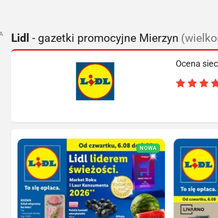
A
Lidl
- gazetki promocyjne Mierzyn
(wielk
Ocena siec
NOWA