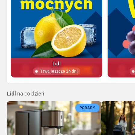
Lidl
Trwa jeszcze 24 dni
Lidl
na co dzień
PORADY