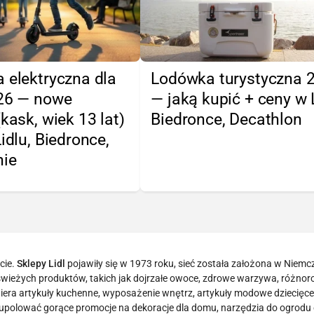
 elektryczna dla
Lodówka turystyczna 
026 — nowe
— jaką kupić + ceny w L
(kask, wiek 13 lat)
Biedronce, Decathlon
Lidlu, Biedronce,
nie
cie.
Sklepy Lidl
pojawiły się w 1973 roku, sieć została założona w Niemc
tą świeżych produktów, takich jak dojrzałe owoce, zdrowe warzywa, różno
era artykuły kuchenne, wyposażenie wnętrz, artykuły modowe dziecięce 
 upolować gorące promocje na dekoracje dla domu, narzędzia do ogrodu