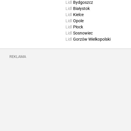
Lidl
Bydgoszcz
Lidl
Białystok
Lidl
Kielce
Lidl
Opole
Lidl
Płock
Lidl
Sosnowiec
Lidl
Gorzów Wielkopolski
REKLAMA