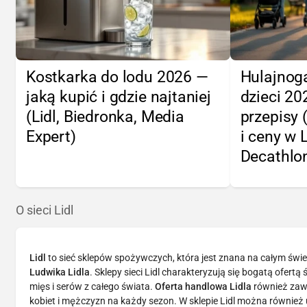
Kostkarka do lodu 2026 —
Hulajnoga
jaką kupić i gdzie najtaniej
dzieci 2
(Lidl, Biedronka, Media
przepisy 
Expert)
i ceny w 
Decathlo
O sieci Lidl
Lidl
to sieć sklepów spożywczych, która jest znana na całym świe
Ludwika Lidla
. Sklepy sieci Lidl charakteryzują się bogatą ofer
mięs i serów z całego świata.
Oferta handlowa Lidla
również zawi
kobiet i mężczyzn na każdy sezon. W sklepie Lidl można również