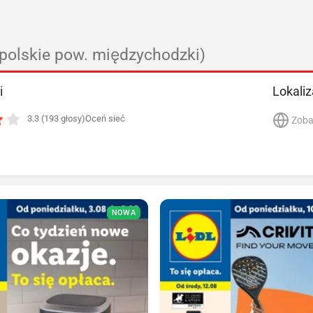
opolskie pow. międzychodzki)
i
Lokaliz
3.3 (193 głosy)
Oceń sieć
Zoba
NOWA