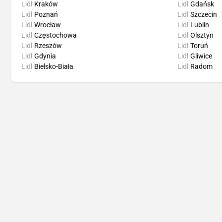
Lidl
Kraków
Lidl
Gdańsk
Lidl
Poznań
Lidl
Szczecin
Lidl
Wrocław
Lidl
Lublin
Lidl
Częstochowa
Lidl
Olsztyn
Lidl
Rzeszów
Lidl
Toruń
Lidl
Gdynia
Lidl
Gliwice
Lidl
Bielsko-Biała
Lidl
Radom