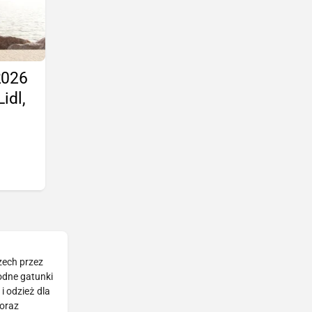
2026
idl,
zech przez
rodne gatunki
i odzież dla
 oraz