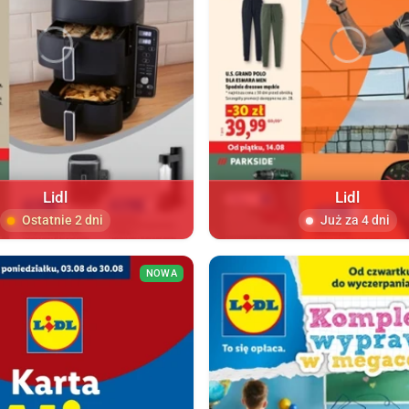
Lidl
Lidl
Ostatnie 2 dni
Już za 4 dni
NOWA