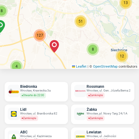
13
8
51
127
8
12
4
Leaflet
|
©
OpenStreetMap
contributors
Biedronka
Rossmann
Wrocław, Krawiecka 3a
Wrocław, ul. Gen. Józefa Bema 2
Otwarte do 22:00
Zamknięte
Lidl
Żabka
Wrocław, ul. Braniborska 82
Wrocław, pl. Nowy Targ 24/1A
Zamknięte
Zamknięte
ABC
Lewiatan
Wrocław, ul. Kazimierza
Wrocław, ul. Jedności