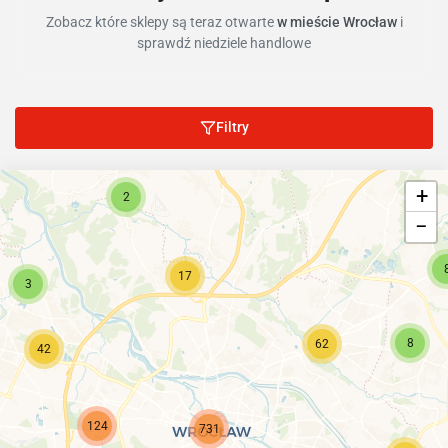
Zobacz które sklepy są teraz otwarte
w mieście Wrocław
i
sprawdź niedziele handlowe
Filtry
6
+
2
−
17
3
8
62
42
124
731