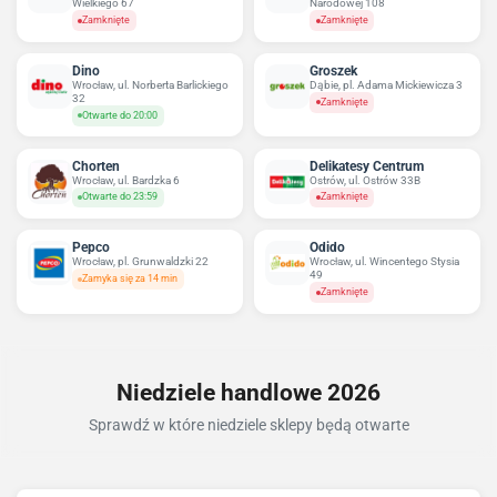
Wielkiego 67
Narodowej 108
Zamknięte
Zamknięte
Dino
Groszek
Wrocław, ul. Norberta Barlickiego
Dąbie, pl. Adama Mickiewicza 3
32
Zamknięte
Otwarte do 20:00
Chorten
Delikatesy Centrum
Wrocław, ul. Bardzka 6
Ostrów, ul. Ostrów 33B
Otwarte do 23:59
Zamknięte
Pepco
Odido
Wrocław, pl. Grunwaldzki 22
Wrocław, ul. Wincentego Stysia
49
Zamyka się za 14 min
Zamknięte
Niedziele handlowe 2026
Sprawdź w które niedziele sklepy będą otwarte