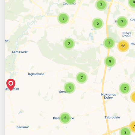
8
3
3
7
5
3
2
56
9
7
4
2
2
7
3