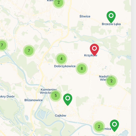
2
7
7
4
8
2
5
2