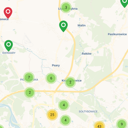
3
7
6
2
2
4
25
4
9
43