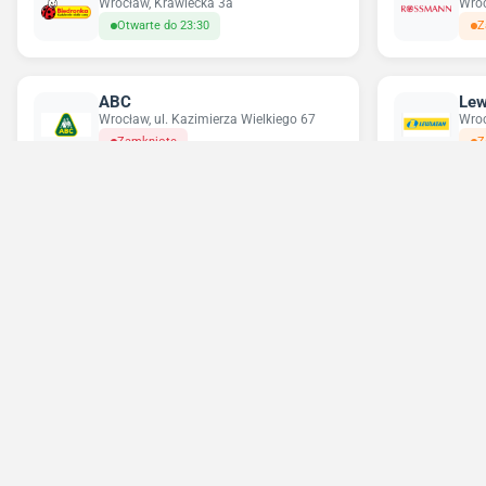
Wrocław, Krawiecka 3a
Wroc
Otwarte do 23:30
Z
ABC
Lew
Wrocław, ul. Kazimierza Wielkiego 67
Wroc
Zamknięte
Z
Chorten
Del
Wrocław, ul. Bardzka 6
Ostr
Otwarte do 23:59
Z