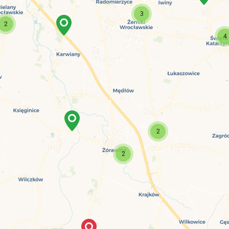
3
2
4
2
2