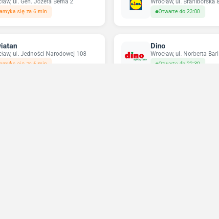
ław, ul. Gen. Józefa Bema 2
Wrocław, ul. Braniborska 
amyka się za 6 min
Otwarte do 23:00
iatan
Dino
ław, ul. Jedności Narodowej 108
Wrocław, ul. Norberta Barl
amyka się za 6 min
Otwarte do 22:30
ikatesy Centrum
Pepco
ów, ul. Ostrów 33B
Wrocław, pl. Grunwaldzki 
amyka się za 6 min
Zamyka się za 6 min
Niedziele handlowe 2026
Sprawdź w które niedziele sklepy będą otwarte