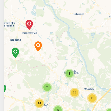
3
2
14
11
14
5