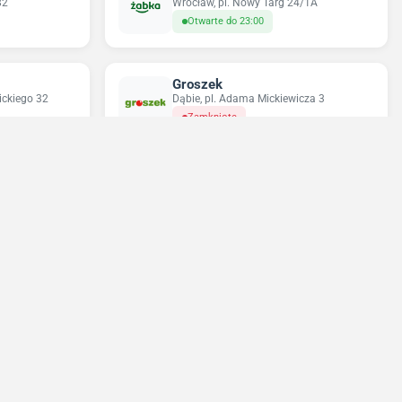
82
Wrocław, pl. Nowy Targ 24/1A
Otwarte do 23:00
Groszek
ickiego 32
Dąbie, pl. Adama Mickiewicza 3
Zamknięte
Odido
22
Wrocław, ul. Wincentego Stysia 49
Zamyka się za 6 min