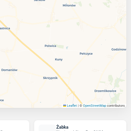
Leaflet
|
©
OpenStreetMap
contributors
Żabka