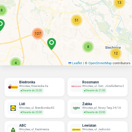
13
8
51
127
8
12
4
Leaflet
|
©
OpenStreetMap
contributors
Biedronka
Rossmann
Wrocław, Krawiecka 3a
Wrocław, ul. Gen. Józefa Bema 2
Otwarte do 23:30
Otwarte do 21:00
Lidl
Żabka
Wrocław, ul. Braniborska 82
Wrocław, pl. Nowy Targ 24/1A
Otwarte do 23:00
Otwarte do 23:00
ABC
Lewiatan
Wrocław, ul. Kazimierza
Wrocław, ul. Jedności