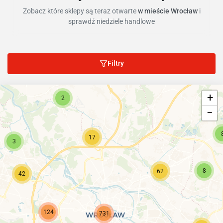
Zobacz które sklepy są teraz otwarte
w mieście Wrocław
i
sprawdź niedziele handlowe
Filtry
6
+
2
−
17
3
8
62
42
124
731