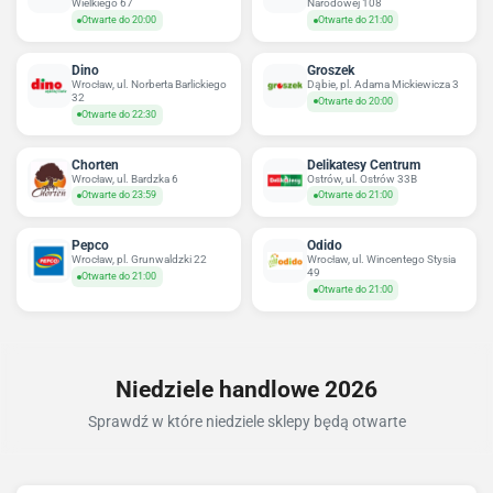
Wielkiego 67
Narodowej 108
Otwarte do 20:00
Otwarte do 21:00
Dino
Groszek
Wrocław, ul. Norberta Barlickiego
Dąbie, pl. Adama Mickiewicza 3
32
Otwarte do 20:00
Otwarte do 22:30
Chorten
Delikatesy Centrum
Wrocław, ul. Bardzka 6
Ostrów, ul. Ostrów 33B
Otwarte do 23:59
Otwarte do 21:00
Pepco
Odido
Wrocław, pl. Grunwaldzki 22
Wrocław, ul. Wincentego Stysia
49
Otwarte do 21:00
Otwarte do 21:00
Niedziele handlowe 2026
Sprawdź w które niedziele sklepy będą otwarte