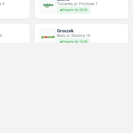
a 9
Trzcianka, pl. Pocztowy 1
Otwarte do 23:00
Groszek
33
Biała, ul. Staszica 1A
Otwarte do 16:00
Odido
3B
Czarnków, ul. Mikołajewo 32
Otwarte do 22:00