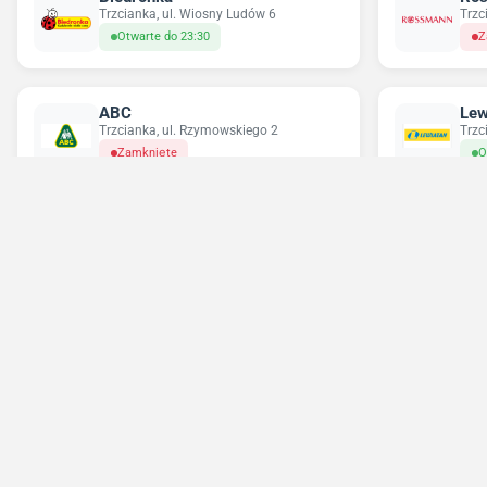
Trzcianka, ul. Wiosny Ludów 6
Trzc
Otwarte do 23:30
Z
ABC
Lew
Trzcianka, ul. Rzymowskiego 2
Trzc
Zamknięte
O
Chorten
Del
Trzcianka, ul. Tadeusza Kościuszki 14
Trzc
Siko
Zamknięte
O