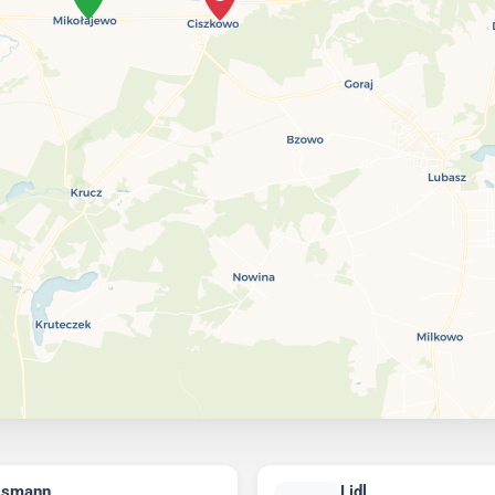
ssmann
Lidl