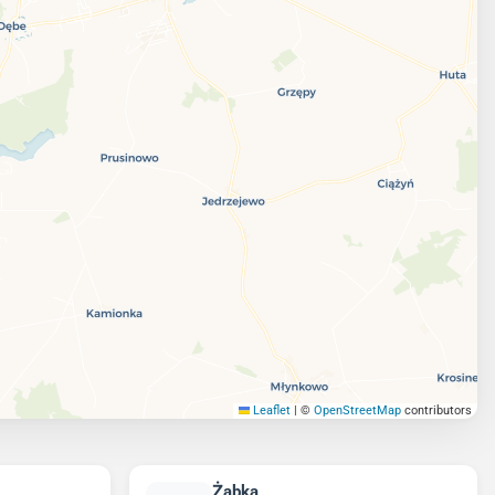
Leaflet
|
©
OpenStreetMap
contributors
Żabka