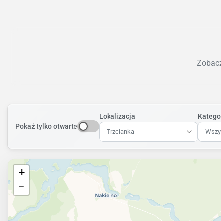
Zobacz
Lokalizacja
Katego
Pokaż tylko otwarte
Trzcianka
Wszys
+
−