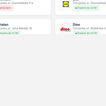
ianka, ul. Grunwaldzka 9 a
Trzcianka, ul. Grunwaldzk
amknięte
Otwarte do 22:00
iatan
Dino
ianka, ul. Jana Matejki 3b
Trzcianka, ul. Wieleńska 
twarte do 21:00
Otwarte do 22:30
ikatesy Centrum
Pepco
ianka, ul. Gen. Władysława
Trzcianka, ul. Kopernika 
rskiego 15
Zamknięte
twarte do 21:00
Niedziele handlowe 2026
Sprawdź w które niedziele sklepy będą otwarte