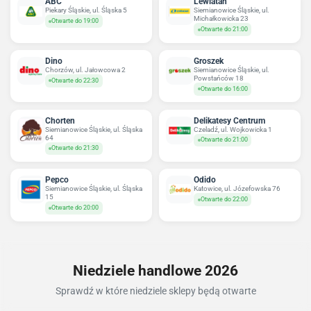
ABC
Lewiatan
Piekary Śląskie, ul. Śląska 5
Siemianowice Śląskie, ul.
Michałkowicka 23
Otwarte do 19:00
Otwarte do 21:00
Dino
Groszek
Chorzów, ul. Jałowcowa 2
Siemianowice Śląskie, ul.
Powstańców 18
Otwarte do 22:30
Otwarte do 16:00
Chorten
Delikatesy Centrum
Siemianowice Śląskie, ul. Śląska
Czeladź, ul. Wojkowicka 1
64
Otwarte do 21:00
Otwarte do 21:30
Pepco
Odido
Siemianowice Śląskie, ul. Śląska
Katowice, ul. Józefowska 76
15
Otwarte do 22:00
Otwarte do 20:00
Niedziele handlowe 2026
Sprawdź w które niedziele sklepy będą otwarte