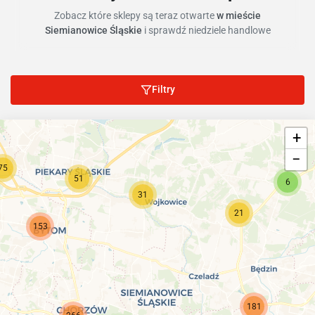
Zobacz które sklepy są teraz otwarte
w mieście
Siemianowice Śląskie
i sprawdź niedziele handlowe
Filtry
11
+
−
75
51
6
31
21
153
181