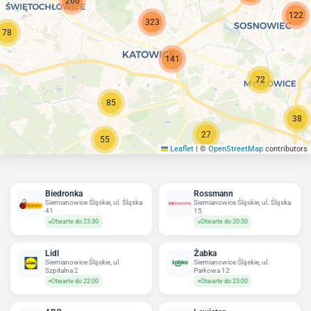
266
122
323
78
141
72
85
38
27
55
Leaflet
|
©
OpenStreetMap
contributors
Biedronka
Rossmann
Siemianowice Śląskie, ul. Śląska
Siemianowice Śląskie, ul. Śląska
41
15
Otwarte do 23:30
Otwarte do 20:30
Lidl
Żabka
Siemianowice Śląskie, ul.
Siemianowice Śląskie, ul.
Szpitalna 2
Parkowa 12
Otwarte do 22:00
Otwarte do 23:00