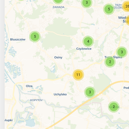
3
2
5
5
4
3
2
11
3
2