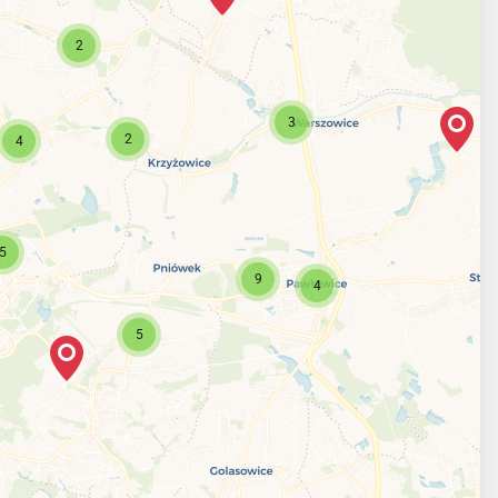
2
3
2
4
5
9
4
5