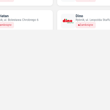
iatan
Dino
ik, ul. Bolesława Chrobrego 6
Rybnik, ul. Leopolda Staff
amknięte
Zamknięte
ikatesy Centrum
Pepco
ik, ul. Ignacego Mościckiego 3
Rybnik, ul. Bolesława Chr
amknięte
Zamknięte
Niedziele handlowe 2026
Sprawdź w które niedziele sklepy będą otwarte