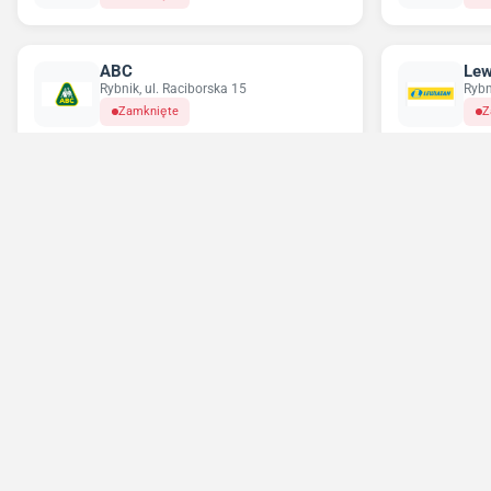
ABC
Lew
Rybnik, ul. Raciborska 15
Rybn
Zamknięte
Z
Chorten
Del
Rybnik, ul. Gminna 2
Rybn
Zamknięte
Z