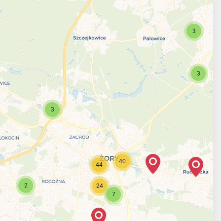
3
3
3
40
44
2
24
7