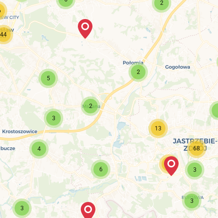
2
6
44
2
5
2
3
13
68
4
43
6
3
3
3