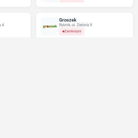
Groszek
a 4
Rybnik, ul. Zielona 9
Zamknięte
Odido
obrego 1
Rybnik, ul. Władysława Stanisława
Reymonta 59
Zamknięte