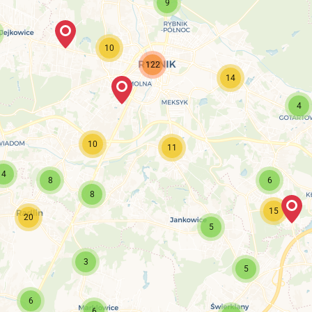
9
10
122
14
4
10
11
4
8
6
8
15
20
5
3
5
6
6