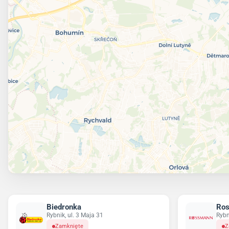
Biedronka
Ro
Rybnik, ul. 3 Maja 31
Rybn
Zamknięte
Z