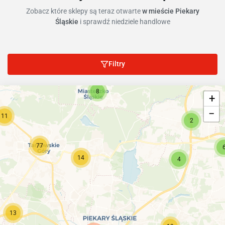
Zobacz które sklepy są teraz otwarte
w mieście Piekary
Śląskie
i sprawdź niedziele handlowe
Filtry
8
+
−
11
2
77
14
4
13