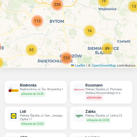
19
226
13
113
16
89
62
220
Leaflet
|
©
OpenStreetMap
contributors
4
306
Biedronka
Rossmann
Radzionków, ul. Św. Wojciecha 1
Piekary Śląskie, ul. Prymasa
Stefana Wyszyńskiego 9 a
Otwarte do 23:30
Zamknięte
Lidl
Żabka
Piekary Śląskie, ul. Gen. Jerzego
Piekary Śląskie, ul. Leśna 22
Ziętka 17
Otwarte do 23:00
Otwarte do 22:00