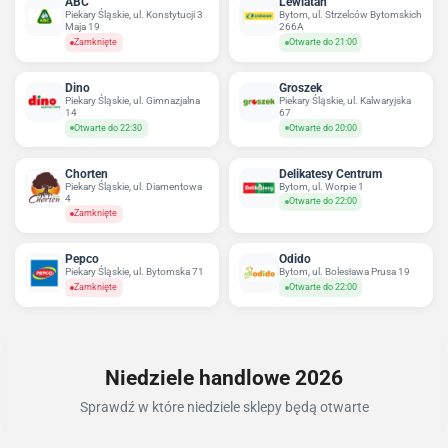
ABC
Lewiatan
Piekary Śląskie, ul. Konstytucji 3
Bytom, ul. Strzelców Bytomskich
Maja 19
266A
Zamknięte
Otwarte do 21:00
Dino
Groszek
Piekary Śląskie, ul. Gimnazjalna
Piekary Śląskie, ul. Kalwaryjska
14
67
Otwarte do 22:30
Otwarte do 20:00
Chorten
Delikatesy Centrum
Piekary Śląskie, ul. Diamentowa
Bytom, ul. Worpie 1
4
Otwarte do 22:00
Zamknięte
Pepco
Odido
Piekary Śląskie, ul. Bytomska 71
Bytom, ul. Bolesława Prusa 19
Zamknięte
Otwarte do 22:00
Niedziele handlowe 2026
Sprawdź w które niedziele sklepy będą otwarte