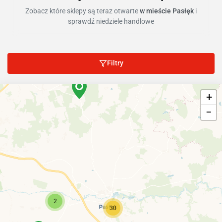
Zobacz które sklepy są teraz otwarte
w mieście Pasłęk
i
sprawdź niedziele handlowe
Filtry
+
−
2
30