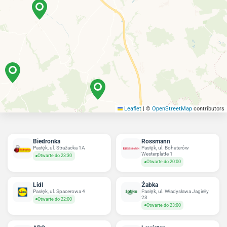
Leaflet
|
©
OpenStreetMap
contributors
Biedronka
Rossmann
Pasłęk, ul. Strażacka 1A
Pasłęk, ul. Bohaterów
Westerplatte 1
Otwarte do 23:30
Otwarte do 20:00
Lidl
Żabka
Pasłęk, ul. Spacerowa 4
Pasłęk, ul. Władysława Jagiełły
23
Otwarte do 22:00
Otwarte do 23:00