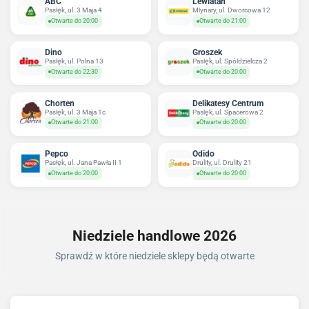
ABC
Lewiatan
Pasłęk, ul. 3 Maja 4
Młynary, ul. Dworcowa 12
Otwarte do 20:00
Otwarte do 21:00
Dino
Groszek
Pasłęk, ul. Polna 13
Pasłęk, ul. Spółdzielcza 2
Otwarte do 22:30
Otwarte do 20:00
Chorten
Delikatesy Centrum
Pasłęk, ul. 3 Maja 1c
Pasłęk, ul. Spacerowa 2
Otwarte do 21:00
Otwarte do 20:00
Pepco
Odido
Pasłęk, ul. Jana Pawła II 1
Drulity, ul. Drulity 21
Otwarte do 20:00
Otwarte do 20:00
Niedziele handlowe 2026
Sprawdź w które niedziele sklepy będą otwarte