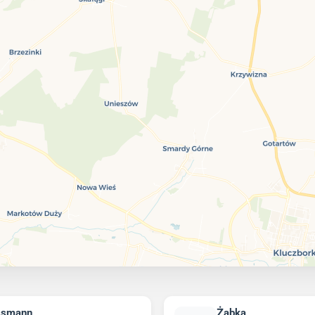
ssmann
Żabka