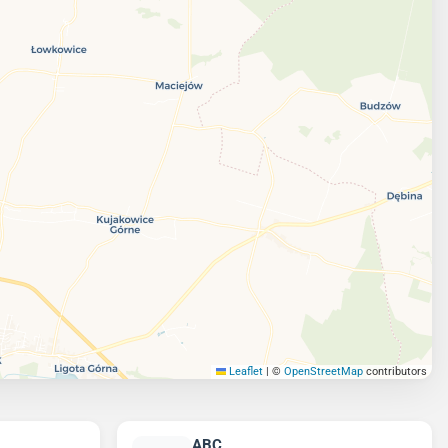
Leaflet
|
©
OpenStreetMap
contributors
ABC