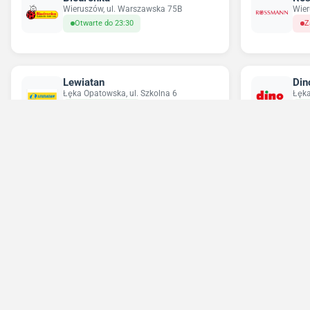
Wieruszów, ul. Warszawska 75B
Wier
Otwarte do 23:30
Z
Lewiatan
Din
Łęka Opatowska, ul. Szkolna 6
Łęka
Otwarte do 21:00
O
Pepco
Odi
Wieruszów, ul. Wrocławska 20
Czas
Zamknięte
O