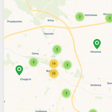
2
2
2
3
19
3
33
3