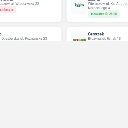
uszów, ul. Wrocławska 22
Wieruszów, ul. Ks. Augus
Kordeckiego 4
amknięte
Otwarte do 23:00
o
Groszek
 Opatowska, ul. Poznańska 23
Byczyna, ul. Rynek 13
twarte do 22:30
Otwarte do 20:00
do
Sun&Fun Holidays
tary, ul. Wolności 66
Wieruszów, os. Warszaws
twarte do 21:00
Zamknięte
Niedziele handlowe 2026
Sprawdź w które niedziele sklepy będą otwarte