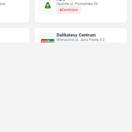
tyna
Opatów, ul. Poznańska 56
Zamknięte
Delikatesy Centrum
Wieruszów, ul. Jana Pawła II 2
Otwarte do 21:30
Netto
ka 48
Kępno, ul. Boczna 2a
Otwarte do 22:00