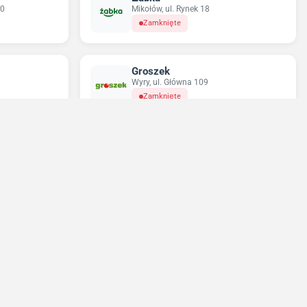
10
Mikołów, ul. Rynek 18
Zamknięte
Groszek
Wyry, ul. Główna 109
Zamknięte
Odido
Mikołów, os. Adama Mickiewicza 16
Zamknięte