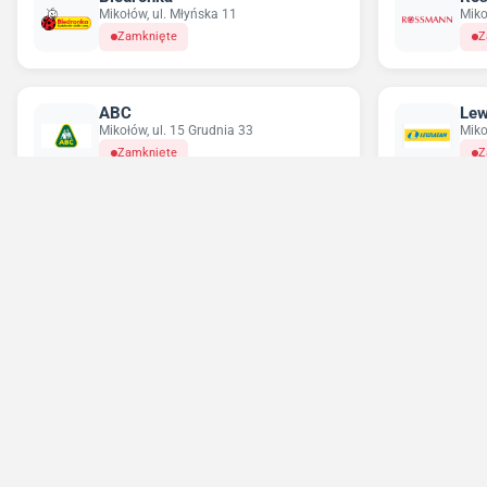
Mikołów, ul. Młyńska 11
Miko
Zamknięte
Z
ABC
Lew
Mikołów, ul. 15 Grudnia 33
Miko
Zamknięte
Z
Chorten
Del
Katowice, ul. Tadeusza Boya Żeleńskiego
Łazi
85
Z
Zamknięte