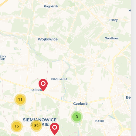
11
3
39
16