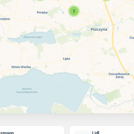
2
ssmann
Lidl