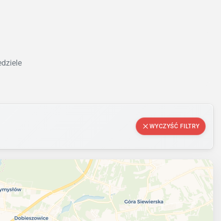
edziele
WYCZYŚĆ FILTRY