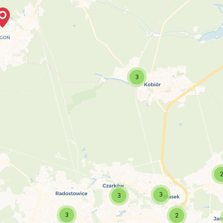
3
3
3
3
2