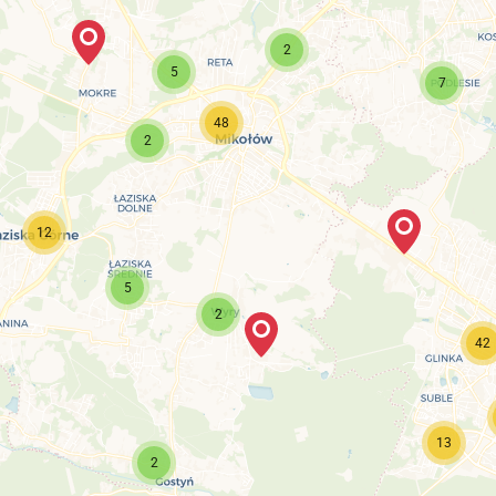
2
5
7
48
2
12
5
2
42
13
2