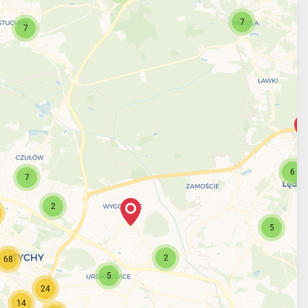
7
7
6
7
2
5
2
68
5
24
14