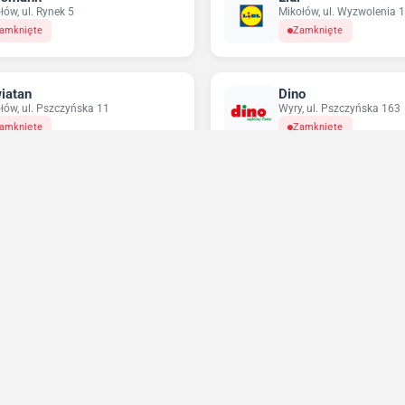
łów, ul. Rynek 5
Mikołów, ul. Wyzwolenia 
amknięte
Zamknięte
iatan
Dino
łów, ul. Pszczyńska 11
Wyry, ul. Pszczyńska 163
amknięte
Zamknięte
ikatesy Centrum
Pepco
ska Górne, ul. Kard. Wyszyńskiego 2
Mikołów, ul. Młyńska 5
amknięte
Zamknięte
Niedziele handlowe 2026
Sprawdź w które niedziele sklepy będą otwarte