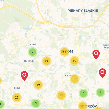
58
2
10
24
15
19
3
6
31
22
3
8
76