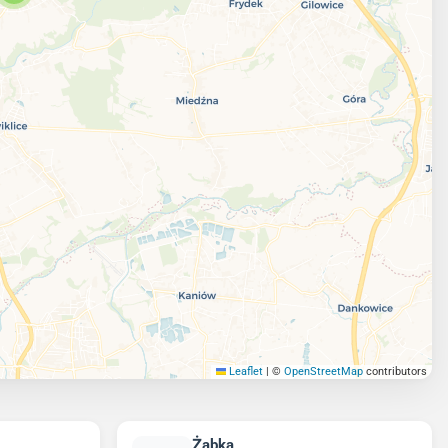
Leaflet
|
©
OpenStreetMap
contributors
Żabka