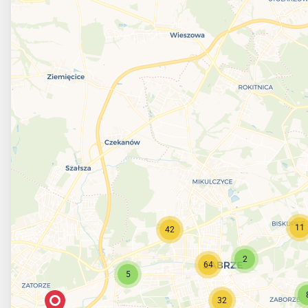
11
42
2
64
5
32