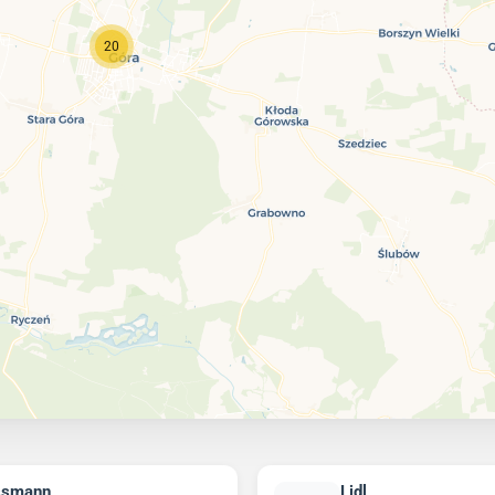
20
ssmann
Lidl