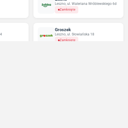
Leszno, ul. Waleriana Wróblewskiego 6d
Zamknięte
Groszek
 4
Leszno, ul. Słowiańska 18
Zamknięte
Sun&Fun Holidays
Leszno, ul. Leszczyńskich 12
Zamknięte