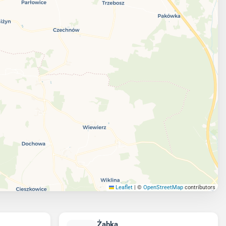
Leaflet
|
©
OpenStreetMap
contributors
Żabka