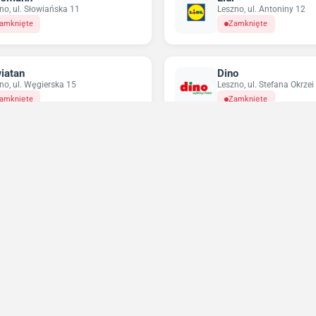
no, ul. Słowiańska 11
Leszno, ul. Antoniny 12
amknięte
Zamknięte
iatan
Dino
no, ul. Węgierska 15
Leszno, ul. Stefana Okrzei
amknięte
Zamknięte
pco
Odido
no, ul. Świętego Franciszka z Asyżu
Pawłowice, ul. Zielona 9
Zamknięte
amknięte
Niedziele handlowe 2026
Sprawdź w które niedziele sklepy będą otwarte