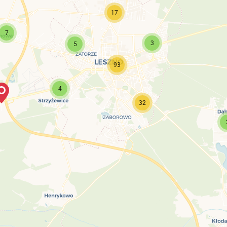
17
7
3
5
93
4
32